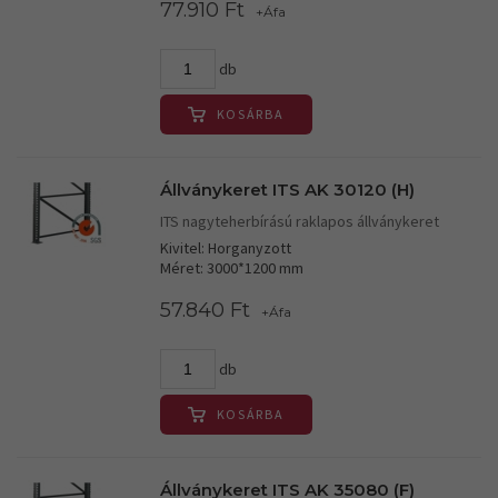
77.910 Ft
+Áfa
db
KOSÁRBA
Állványkeret ITS AK 30120 (H)
ITS nagyteherbírású raklapos állványkeret
Kivitel: Horganyzott
Méret: 3000*1200 mm
57.840 Ft
+Áfa
db
KOSÁRBA
Állványkeret ITS AK 35080 (F)