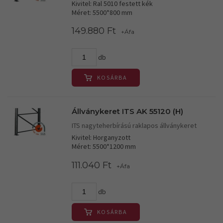
Kivitel: Ral 5010 festett kék
Méret: 5500*800 mm
149.880 Ft
+Áfa
db
KOSÁRBA
Állványkeret ITS AK 55120 (H)
ITS nagyteherbírású raklapos állványkeret
Kivitel: Horganyzott
Méret: 5500*1200 mm
111.040 Ft
+Áfa
db
KOSÁRBA