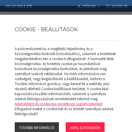
+36 20 9424 278
KOSÁR
(0)
FIÓKOM
COOKIE - BEÁLLÍTÁSOK
A polcrendszerek.hu a megfelelő teljesítmény és a
RAKLAPOS ÁLLVÁNY
közösségimédia-funkciók biztosításához, valamint a hirdetések
megjelenítéséhez kéri a cookie-k elfogadását. A harmadik felek
közösségimédia- és hirdetési cookie-jai használatával
biztosítunk közösségimédia-funkciókat, és jelenítünk meg
személyre szabott reklámokat. Ha több információra van
Polcrendszerek
Termékek
RAKLAPOS ÁLLVÁNY
szükséged, vagy kiegészítenéd a beállításaidat, kattints a
További információ gombra, vagy keresd fel a webhely alsó
részéről elérhető Cookie-beállítások területet. A cookie-kkal
SZŰRŐK MEGJELENÍTÉSE
kapcsolatos további információért, valamint a személyes
adatok feldolgozásának ismertetéséért tekintsd meg
Adatvédelmi és cookie-kra vonatkozó szabályzatunkat
.
Elfogadod ezeket a cookie-kat és az érintett személyes adatok
feldolgozását?
TOVÁBBI INFORMÁCIÓ
IGEN, ELFOGADOM