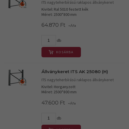
ITS nagyteherbírású raklapos állványkeret
Kivitel: Ral 5010 festett kék
Méret: 2500*800 mm
64.870 Ft
+Áfa
db
KOSÁRBA
Állványkeret ITS AK 25080 (H)
ITS nagyteherbírású raklapos állványkeret
Kivitel: Horganyzott
Méret: 2500*800 mm
47.600 Ft
+Áfa
db