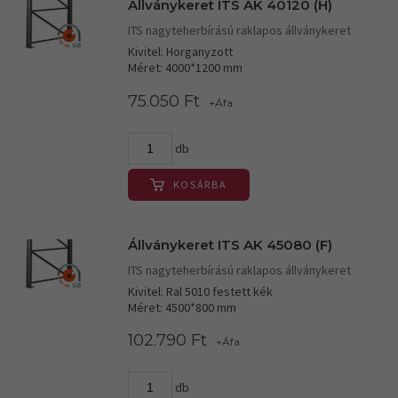
Állványkeret ITS AK 40120 (H)
ITS nagyteherbírású raklapos állványkeret
Kivitel: Horganyzott
Méret: 4000*1200 mm
75.050 Ft
+Áfa
db
KOSÁRBA
Állványkeret ITS AK 45080 (F)
ITS nagyteherbírású raklapos állványkeret
Kivitel: Ral 5010 festett kék
Méret: 4500*800 mm
102.790 Ft
+Áfa
db