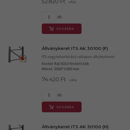
52.820 Ft
+Áfa
db
KOSÁRBA
Állványkeret ITS AK 30100 (F)
ITS nagyteherbírású raklapos állványkeret
Kivitel: Ral 5010 festett kék
Méret: 3000*1000 mm
74.420 Ft
+Áfa
db
KOSÁRBA
Állványkeret ITS AK 30100 (H)