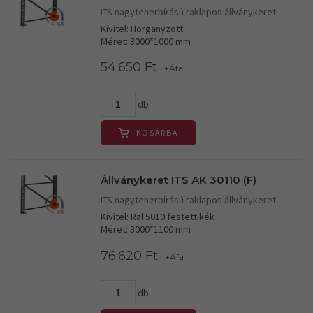
ITS nagyteherbírású raklapos állványkeret
Kivitel: Horganyzott
Méret: 3000*1000 mm
54.650 Ft
+Áfa
db
KOSÁRBA
Állványkeret ITS AK 30110 (F)
ITS nagyteherbírású raklapos állványkeret
Kivitel: Ral 5010 festett kék
Méret: 3000*1100 mm
76.620 Ft
+Áfa
db