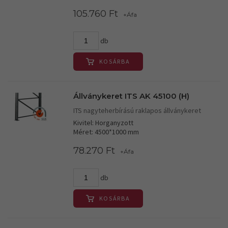
105.760 Ft
+Áfa
db
KOSÁRBA
Állványkeret ITS AK 45100 (H)
ITS nagyteherbírású raklapos állványkeret
Kivitel: Horganyzott
Méret: 4500*1000 mm
78.270 Ft
+Áfa
db
KOSÁRBA