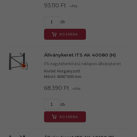
93.110 Ft
+Áfa
db
KOSÁRBA
Állványkeret ITS AK 40080 (H)
ITS nagyteherbírású raklapos állványkeret
Kivitel: Horganyzott
Méret: 4000*800 mm
68.390 Ft
+Áfa
db
KOSÁRBA