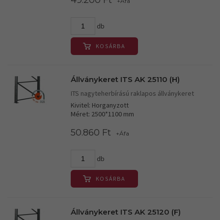
49.200 Ft
+Áfa
db
KOSÁRBA
Állványkeret ITS AK 25110 (H)
ITS nagyteherbírású raklapos állványkeret
Kivitel: Horganyzott
Méret: 2500*1100 mm
50.860 Ft
+Áfa
db
KOSÁRBA
Állványkeret ITS AK 25120 (F)