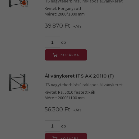
ITS nagyteherbírású raklapos állványkeret
Kivitel: Horganyzott
Méret: 2000*1000 mm
39.870 Ft
+Áfa
db
KOSÁRBA
Állványkeret ITS AK 20110 (F)
ITS nagyteherbírású raklapos állványkeret
Kivitel: Ral 5010 festett kék
Méret: 2000*1100 mm
56.300 Ft
+Áfa
db
KOSÁRBA