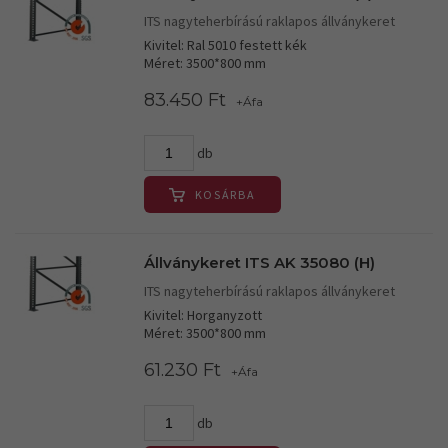
ITS nagyteherbírású raklapos állványkeret
Kivitel: Ral 5010 festett kék
Méret: 3500*800 mm
83.450 Ft
+Áfa
db
KOSÁRBA
Állványkeret ITS AK 35080 (H)
ITS nagyteherbírású raklapos állványkeret
Kivitel: Horganyzott
Méret: 3500*800 mm
61.230 Ft
+Áfa
db