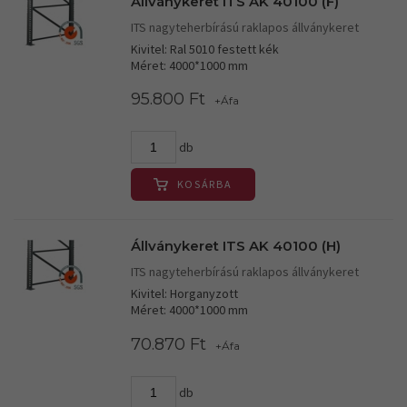
Állványkeret ITS AK 40100 (F)
ITS nagyteherbírású raklapos állványkeret
Kivitel: Ral 5010 festett kék
Méret: 4000*1000 mm
95.800 Ft
+Áfa
db
KOSÁRBA
Állványkeret ITS AK 40100 (H)
ITS nagyteherbírású raklapos állványkeret
Kivitel: Horganyzott
Méret: 4000*1000 mm
70.870 Ft
+Áfa
db