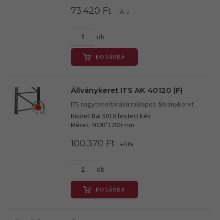
73.420 Ft
+Áfa
db
KOSÁRBA
Állványkeret ITS AK 40120 (F)
ITS nagyteherbírású raklapos állványkeret
Kivitel: Ral 5010 festett kék
Méret: 4000*1200 mm
100.370 Ft
+Áfa
db
KOSÁRBA