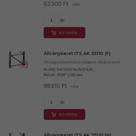
63.500 Ft
+Áfa
db
KOSÁRBA
Állványkeret ITS AK 35110 (F)
ITS nagyteherbírású raklapos állványkeret
Kivitel: Ral 5010 festett kék
Méret: 3500*1100 mm
88.610 Ft
+Áfa
db
KOSÁRBA
Állványkeret ITS AK 35110 (H)