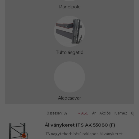
Panelpolc
Túltolásgátló
Alapcsavar
Összesen: 87
ABC
Ár
Akciós
Kiemelt
Új
Állványkeret ITS AK 55080 (F)
ITS nagyteherbírású raklapos állványkeret