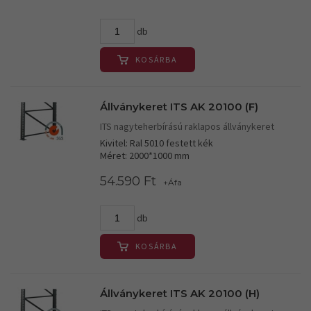
db
KOSÁRBA
Állványkeret ITS AK 20100 (F)
ITS nagyteherbírású raklapos állványkeret
Kivitel: Ral 5010 festett kék
Méret: 2000*1000 mm
54.590 Ft
+Áfa
db
KOSÁRBA
Állványkeret ITS AK 20100 (H)