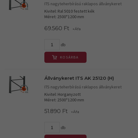
ITS nagyteherbírású raklapos állványkeret
Kivitel: Ral 5010 festett kék
Méret: 2500*1200 mm
69.560 Ft
+Áfa
db
KOSÁRBA
Állványkeret ITS AK 25120 (H)
ITS nagyteherbírású raklapos állványkeret
Kivitel: Horganyzott
Méret: 2500*1200 mm
51.890 Ft
+Áfa
db