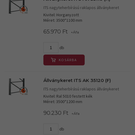
ITS nagyteherbírású raklapos állványkeret
Kivitel: Horganyzott
Méret: 3500*1100 mm
65.970 Ft
+Áfa
db
KOSÁRBA
Állványkeret ITS AK 35120 (F)
ITS nagyteherbírású raklapos állványkeret
Kivitel: Ral 5010 festett kék
Méret: 3500*1200 mm
90.230 Ft
+Áfa
db