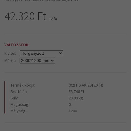
42.320 Ft
+Áfa
VÁLTOZATOK:
Kivitel:
Méret:
Termék kódja:
(02) ITS AK 20120 (H)
Bruttó ár:
53.746 Ft
Súly:
23.00 kg
Magasság:
0
Mélység:
1200