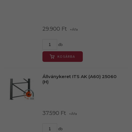
29.900 Ft
+Áfa
db
KOSÁRBA
Állványkeret ITS AK (A60) 25060
(H)
37.590 Ft
+Áfa
db