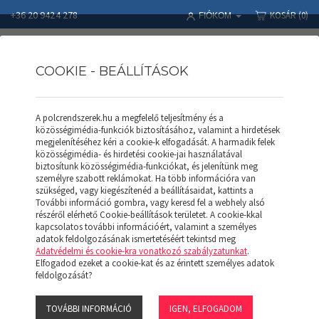
+36 20 9424 278
KOSÁR
(0)
FIÓKOM
COOKIE - BEÁLLÍTÁSOK
A polcrendszerek.hu a megfelelő teljesítmény és a
Polcrendszerek
Termékek
Állványkeret ITS AK 20120 (H)
közösségimédia-funkciók biztosításához, valamint a hirdetések
megjelenítéséhez kéri a cookie-k elfogadását. A harmadik felek
közösségimédia- és hirdetési cookie-jai használatával
biztosítunk közösségimédia-funkciókat, és jelenítünk meg
személyre szabott reklámokat. Ha több információra van
szükséged, vagy kiegészítenéd a beállításaidat, kattints a
További információ gombra, vagy keresd fel a webhely alsó
részéről elérhető Cookie-beállítások területet. A cookie-kkal
kapcsolatos további információért, valamint a személyes
adatok feldolgozásának ismertetéséért tekintsd meg
Adatvédelmi és cookie-kra vonatkozó szabályzatunkat
.
Elfogadod ezeket a cookie-kat és az érintett személyes adatok
feldolgozását?
TOVÁBBI INFORMÁCIÓ
IGEN, ELFOGADOM