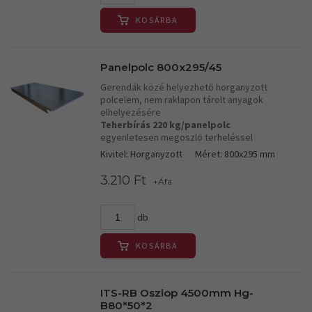
KOSÁRBA
Panelpolc 800x295/45
Gerendák közé helyezhető horganyzott
polcelem, nem raklapon tárolt anyagok
elhelyezésére
Teherbírás 220 kg/panelpolc
egyenletesen megoszló terheléssel
Kivitel: Horganyzott
Méret: 800x295 mm
3.210 Ft
+Áfa
db
KOSÁRBA
ITS-RB Oszlop 4500mm Hg-
B80*50*2