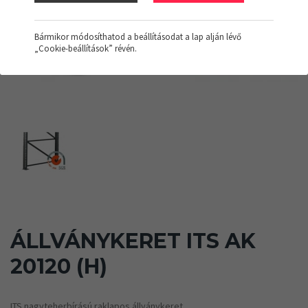
Bármikor módosíthatod a beállításodat a lap alján lévő
„Cookie-beállítások” révén.
ÁLLVÁNYKERET ITS AK
20120 (H)
ITS nagyteherbírású raklapos állványkeret