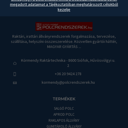
megadott adataimat a Tájékoztatóban meghatározott célokból
kezelje
Raktári, irattári állványrendszerek forgalmazása, tervezése,
szállítása, helyszíni összeszerelése. Közvetlen gyártói háttér,
MAGYAR GYÁRTÁS ...
Körmendy Raktártechnika - 8600 Siófok, Hűvösvölgyi u.
2
+36 20 9424 278
kormendy@polcrendszerek.hu
TERMÉKEK
SALGÓ POLC
APROD POLC
RAKLAPOS ÁLLVÁNY
GUMITÁROLÓ ÁLLVÁNY