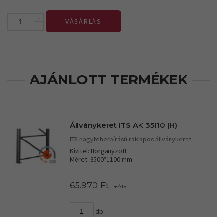
+
VÁSÁRLÁS
-
AJÁNLOTT TERMÉKEK
Állványkeret ITS AK 35110 (H)
ITS nagyteherbírású raklapos állványkeret
Kivitel: Horganyzott
Méret: 3500*1100 mm
65.970 Ft
+Áfa
db