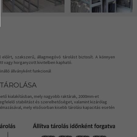
 előírt, szakszerű, állagmegóvó tárolást biztosít. A könnyen
tt vagy horganyzott kivitelben kapható.
álló állványként funkcionál
 TÁROLÁSA
hető kialakításban, mely nagyobb raktárak, 2000mm-et
felelő stabilitást és szerelhetőséget, valamint kizárólag
lmazásával, mely elsősorban kisebb tárolási kapacitás esetén