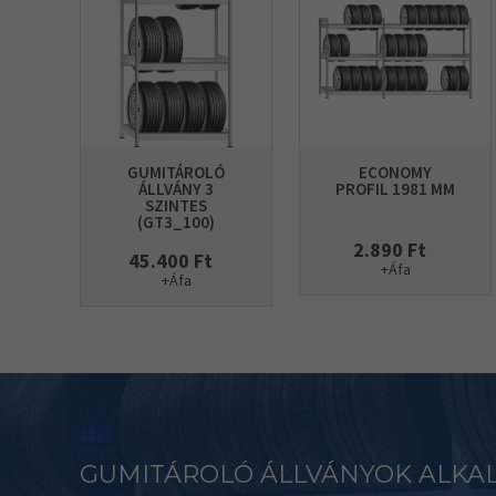
GUMITÁROLÓ
ECONOMY
ÁLLVÁNY 3
PROFIL 1981 MM
SZINTES
(GT3_100)
2.890 Ft
45.400 Ft
+Áfa
+Áfa
GUMITÁROLÓ ÁLLVÁNYOK ALKA