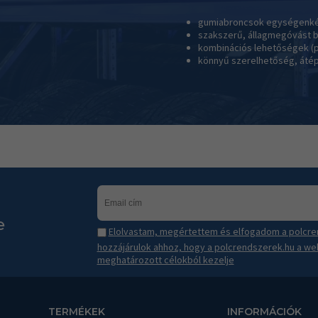
gumiabroncsok egységenként
szakszerű, állagmegóvást b
kombinációs lehetőségek (p
könnyű szerelhetőség, áté
e
Elolvastam, megértettem és elfogadom a polcren
hozzájárulok ahhoz, hogy a polcrendszerek.hu a we
meghatározott célokból kezelje
TERMÉKEK
INFORMÁCIÓK