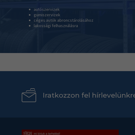
autószervizek
gumiszervizek
céges autók abroncstárolásához
lakossági felhasználásra
Iratkozzon fel hírlevelünkr