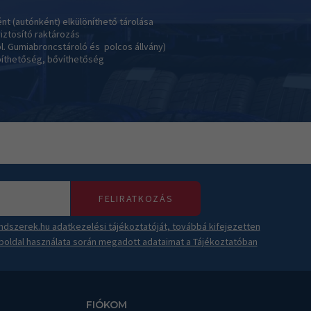
 (autónként) elkülöníthető tárolása
iztosító raktározás
l. Gumiabroncstároló és polcos állvány)
píthetőség, bővíthetőség
FELIRATKOZÁS
dszerek.hu adatkezelési tájékoztatóját, továbbá kifejezetten
boldal használata során megadott adataimat a Tájékoztatóban
FIÓKOM