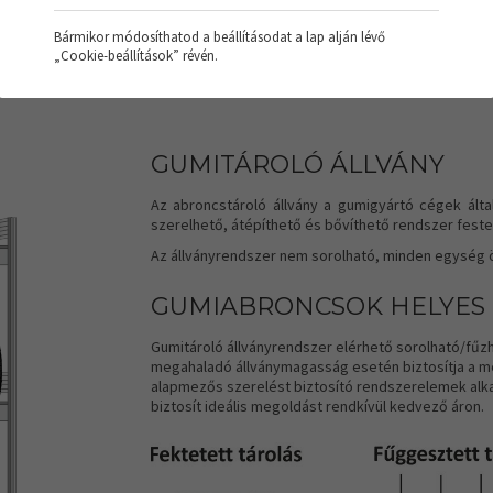
Bármikor módosíthatod a beállításodat a lap alján lévő
„Cookie-beállítások” révén.
GUMITÁROLÓ ÁLLVÁNY
Az abroncstároló állvány a gumigyártó cégek által
szerelhető, átépíthető és bővíthető rendszer feste
Az állványrendszer nem sorolható, minden egység ön
GUMIABRONCSOK HELYES
Gumitároló állványrendszer elérhető sorolható/fűz
megahaladó állványmagasság esetén biztosítja a meg
alapmezős szerelést biztosító rendszerelemek alka
biztosít ideális megoldást rendkívül kedvező áron.