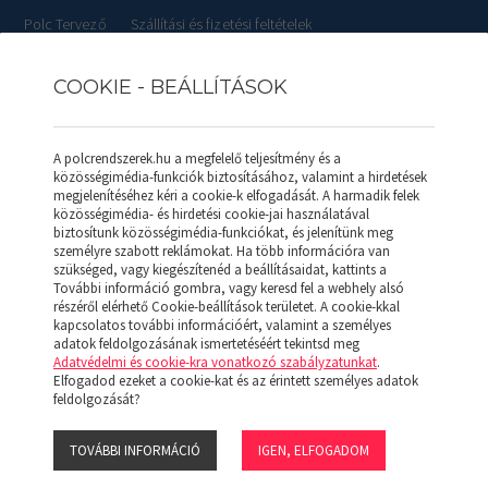
Polc Tervező
Szállítási és fizetési feltételek
COOKIE - BEÁLLÍTÁSOK
RLISTÁK
REFERENCIÁK
SZOLGÁLTATÁSOK
KAPCSOL
A polcrendszerek.hu a megfelelő teljesítmény és a
közösségimédia-funkciók biztosításához, valamint a hirdetések
megjelenítéséhez kéri a cookie-k elfogadását. A harmadik felek
közösségimédia- és hirdetési cookie-jai használatával
GUMITÁROLÓ ÁLLVÁNY
biztosítunk közösségimédia-funkciókat, és jelenítünk meg
személyre szabott reklámokat. Ha több információra van
szükséged, vagy kiegészítenéd a beállításaidat, kattints a
További információ gombra, vagy keresd fel a webhely alsó
részéről elérhető Cookie-beállítások területet. A cookie-kkal
kapcsolatos további információért, valamint a személyes
adatok feldolgozásának ismertetéséért tekintsd meg
Adatvédelmi és cookie-kra vonatkozó szabályzatunkat
.
Elfogadod ezeket a cookie-kat és az érintett személyes adatok
feldolgozását?
TOVÁBBI INFORMÁCIÓ
IGEN, ELFOGADOM