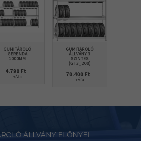
GUMITÁROLÓ
GUMITÁROLÓ
GERENDA
ÁLLVÁNY 3
1000MM
SZINTES
(GT3_200)
4.790 Ft
70.400 Ft
+Áfa
+Áfa
ROLÓ ÁLLVÁNY ELŐNYEI