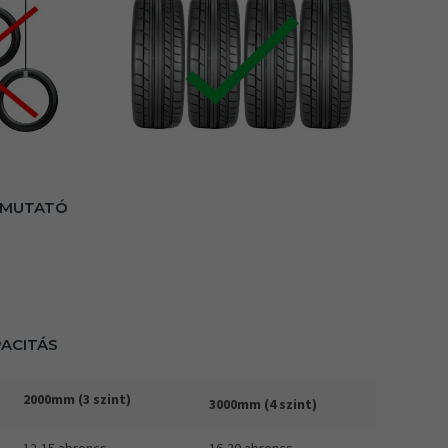
ÚTMUTATÓ
PACITÁS
2000mm (3 szint)
3000mm (4 szint)