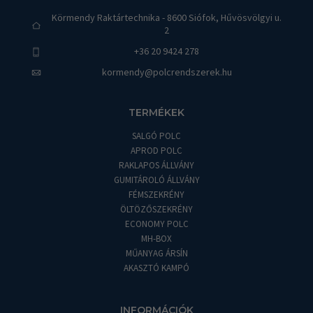
Körmendy Raktártechnika - 8600 Siófok, Hűvösvölgyi u.
2
+36 20 9424 278
kormendy@polcrendszerek.hu
TERMÉKEK
SALGÓ POLC
APROD POLC
RAKLAPOS ÁLLVÁNY
GUMITÁROLÓ ÁLLVÁNY
FÉMSZEKRÉNY
ÖLTÖZŐSZEKRÉNY
ECONOMY POLC
MH-BOX
MŰANYAG ÁRSÍN
AKASZTÓ KAMPÓ
INFORMÁCIÓK