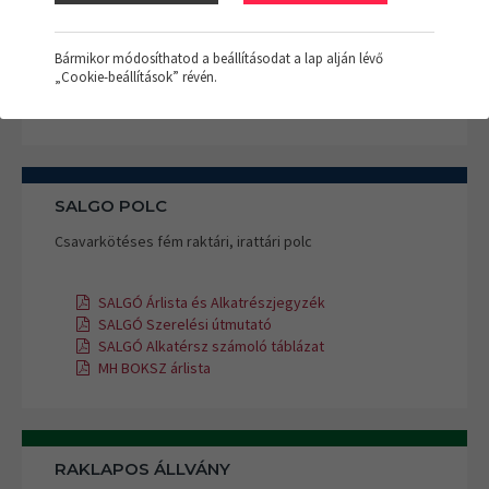
Csavarkötés nélküli kapcsolható polc
Bármikor módosíthatod a beállításodat a lap alján lévő
APROD Árlista és alkatrészjegyzék
„Cookie-beállítások” révén.
APROD Szerelési útmutató
MH BOKSZ árlista
SALGO POLC
Csavarkötéses fém raktári, irattári polc
SALGÓ Árlista és Alkatrészjegyzék
SALGÓ Szerelési útmutató
SALGÓ Alkatérsz számoló táblázat
MH BOKSZ árlista
RAKLAPOS ÁLLVÁNY