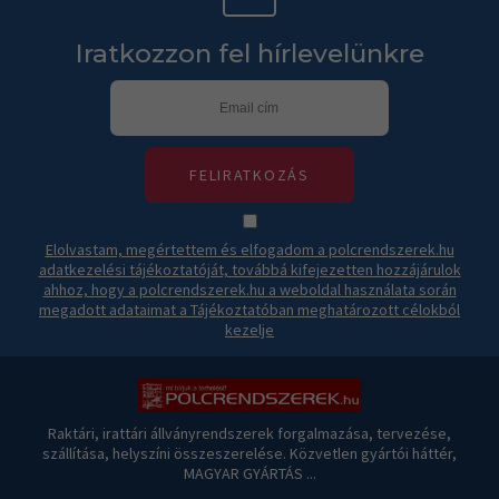
Iratkozzon fel hírlevelünkre
FELIRATKOZÁS
Elolvastam, megértettem és elfogadom a polcrendszerek.hu
adatkezelési tájékoztatóját, továbbá kifejezetten hozzájárulok
ahhoz, hogy a polcrendszerek.hu a weboldal használata során
megadott adataimat a Tájékoztatóban meghatározott célokból
kezelje
Raktári, irattári állványrendszerek forgalmazása, tervezése,
szállítása, helyszíni összeszerelése. Közvetlen gyártói háttér,
MAGYAR GYÁRTÁS ...