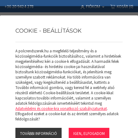
+36 20 9424 278
KOSÁR
(0)
FIÓKOM
COOKIE - BEÁLLÍTÁSOK
A polcrendszerek.hu a megfelelő teljesítmény és a
közösségimédia-funkciók biztosításához, valamint a hirdetések
megjelenítéséhez kéri a cookie-k elfogadását. A harmadik felek
közösségimédia- és hirdetési cookie-jai használatával
ÁRLISTÁK, KATALÓGUSOK
biztosítunk közösségimédia-funkciókat, és jelenítünk meg
személyre szabott reklámokat. Ha több információra van
szükséged, vagy kiegészítenéd a beállításaidat, kattints a
További információ gombra, vagy keresd fel a webhely alsó
részéről elérhető Cookie-beállítások területet. A cookie-kkal
kapcsolatos további információért, valamint a személyes
adatok feldolgozásának ismertetéséért tekintsd meg
Adatvédelmi és cookie-kra vonatkozó szabályzatunkat
.
Elfogadod ezeket a cookie-kat és az érintett személyes adatok
feldolgozását?
APROD POLC
TOVÁBBI INFORMÁCIÓ
IGEN, ELFOGADOM