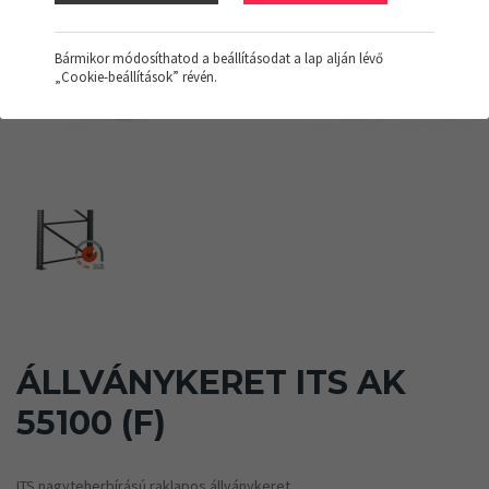
Bármikor módosíthatod a beállításodat a lap alján lévő
„Cookie-beállítások” révén.
ÁLLVÁNYKERET ITS AK
55100 (F)
ITS nagyteherbírású raklapos állványkeret