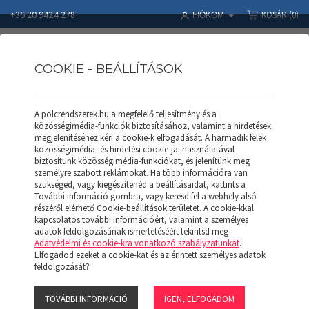
+36 20 9424 278
KOSÁR
(0)
FIÓKOM
COOKIE - BEÁLLÍTÁSOK
A polcrendszerek.hu a megfelelő teljesítmény és a
Polcrendszerek
Termékek
Állványkeret ITS AK 55100 (F)
közösségimédia-funkciók biztosításához, valamint a hirdetések
megjelenítéséhez kéri a cookie-k elfogadását. A harmadik felek
közösségimédia- és hirdetési cookie-jai használatával
biztosítunk közösségimédia-funkciókat, és jelenítünk meg
személyre szabott reklámokat. Ha több információra van
szükséged, vagy kiegészítenéd a beállításaidat, kattints a
További információ gombra, vagy keresd fel a webhely alsó
részéről elérhető Cookie-beállítások területet. A cookie-kkal
kapcsolatos további információért, valamint a személyes
adatok feldolgozásának ismertetéséért tekintsd meg
Adatvédelmi és cookie-kra vonatkozó szabályzatunkat
.
Elfogadod ezeket a cookie-kat és az érintett személyes adatok
feldolgozását?
TOVÁBBI INFORMÁCIÓ
IGEN, ELFOGADOM