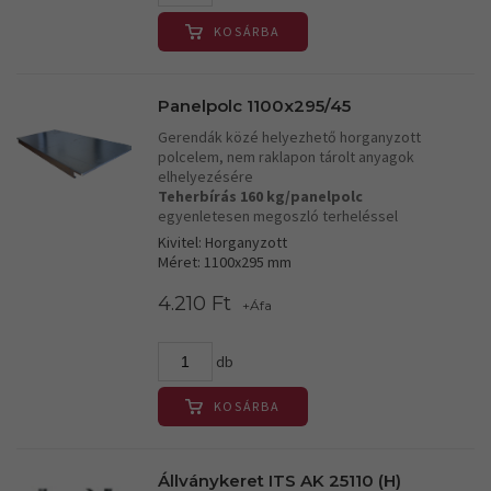
KOSÁRBA
Panelpolc 1100x295/45
Gerendák közé helyezhető horganyzott
polcelem, nem raklapon tárolt anyagok
elhelyezésére
Teherbírás 160 kg/panelpolc
egyenletesen megoszló terheléssel
Kivitel: Horganyzott
Méret: 1100x295 mm
4.210 Ft
+Áfa
db
KOSÁRBA
Állványkeret ITS AK 25110 (H)