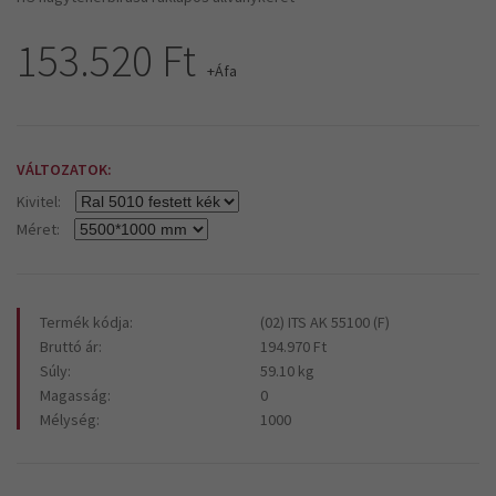
153.520 Ft
+Áfa
VÁLTOZATOK:
Kivitel:
Méret:
Termék kódja:
(02) ITS AK 55100 (F)
Bruttó ár:
194.970 Ft
Súly:
59.10 kg
Magasság:
0
Mélység:
1000