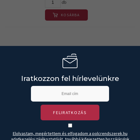
db
KOSÁRBA
Iratkozzon fel hírlevelünkre
FELIRATKOZÁS
Elolvastam, megértettem és elfogadom a polcrendszerek.hu
adatkezelési tájékoztatóját, továbbá kifejezetten hozzájárulok