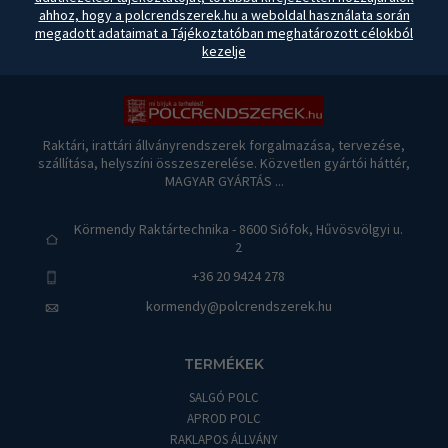
ahhoz, hogy a polcrendszerek.hu a weboldal használata során
megadott adataimat a Tájékoztatóban meghatározott célokból
kezelje
Raktári, irattári állványrendszerek forgalmazása, tervezése,
szállítása, helyszíni összeszerelése. Közvetlen gyártói háttér,
MAGYAR GYÁRTÁS ...
Körmendy Raktártechnika - 8600 Siófok, Hűvösvölgyi u.
2
+36 20 9424 278
kormendy@polcrendszerek.hu
TERMÉKEK
SALGÓ POLC
APROD POLC
RAKLAPOS ÁLLVÁNY