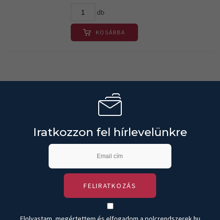
db
KOSÁRBA
Iratkozzon fel hírlevelünkre
FELIRATKOZÁS
Elolvastam, megértettem és elfogadom a polcrendszerek.hu