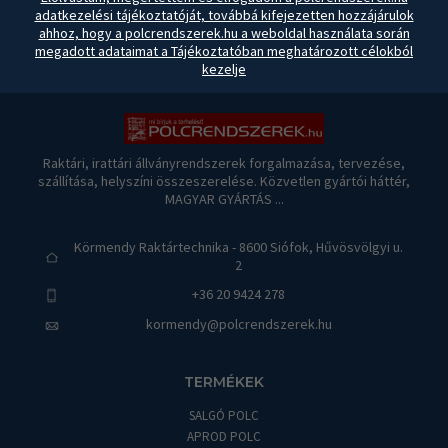
adatkezelési tájékoztatóját, továbbá kifejezetten hozzájárulok
ahhoz, hogy a polcrendszerek.hu a weboldal használata során
megadott adataimat a Tájékoztatóban meghatározott célokból
kezelje
Raktári, irattári állványrendszerek forgalmazása, tervezése,
szállítása, helyszíni összeszerelése. Közvetlen gyártói háttér,
MAGYAR GYÁRTÁS ...
Körmendy Raktártechnika - 8600 Siófok, Hűvösvölgyi u.
2
+36 20 9424 278
kormendy@polcrendszerek.hu
TERMÉKEK
SALGÓ POLC
APROD POLC