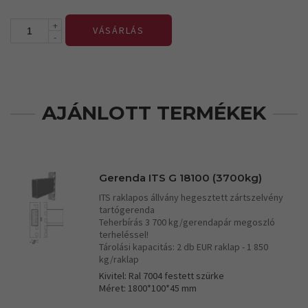
+
VÁSÁRLÁS
-
AJÁNLOTT TERMÉKEK
Gerenda ITS G 18100 (3700kg)
ITS raklapos állvány hegesztett zártszelvény
tartógerenda
Teherbírás 3 700 kg/gerendapár megoszló
terheléssel!
Tárolási kapacitás: 2 db EUR raklap - 1 850
kg/raklap
Kivitel: Ral 7004 festett szürke
Méret: 1800*100*45 mm