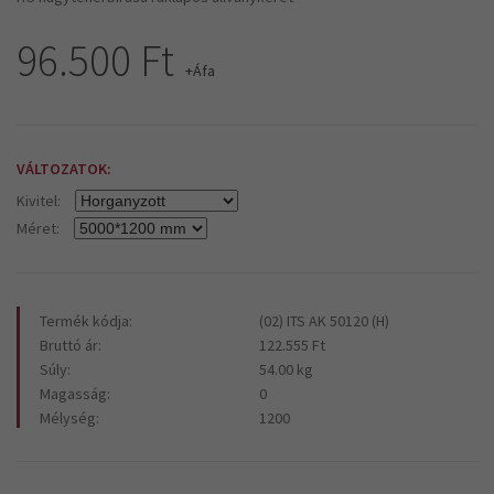
96.500 Ft
+Áfa
VÁLTOZATOK:
Kivitel:
Méret:
Termék kódja:
(02) ITS AK 50120 (H)
Bruttó ár:
122.555 Ft
Súly:
54.00 kg
Magasság:
0
Mélység:
1200