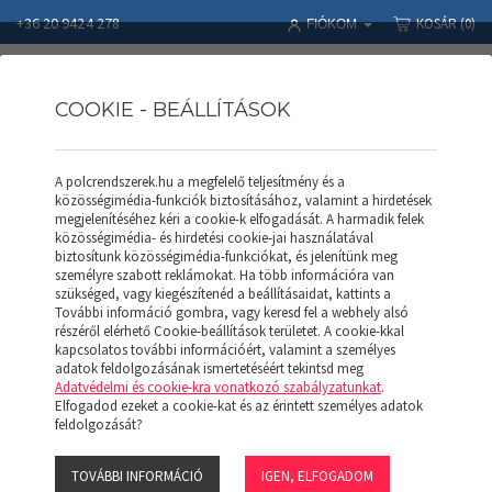
+36 20 9424 278
KOSÁR
(0)
FIÓKOM
COOKIE - BEÁLLÍTÁSOK
A polcrendszerek.hu a megfelelő teljesítmény és a
Polcrendszerek
Termékek
Állványkeret ITS AK 50120 (H)
közösségimédia-funkciók biztosításához, valamint a hirdetések
megjelenítéséhez kéri a cookie-k elfogadását. A harmadik felek
közösségimédia- és hirdetési cookie-jai használatával
biztosítunk közösségimédia-funkciókat, és jelenítünk meg
személyre szabott reklámokat. Ha több információra van
szükséged, vagy kiegészítenéd a beállításaidat, kattints a
További információ gombra, vagy keresd fel a webhely alsó
részéről elérhető Cookie-beállítások területet. A cookie-kkal
kapcsolatos további információért, valamint a személyes
adatok feldolgozásának ismertetéséért tekintsd meg
Adatvédelmi és cookie-kra vonatkozó szabályzatunkat
.
Elfogadod ezeket a cookie-kat és az érintett személyes adatok
feldolgozását?
TOVÁBBI INFORMÁCIÓ
IGEN, ELFOGADOM