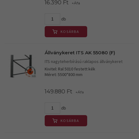
16.390 Ft
+Áfa
db
KOSÁRBA
Állványkeret ITS AK 55080 (F)
ITS nagyteherbírású raklapos állványkeret
Kivitel: Ral 5010 festett kék
Méret: 5500*800 mm
149.880 Ft
+Áfa
db
KOSÁRBA