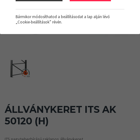
Bármikor módosíthatod a beállításodat a lap alján lévő
„Cookie-beállítások” révén.
ÁLLVÁNYKERET ITS AK
50120 (H)
ITS nagyteherbírású raklapos állványkeret