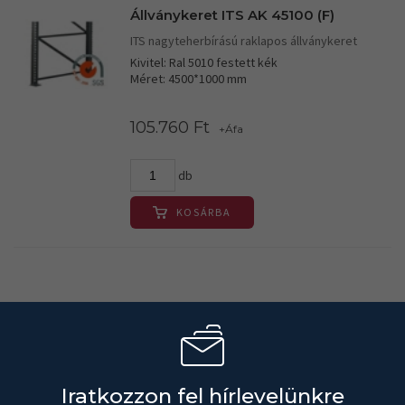
Állványkeret ITS AK 45100 (F)
ITS nagyteherbírású raklapos állványkeret
Kivitel: Ral 5010 festett kék
Méret: 4500*1000 mm
105.760 Ft
+Áfa
db
KOSÁRBA
Iratkozzon fel hírlevelünkre