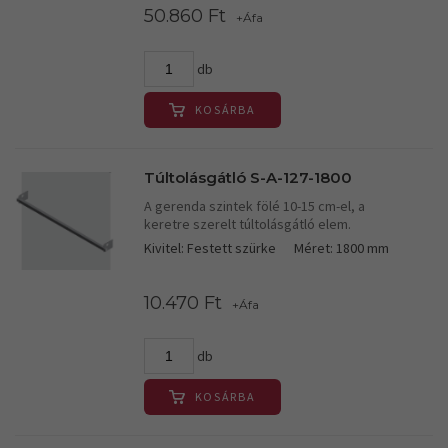
50.860 Ft
+Áfa
db
KOSÁRBA
Túltolásgátló S-A-127-1800
A gerenda szintek fölé 10-15 cm-el, a
keretre szerelt túltolásgátló elem.
Kivitel: Festett szürke
Méret: 1800 mm
10.470 Ft
+Áfa
db
KOSÁRBA