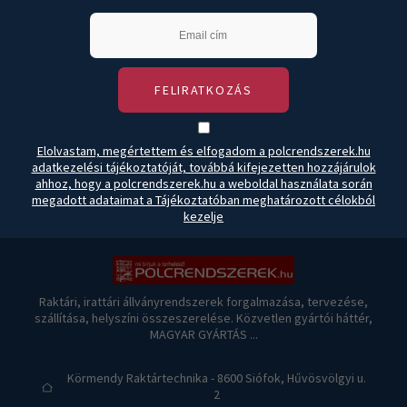
FELIRATKOZÁS
Elolvastam, megértettem és elfogadom a polcrendszerek.hu
adatkezelési tájékoztatóját, továbbá kifejezetten hozzájárulok
ahhoz, hogy a polcrendszerek.hu a weboldal használata során
megadott adataimat a Tájékoztatóban meghatározott célokból
kezelje
Raktári, irattári állványrendszerek forgalmazása, tervezése,
szállítása, helyszíni összeszerelése. Közvetlen gyártói háttér,
MAGYAR GYÁRTÁS ...
Körmendy Raktártechnika - 8600 Siófok, Hűvösvölgyi u.
2