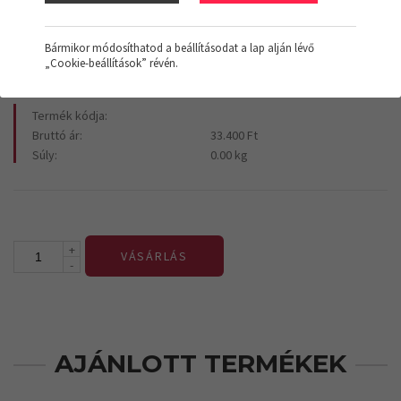
33.400 Ft
+Áfa
Bármikor módosíthatod a beállításodat a lap alján lévő
„Cookie-beállítások” révén.
Termék kódja:
Bruttó ár:
33.400 Ft
Súly:
0.00 kg
+
VÁSÁRLÁS
-
AJÁNLOTT TERMÉKEK