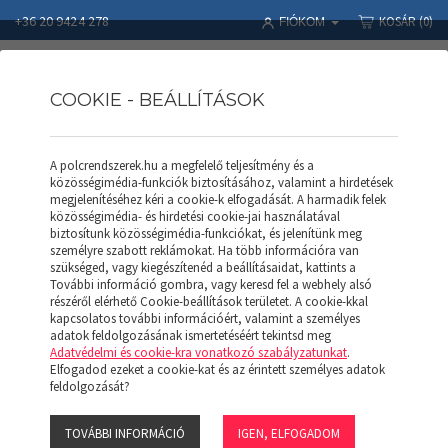
+36 20 9424 278
KOSÁR
(0)
FIÓKOM
COOKIE - BEÁLLÍTÁSOK
A polcrendszerek.hu a megfelelő teljesítmény és a
Polcrendszerek
Termékek
Állványkeret ITS AK 25060 (H)
közösségimédia-funkciók biztosításához, valamint a hirdetések
megjelenítéséhez kéri a cookie-k elfogadását. A harmadik felek
közösségimédia- és hirdetési cookie-jai használatával
biztosítunk közösségimédia-funkciókat, és jelenítünk meg
személyre szabott reklámokat. Ha több információra van
szükséged, vagy kiegészítenéd a beállításaidat, kattints a
További információ gombra, vagy keresd fel a webhely alsó
részéről elérhető Cookie-beállítások területet. A cookie-kkal
kapcsolatos további információért, valamint a személyes
adatok feldolgozásának ismertetéséért tekintsd meg
Adatvédelmi és cookie-kra vonatkozó szabályzatunkat
.
Elfogadod ezeket a cookie-kat és az érintett személyes adatok
ÁLLVÁNYKERET ITS AK
feldolgozását?
25060 (H)
TOVÁBBI INFORMÁCIÓ
IGEN, ELFOGADOM