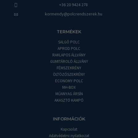
+36 20 9424 278
kormendy@polcrendszerek.hu
TERMÉKEK
SALGÓ POLC
APROD POLC
RAKLAPOS ÁLLVÁNY
GUMITÁROLÓ ÁLLVÁNY
FÉMSZEKRÉNY
ÖLTÖZŐSZEKRÉNY
ECONOMY POLC
MH-BOX
MŰANYAG ÁRSÍN
AKASZTÓ KAMPÓ
INFORMÁCIÓK
Kapcsolat
Adatvédelmi nyilatkozat