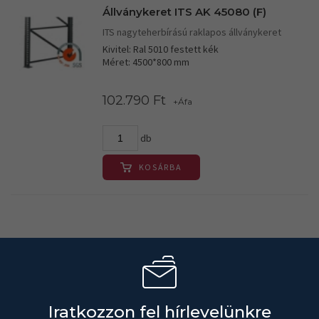
Állványkeret ITS AK 45080 (F)
ITS nagyteherbírású raklapos állványkeret
Kivitel: Ral 5010 festett kék
Méret: 4500*800 mm
102.790 Ft
+Áfa
db
KOSÁRBA
Iratkozzon fel hírlevelünkre