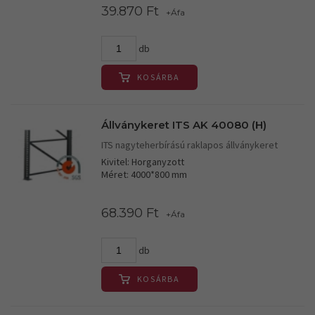
39.870 Ft
+Áfa
db
KOSÁRBA
Állványkeret ITS AK 40080 (H)
ITS nagyteherbírású raklapos állványkeret
Kivitel: Horganyzott
Méret: 4000*800 mm
68.390 Ft
+Áfa
db
KOSÁRBA