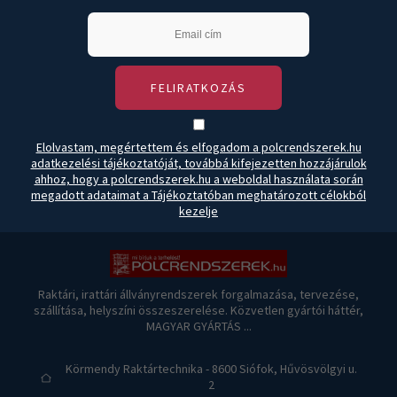
FELIRATKOZÁS
Elolvastam, megértettem és elfogadom a polcrendszerek.hu
adatkezelési tájékoztatóját, továbbá kifejezetten hozzájárulok
ahhoz, hogy a polcrendszerek.hu a weboldal használata során
megadott adataimat a Tájékoztatóban meghatározott célokból
kezelje
Raktári, irattári állványrendszerek forgalmazása, tervezése,
szállítása, helyszíni összeszerelése. Közvetlen gyártói háttér,
MAGYAR GYÁRTÁS ...
Körmendy Raktártechnika - 8600 Siófok, Hűvösvölgyi u.
2