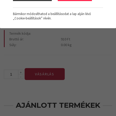
910 Ft
+Áfa
Bármikor módosíthatod a beállításodat a lap alján lévő
„Cookie-beállítások” révén.
Termék kódja:
Bruttó ár:
910 Ft
Súly:
0.00 kg
+
VÁSÁRLÁS
-
AJÁNLOTT TERMÉKEK