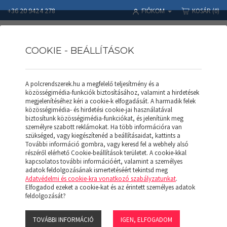
+36 20 9424 278
KOSÁR
(0)
FIÓKOM
COOKIE - BEÁLLÍTÁSOK
A polcrendszerek.hu a megfelelő teljesítmény és a
Polcrendszerek
Termékek
800 - as átlós merevítő
közösségimédia-funkciók biztosításához, valamint a hirdetések
megjelenítéséhez kéri a cookie-k elfogadását. A harmadik felek
közösségimédia- és hirdetési cookie-jai használatával
biztosítunk közösségimédia-funkciókat, és jelenítünk meg
személyre szabott reklámokat. Ha több információra van
szükséged, vagy kiegészítenéd a beállításaidat, kattints a
További információ gombra, vagy keresd fel a webhely alsó
részéről elérhető Cookie-beállítások területet. A cookie-kkal
kapcsolatos további információért, valamint a személyes
adatok feldolgozásának ismertetéséért tekintsd meg
Adatvédelmi és cookie-kra vonatkozó szabályzatunkat
.
Elfogadod ezeket a cookie-kat és az érintett személyes adatok
800 - AS ÁTLÓS
feldolgozását?
MEREVÍTŐ
TOVÁBBI INFORMÁCIÓ
IGEN, ELFOGADOM