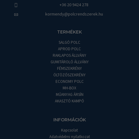
+36 20 9424 278
kormendy@polcrendszerek.hu
TERMÉKEK
SALGÓ POLC
APROD POLC
RAKLAPOS ÁLLVÁNY
GUMITÁROLÓ ÁLLVÁNY
FÉMSZEKRÉNY
ÖLTÖZŐSZEKRÉNY
ECONOMY POLC
MH-BOX
MŰANYAG ÁRSÍN
AKASZTÓ KAMPÓ
INFORMÁCIÓK
Kapcsolat
Adatvédelmi nyilatkozat