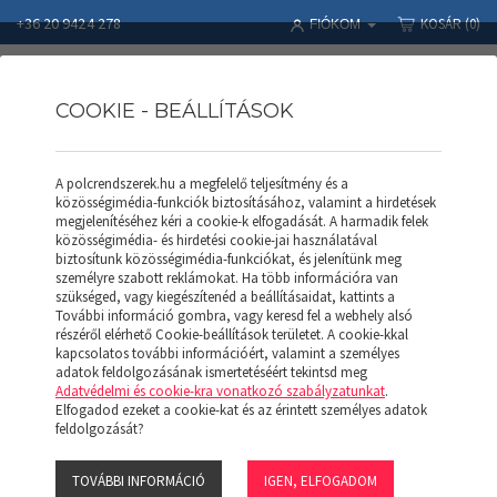
+36 20 9424 278
KOSÁR
(0)
FIÓKOM
COOKIE - BEÁLLÍTÁSOK
A polcrendszerek.hu a megfelelő teljesítmény és a
SALGÓ POLC
Polcrendszerek
Termékek
SALGÓ POLC
közösségimédia-funkciók biztosításához, valamint a hirdetések
Polcosztó 381 (Horganyzott)
megjelenítéséhez kéri a cookie-k elfogadását. A harmadik felek
közösségimédia- és hirdetési cookie-jai használatával
biztosítunk közösségimédia-funkciókat, és jelenítünk meg
személyre szabott reklámokat. Ha több információra van
szükséged, vagy kiegészítenéd a beállításaidat, kattints a
További információ gombra, vagy keresd fel a webhely alsó
részéről elérhető Cookie-beállítások területet. A cookie-kkal
kapcsolatos további információért, valamint a személyes
adatok feldolgozásának ismertetéséért tekintsd meg
Adatvédelmi és cookie-kra vonatkozó szabályzatunkat
.
Elfogadod ezeket a cookie-kat és az érintett személyes adatok
feldolgozását?
TOVÁBBI INFORMÁCIÓ
IGEN, ELFOGADOM