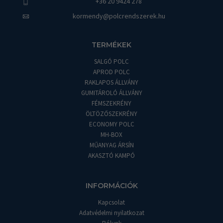
+36 20 9424 278
kormendy@polcrendszerek.hu
TERMÉKEK
SALGÓ POLC
APROD POLC
RAKLAPOS ÁLLVÁNY
GUMITÁROLÓ ÁLLVÁNY
FÉMSZEKRÉNY
ÖLTÖZŐSZEKRÉNY
ECONOMY POLC
MH-BOX
MŰANYAG ÁRSÍN
AKASZTÓ KAMPÓ
INFORMÁCIÓK
Kapcsolat
Adatvédelmi nyilatkozat