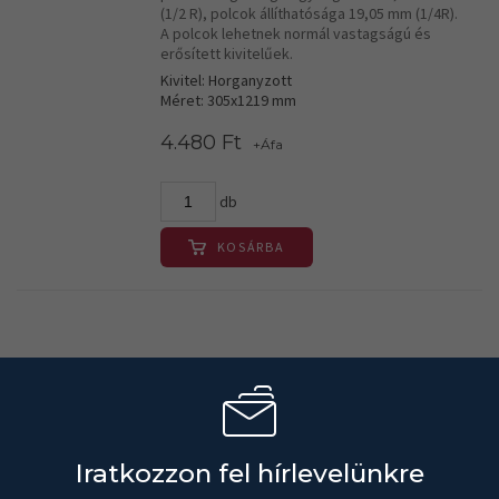
(1/2 R), polcok állíthatósága 19,05 mm (1/4R).
A polcok lehetnek normál vastagságú és
erősített kivitelűek.
Kivitel: Horganyzott
Méret: 305x1219 mm
4.480 Ft
+Áfa
db
KOSÁRBA
Iratkozzon fel hírlevelünkre