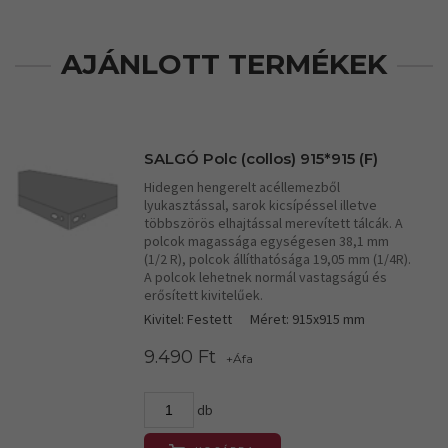
AJÁNLOTT TERMÉKEK
SALGÓ Polc (collos) 915*915 (F)
Hidegen hengerelt acéllemezből
lyukasztással, sarok kicsípéssel illetve
többszörös elhajtással merevített tálcák. A
polcok magassága egységesen 38,1 mm
(1/2 R), polcok állíthatósága 19,05 mm (1/4R).
A polcok lehetnek normál vastagságú és
erősített kivitelűek.
Kivitel: Festett
Méret: 915x915 mm
9.490 Ft
+Áfa
db