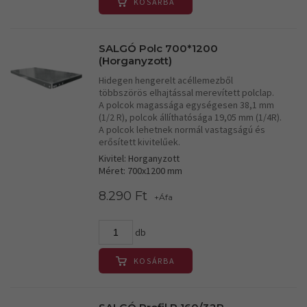
KOSÁRBA
SALGÓ Polc 700*1200
(Horganyzott)
Hidegen hengerelt acéllemezből
többszörös elhajtással merevített polclap.
A polcok magassága egységesen 38,1 mm
(1/2 R), polcok állíthatósága 19,05 mm (1/4R).
A polcok lehetnek normál vastagságú és
erősített kivitelűek.
Kivitel: Horganyzott
Méret: 700x1200 mm
8.290 Ft
+Áfa
db
KOSÁRBA