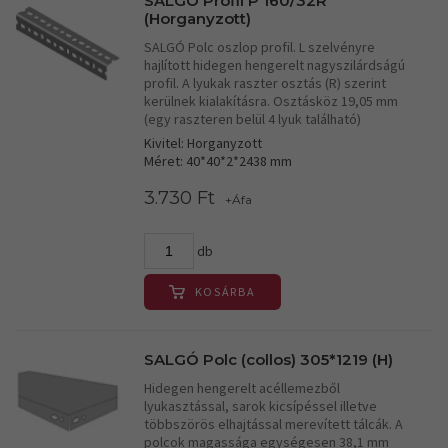
SALGÓ Profil P 160/32R
(Horganyzott)
SALGÓ Polc oszlop profil. L szelvényre
hajlított hidegen hengerelt nagyszilárdságú
profil. A lyukak raszter osztás (R) szerint
kerülnek kialakításra. Osztásköz 19,05 mm
(egy raszteren belül 4 lyuk található)
Kivitel: Horganyzott
Méret: 40*40*2*2438 mm
3.730 Ft
+Áfa
db
KOSÁRBA
SALGÓ Polc (collos) 305*1219 (H)
Hidegen hengerelt acéllemezből
lyukasztással, sarok kicsípéssel illetve
többszörös elhajtással merevített tálcák. A
polcok magassága egységesen 38,1 mm