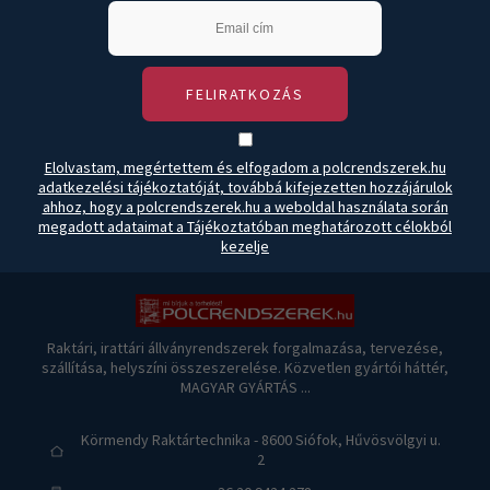
FELIRATKOZÁS
Elolvastam, megértettem és elfogadom a polcrendszerek.hu
adatkezelési tájékoztatóját, továbbá kifejezetten hozzájárulok
ahhoz, hogy a polcrendszerek.hu a weboldal használata során
megadott adataimat a Tájékoztatóban meghatározott célokból
kezelje
Raktári, irattári állványrendszerek forgalmazása, tervezése,
szállítása, helyszíni összeszerelése. Közvetlen gyártói háttér,
MAGYAR GYÁRTÁS ...
Körmendy Raktártechnika - 8600 Siófok, Hűvösvölgyi u.
2