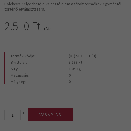
Polclapra helyezhető elválasztó elem a tárolt termékek egymástól
történő elválasztására.
2.510 Ft
+Áfa
Termék kódja:
(01) SPO 381 (H)
Bruttó ár:
3.188 Ft
Súly:
1.05 kg
Magasság:
0
Mélység:
0
+
VÁSÁRLÁS
-