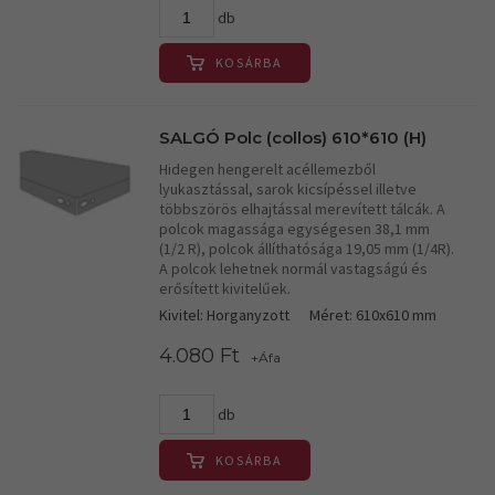
db
KOSÁRBA
SALGÓ Polc (collos) 610*610 (H)
Hidegen hengerelt acéllemezből
lyukasztással, sarok kicsípéssel illetve
többszörös elhajtással merevített tálcák. A
polcok magassága egységesen 38,1 mm
(1/2 R), polcok állíthatósága 19,05 mm (1/4R).
A polcok lehetnek normál vastagságú és
erősített kivitelűek.
Kivitel: Horganyzott
Méret: 610x610 mm
4.080 Ft
+Áfa
db
KOSÁRBA