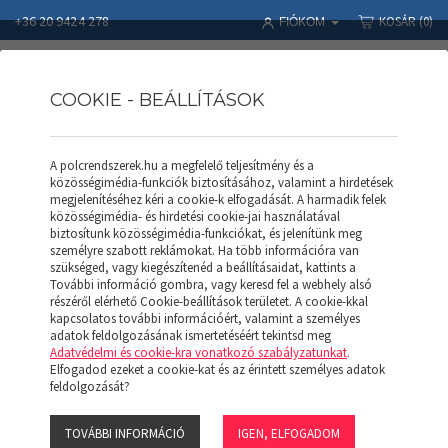
+36 20 9424 278
KOSÁR
(0)
FIÓKOM
COOKIE - BEÁLLÍTÁSOK
A polcrendszerek.hu a megfelelő teljesítmény és a
SALGÓ POLC
Polcrendszerek
Termékek
SALGÓ POLC
közösségimédia-funkciók biztosításához, valamint a hirdetések
SALGÓ Polc (collos) H 457*1219 (F)
megjelenítéséhez kéri a cookie-k elfogadását. A harmadik felek
közösségimédia- és hirdetési cookie-jai használatával
biztosítunk közösségimédia-funkciókat, és jelenítünk meg
személyre szabott reklámokat. Ha több információra van
szükséged, vagy kiegészítenéd a beállításaidat, kattints a
További információ gombra, vagy keresd fel a webhely alsó
részéről elérhető Cookie-beállítások területet. A cookie-kkal
kapcsolatos további információért, valamint a személyes
adatok feldolgozásának ismertetéséért tekintsd meg
Adatvédelmi és cookie-kra vonatkozó szabályzatunkat
.
Elfogadod ezeket a cookie-kat és az érintett személyes adatok
feldolgozását?
TOVÁBBI INFORMÁCIÓ
IGEN, ELFOGADOM