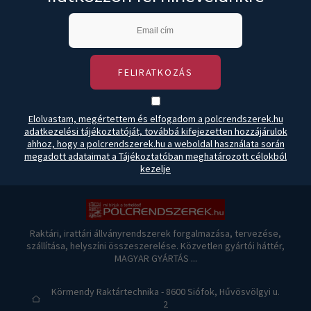
FELIRATKOZÁS
Elolvastam, megértettem és elfogadom a polcrendszerek.hu
adatkezelési tájékoztatóját, továbbá kifejezetten hozzájárulok
ahhoz, hogy a polcrendszerek.hu a weboldal használata során
megadott adataimat a Tájékoztatóban meghatározott célokból
kezelje
Raktári, irattári állványrendszerek forgalmazása, tervezése,
szállítása, helyszíni összeszerelése. Közvetlen gyártói háttér,
MAGYAR GYÁRTÁS ...
Körmendy Raktártechnika - 8600 Siófok, Hűvösvölgyi u.
2