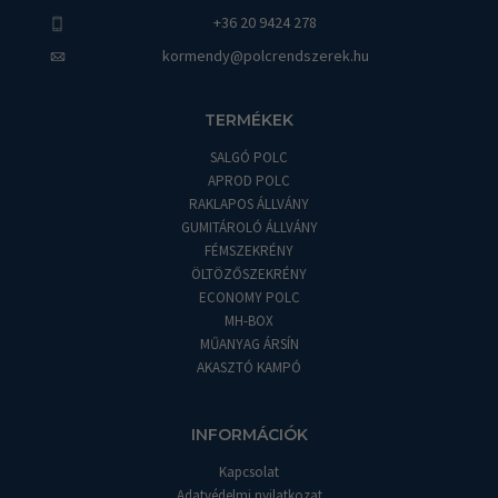
+36 20 9424 278
kormendy@polcrendszerek.hu
TERMÉKEK
SALGÓ POLC
APROD POLC
RAKLAPOS ÁLLVÁNY
GUMITÁROLÓ ÁLLVÁNY
FÉMSZEKRÉNY
ÖLTÖZŐSZEKRÉNY
ECONOMY POLC
MH-BOX
MŰANYAG ÁRSÍN
AKASZTÓ KAMPÓ
INFORMÁCIÓK
Kapcsolat
Adatvédelmi nyilatkozat