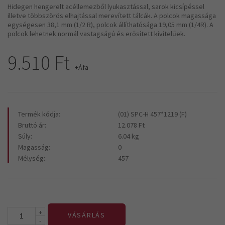
Hidegen hengerelt acéllemezből lyukasztással, sarok kicsípéssel
illetve többszörös elhajtással merevített tálcák. A polcok magassága
egységesen 38,1 mm (1/2 R), polcok állíthatósága 19,05 mm (1/4R). A
polcok lehetnek normál vastagságú és erősített kivitelűek.
9.510 Ft
+Áfa
Termék kódja:
(01) SPC-H 457*1219 (F)
Bruttó ár:
12.078 Ft
Súly:
6.04 kg
Magasság:
0
Mélység:
457
+
VÁSÁRLÁS
-