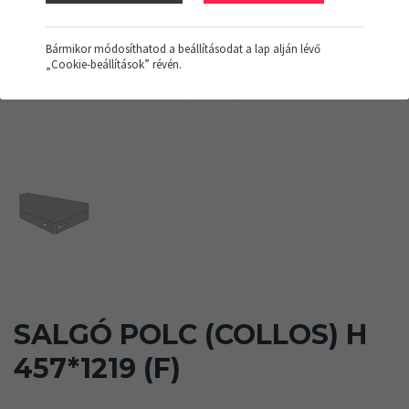
Bármikor módosíthatod a beállításodat a lap alján lévő
„Cookie-beállítások” révén.
SALGÓ POLC (COLLOS) H
457*1219 (F)