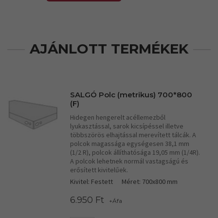
AJÁNLOTT TERMÉKEK
SALGÓ Polc (metrikus) 700*800
(F)
Hidegen hengerelt acéllemezből
lyukasztással, sarok kicsípéssel illetve
többszörös elhajtással merevített tálcák. A
polcok magassága egységesen 38,1 mm
(1/2 R), polcok állíthatósága 19,05 mm (1/4R).
A polcok lehetnek normál vastagságú és
erősített kivitelűek.
Kivitel: Festett
Méret: 700x800 mm
6.950 Ft
+Áfa