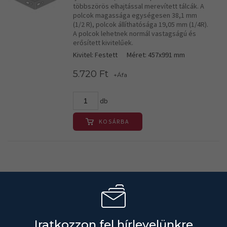
többszörös elhajtással merevített tálcák. A
polcok magassága egységesen 38,1 mm
(1/2 R), polcok állíthatósága 19,05 mm (1/4R).
A polcok lehetnek normál vastagságú és
erősített kivitelűek.
Kivitel: Festett
Méret: 457x991 mm
5.720 Ft
+Áfa
db
KOSÁRBA
Iratkozzon fel hírlevelünkre