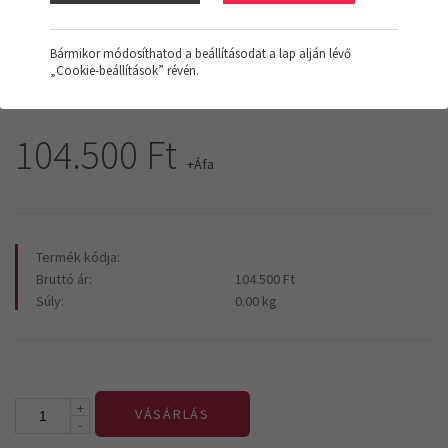
kiváló minőségű 40x40mm-es zártszelvényből hegesztett szerkezet
Bármikor módosíthatod a beállításodat a lap alján lévő
a munkalap laminált lucfenyőből és bükkfából készült
„Cookie-beállítások” révén.
szinterezett kivitel RAL 5015 (kék) színű vázzal
​szereletlen állapotban tudjuk szállítani
104.500 Ft
+Áfa
Termék kódja:
Bruttó ár:
104.500 Ft
Súly:
0.00 kg
+
VÁSÁRLÁS
-