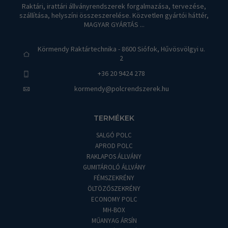
Raktári, irattári állványrendszerek forgalmazása, tervezése,
szállítása, helyszíni összeszerelése. Közvetlen gyártói háttér,
MAGYAR GYÁRTÁS ...
Körmendy Raktártechnika - 8600 Siófok, Hűvösvölgyi u.
2
+36 20 9424 278
kormendy@polcrendszerek.hu
TERMÉKEK
SALGÓ POLC
APROD POLC
RAKLAPOS ÁLLVÁNY
GUMITÁROLÓ ÁLLVÁNY
FÉMSZEKRÉNY
ÖLTÖZŐSZEKRÉNY
ECONOMY POLC
MH-BOX
MŰANYAG ÁRSÍN