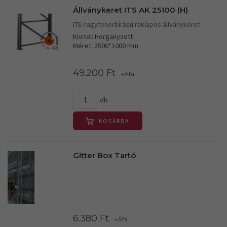
Állványkeret ITS AK 25100 (H)
ITS nagyteherbírású raklapos állványkeret
Kivitel: Horganyzott
Méret: 2500*1000 mm
49.200 Ft
+Áfa
db
KOSÁRBA
Gitter Box Tartó
6.380 Ft
+Áfa