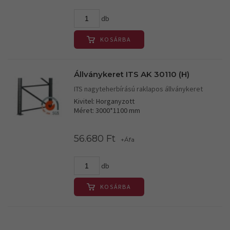
db
KOSÁRBA
Állványkeret ITS AK 30110 (H)
ITS nagyteherbírású raklapos állványkeret
Kivitel: Horganyzott
Méret: 3000*1100 mm
56.680 Ft
+Áfa
db
KOSÁRBA