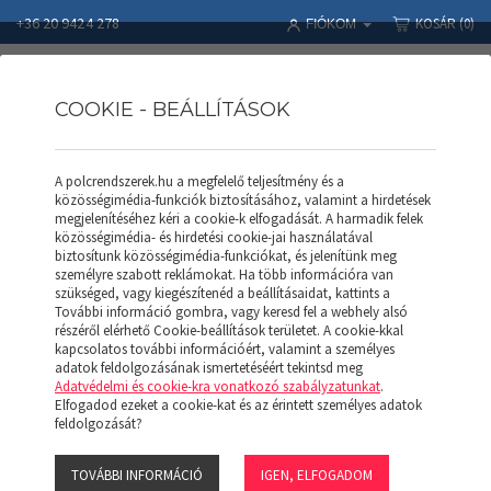
+36 20 9424 278
KOSÁR
(0)
FIÓKOM
COOKIE - BEÁLLÍTÁSOK
A polcrendszerek.hu a megfelelő teljesítmény és a
Polcrendszerek
Termékek
RAKLAPOS ÁLLVÁNY
közösségimédia-funkciók biztosításához, valamint a hirdetések
Munkaasztal 845*685*2000mm
megjelenítéséhez kéri a cookie-k elfogadását. A harmadik felek
közösségimédia- és hirdetési cookie-jai használatával
biztosítunk közösségimédia-funkciókat, és jelenítünk meg
személyre szabott reklámokat. Ha több információra van
szükséged, vagy kiegészítenéd a beállításaidat, kattints a
További információ gombra, vagy keresd fel a webhely alsó
részéről elérhető Cookie-beállítások területet. A cookie-kkal
kapcsolatos további információért, valamint a személyes
adatok feldolgozásának ismertetéséért tekintsd meg
Adatvédelmi és cookie-kra vonatkozó szabályzatunkat
.
Elfogadod ezeket a cookie-kat és az érintett személyes adatok
feldolgozását?
MUNKAASZTAL
845*685*2000MM
TOVÁBBI INFORMÁCIÓ
IGEN, ELFOGADOM