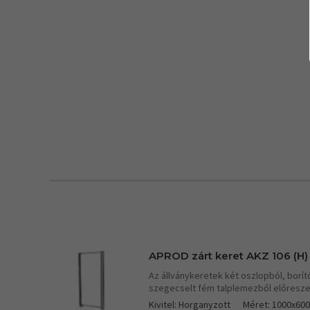
APROD zárt keret AKZ 106 (H)
Az állványkeretek két oszlopból, borít
szegecselt fém talplemezből előresze
Kivitel: Horganyzott
Méret: 1000x60