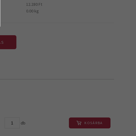
12.280 Ft
0.00 kg
ÁS
db
KOSÁRBA