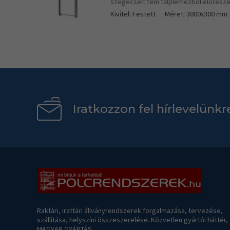
szegecselt fém talplemezből előresze
Kivitel: Festett
Méret: 3000x300 mm
Iratkozzon fel hírlevelünkr
Raktári, irattári állványrendszerek forgalmazása, tervezése,
szállítása, helyszíni összeszerelése. Közvetlen gyártói háttér,
MAGYAR GYÁRTÁS ...