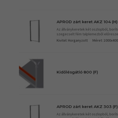
APROD zárt keret AKZ 104 (H)
Az állványkeretek két oszlopból, borít
szegecselt fém talplemezből előresze
Kivitel: Horganyzott
Méret: 1000x40
Kidőlésgátló 800 (F)
APROD zárt keret AKZ 303 (F)
Az állványkeretek két oszlopból, borít