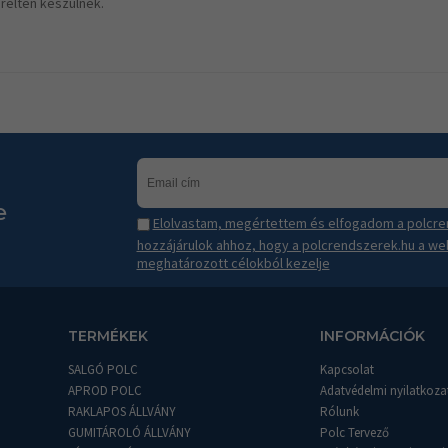
relten készülnek.
e
Elolvastam, megértettem és elfogadom a polcren
hozzájárulok ahhoz, hogy a polcrendszerek.hu a we
meghatározott célokból kezelje
TERMÉKEK
INFORMÁCIÓK
SALGÓ POLC
Kapcsolat
APROD POLC
Adatvédelmi nyilatkoza
RAKLAPOS ÁLLVÁNY
Rólunk
GUMITÁROLÓ ÁLLVÁNY
Polc Tervező