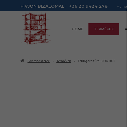
HÍVJON BIZALOMAL:
+36 20 9424 278
Home
HOME
TERMÉKEK
Á
Polcrendszerek
Termékek
Toldógarnitúra 1000x1000