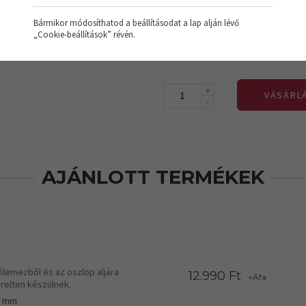
Bruttó ár:
Bármikor módosíthatod a beállításodat a lap alján lévő
Súly:
„Cookie-beállítások” révén.
+
VÁSÁRL
-
AJÁNLOTT TERMÉKEK
ólemezből és az oszlop aljára
12.990 Ft
+Áfa
relten készülnek.
0 mm