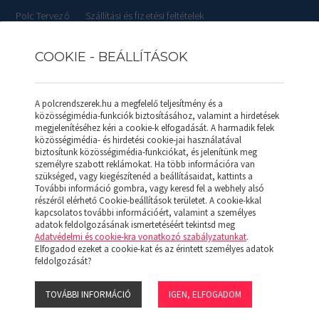
Polc Tervező
Szállítási és fizetési feltételek
COOKIE - BEÁLLÍTÁSOK
RLISTÁK
REFERENCIÁK
SZOLGÁLTATÁSOK
KAPCSOL
A polcrendszerek.hu a megfelelő teljesítmény és a
közösségimédia-funkciók biztosításához, valamint a hirdetések
megjelenítéséhez kéri a cookie-k elfogadását. A harmadik felek
közösségimédia- és hirdetési cookie-jai használatával
biztosítunk közösségimédia-funkciókat, és jelenítünk meg
személyre szabott reklámokat. Ha több információra van
szükséged, vagy kiegészítenéd a beállításaidat, kattints a
További információ gombra, vagy keresd fel a webhely alsó
TOLDÓGARNI
részéről elérhető Cookie-beállítások területet. A cookie-kkal
kapcsolatos további információért, valamint a személyes
adatok feldolgozásának ismertetéséért tekintsd meg
12.280 Ft
Adatvédelmi és cookie-kra vonatkozó szabályzatunkat
.
+Áfa
Elfogadod ezeket a cookie-kat és az érintett személyes adatok
feldolgozását?
TOVÁBBI INFORMÁCIÓ
IGEN, ELFOGADOM
Termék kódja: