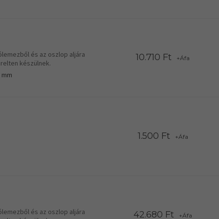
ólemezből és az oszlop aljára
10.710 Ft
+Áfa
relten készülnek.
0 mm
1.500 Ft
+Áfa
ólemezből és az oszlop aljára
42.680 Ft
+Áfa