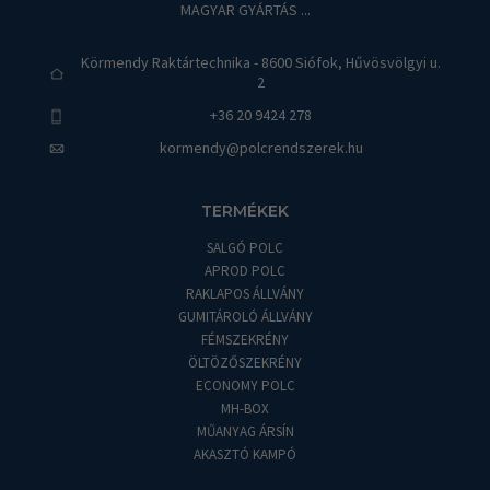
MAGYAR GYÁRTÁS ...
Körmendy Raktártechnika - 8600 Siófok, Hűvösvölgyi u.
2
+36 20 9424 278
kormendy@polcrendszerek.hu
TERMÉKEK
SALGÓ POLC
APROD POLC
RAKLAPOS ÁLLVÁNY
GUMITÁROLÓ ÁLLVÁNY
FÉMSZEKRÉNY
ÖLTÖZŐSZEKRÉNY
ECONOMY POLC
MH-BOX
MŰANYAG ÁRSÍN
AKASZTÓ KAMPÓ