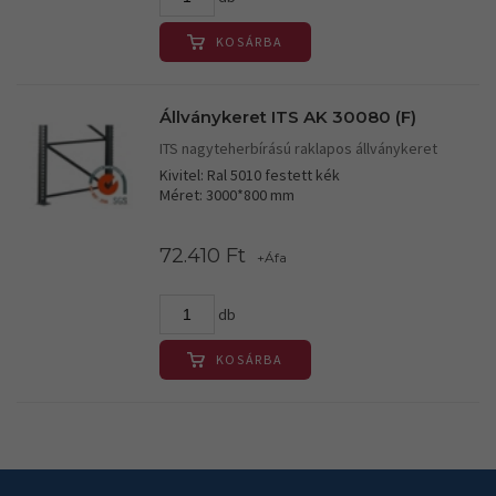
KOSÁRBA
Állványkeret ITS AK 30080 (F)
ITS nagyteherbírású raklapos állványkeret
Kivitel: Ral 5010 festett kék
Méret: 3000*800 mm
72.410 Ft
+Áfa
db
KOSÁRBA