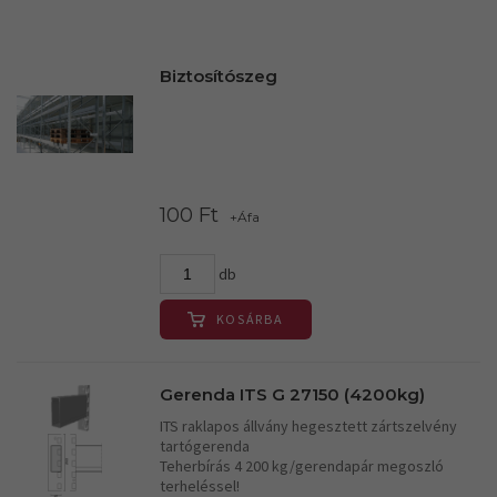
Biztosítószeg
100 Ft
+Áfa
db
KOSÁRBA
Gerenda ITS G 27150 (4200kg)
ITS raklapos állvány hegesztett zártszelvény
tartógerenda
Teherbírás 4 200 kg/gerendapár megoszló
terheléssel!