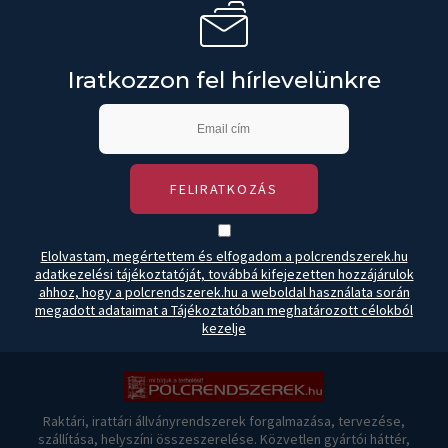
Iratkozzon fel hírlevelünkre
FELIRATKOZÁS
Elolvastam, megértettem és elfogadom a polcrendszerek.hu
adatkezelési tájékoztatóját, továbbá kifejezetten hozzájárulok
ahhoz, hogy a polcrendszerek.hu a weboldal használata során
megadott adataimat a Tájékoztatóban meghatározott célokból
kezelje
Raktári, irattári állványrendszerek forgalmazása, tervezése,
szállítása, helyszíni összeszerelése. Közvetlen gyártói háttér,