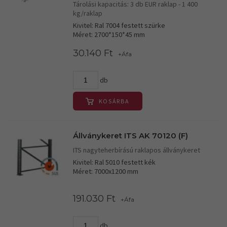
Tárolási kapacitás: 3 db EUR raklap - 1 400
kg/raklap
Kivitel: Ral 7004 festett szürke
Méret: 2700*150*45 mm
30.140 Ft
+Áfa
db
KOSÁRBA
Állványkeret ITS AK 70120 (F)
ITS nagyteherbírású raklapos állványkeret
Kivitel: Ral 5010 festett kék
Méret: 7000x1200 mm
191.030 Ft
+Áfa
db