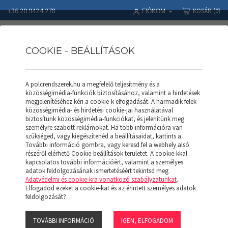
+36 20 9424 278
KOSÁR
(0)
FIÓKOM
COOKIE - BEÁLLÍTÁSOK
A polcrendszerek.hu a megfelelő teljesítmény és a
Polcrendszerek
Termékek
RAKLAPOS ÁLLVÁNY
közösségimédia-funkciók biztosításához, valamint a hirdetések
Terhelést jelző matrica
megjelenítéséhez kéri a cookie-k elfogadását. A harmadik felek
közösségimédia- és hirdetési cookie-jai használatával
biztosítunk közösségimédia-funkciókat, és jelenítünk meg
személyre szabott reklámokat. Ha több információra van
szükséged, vagy kiegészítenéd a beállításaidat, kattints a
További információ gombra, vagy keresd fel a webhely alsó
részéről elérhető Cookie-beállítások területet. A cookie-kkal
kapcsolatos további információért, valamint a személyes
adatok feldolgozásának ismertetéséért tekintsd meg
Adatvédelmi és cookie-kra vonatkozó szabályzatunkat
.
Elfogadod ezeket a cookie-kat és az érintett személyes adatok
feldolgozását?
TERHELÉST JELZŐ
MATRICA
TOVÁBBI INFORMÁCIÓ
IGEN, ELFOGADOM