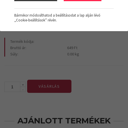
649 Ft
+Áfa
Bármikor módosíthatod a beállításodat a lap alján lévő
„Cookie-beállítások” révén.
Termék kódja:
Bruttó ár:
649 Ft
Súly:
0.00 kg
+
VÁSÁRLÁS
-
AJÁNLOTT TERMÉKEK