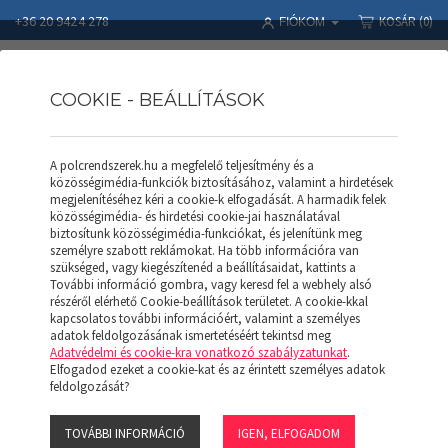
+36 20 9424 278
KOSÁR
(0)
FIÓKOM
COOKIE - BEÁLLÍTÁSOK
A polcrendszerek.hu a megfelelő teljesítmény és a
Polcrendszerek
Termékek
Salgó profil
közösségimédia-funkciók biztosításához, valamint a hirdetések
SALGÓ Profil P140/21R (Horganyzott)
megjelenítéséhez kéri a cookie-k elfogadását. A harmadik felek
közösségimédia- és hirdetési cookie-jai használatával
biztosítunk közösségimédia-funkciókat, és jelenítünk meg
személyre szabott reklámokat. Ha több információra van
szükséged, vagy kiegészítenéd a beállításaidat, kattints a
További információ gombra, vagy keresd fel a webhely alsó
részéről elérhető Cookie-beállítások területet. A cookie-kkal
kapcsolatos további információért, valamint a személyes
adatok feldolgozásának ismertetéséért tekintsd meg
Adatvédelmi és cookie-kra vonatkozó szabályzatunkat
.
Elfogadod ezeket a cookie-kat és az érintett személyes adatok
feldolgozását?
SALGÓ PROFIL P140/21R
(HORGANYZOTT)
TOVÁBBI INFORMÁCIÓ
IGEN, ELFOGADOM