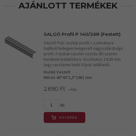
AJÁNLOTT TERMÉKEK
SALGÓ Profil P 140/26R (Festett)
SALGÓ Polc oszlop profil. L szelvényre
hajlított hidegen hengerelt nagyszilárdságú
profil. A lyukak raszter osztás (R) szerint
kerülnek kialakításra. Osztásköz 19,05 mm
(egy raszteren belül 4 lyuk található)
Kivitel: Festett
Méret: 40*40*1,5*1981 mm
2.690 Ft
+Áfa
db
KOSÁRBA