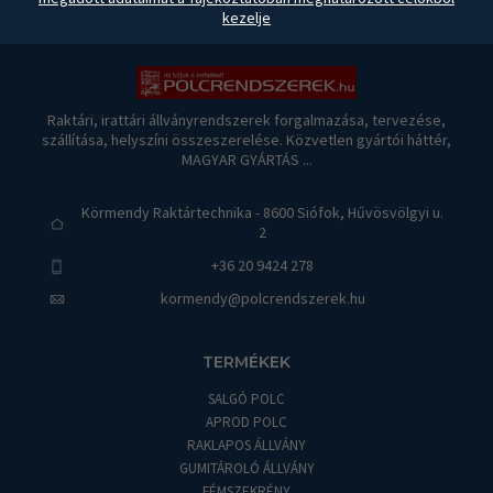
kezelje
Raktári, irattári állványrendszerek forgalmazása, tervezése,
szállítása, helyszíni összeszerelése. Közvetlen gyártói háttér,
MAGYAR GYÁRTÁS ...
Körmendy Raktártechnika - 8600 Siófok, Hűvösvölgyi u.
2
+36 20 9424 278
kormendy@polcrendszerek.hu
TERMÉKEK
SALGÓ POLC
APROD POLC
RAKLAPOS ÁLLVÁNY
GUMITÁROLÓ ÁLLVÁNY
FÉMSZEKRÉNY