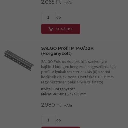
2.065 Ft
+Áfa
db
KOSÁRBA
SALGÓ Profil P 140/32R
(Horganyzott)
SALGÓ Polc oszlop profil. L szelvényre
hajlított hidegen hengerelt nagyszilárdságú
profil. A lyukak raszter osztás (R) szerint
kerülnek kialakításra. Osztásköz 19,05 mm
(egy raszteren belül 4 lyuk található)
Kivitel: Horganyzott
Méret: 40*40*1,5*2438 mm
2.980 Ft
+Áfa
db