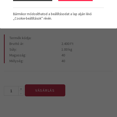
2.400 Ft
+Áfa
Bármikor módosíthatod a beállításodat a lap alján lévő
„Cookie-beállítások” révén.
Termék kódja:
Bruttó ár:
2.400 Ft
Súly:
1.00 kg
Magasság:
40
Mélység:
40
+
VÁSÁRLÁS
-