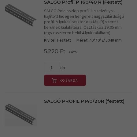
SALGÓ Profil P 160/40 R (Festett)
SALGÓ Polc oszlop profil. L szelvényre
hajlított hidegen hengerelt nagyszilárdságú
profil. A lyukak raszter osztás (R) szerint
kerülnek kialakításra. Osztásköz 19,05 mm
(egy raszteren belül 4 lyuk található)
Kivitel: Festett
Méret: 40*40*2*3048 mm
5.220 Ft
+Áfa
db
KOSÁRBA
SALGÓ PROFIL P140/20R (festett)