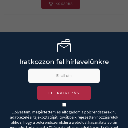
KOSÁRBA
Iratkozzon fel hírlevelünkre
FELIRATKOZÁS
Elolvastam, megértettem és elfogadom a polcrendszerek.hu
adatkezelési tájékoztatóját, továbbá kifejezetten hozzájárulok
ahhoz, hogy a polcrendszerek.hu a weboldal használata során
megadott adataimat a Tájékoztatóban meghatározott célokból