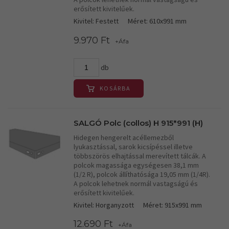
erősített kivitelűek.
Kivitel: Festett
Méret: 610x991 mm
9.970 Ft
+Áfa
db
KOSÁRBA
SALGÓ Polc (collos) H 915*991 (H)
Hidegen hengerelt acéllemezből
lyukasztással, sarok kicsípéssel illetve
többszörös elhajtással merevített tálcák. A
polcok magassága egységesen 38,1 mm
(1/2 R), polcok állíthatósága 19,05 mm (1/4R).
A polcok lehetnek normál vastagságú és
erősített kivitelűek.
Kivitel: Horganyzott
Méret: 915x991 mm
12.690 Ft
+Áfa