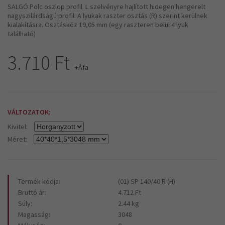
SALGÓ Polc oszlop profil. L szelvényre hajlított hidegen hengerelt
nagyszilárdságú profil. A lyukak raszter osztás (R) szerint kerülnek
kialakításra. Osztásköz 19,05 mm (egy raszteren belül 4 lyuk
található)
3.710 Ft
+Áfa
VÁLTOZATOK:
Kivitel:
Méret:
Termék kódja:
(01) SP 140/40 R (H)
Bruttó ár:
4.712 Ft
Súly:
2.44 kg
Magasság:
3048