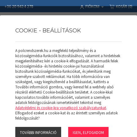
+36 20 9424 278
KOSÁR
(0)
FIÓKOM
COOKIE - BEÁLLÍTÁSOK
A polcrendszerek.hu a megfelelő teljesítmény és a
Polcrendszerek
Termékek
SALGÓ POLC
közösségimédia-funkciók biztosításához, valamint a hirdetések
SALGÓ Profil P 140/40 R (Horganyzott)
megjelenítéséhez kéri a cookie-k elfogadását. A harmadik felek
közösségimédia- és hirdetési cookie-jai használatával
biztosítunk közösségimédia-funkciókat, és jelenítünk meg
személyre szabott reklámokat. Ha több információra van
szükséged, vagy kiegészítenéd a beállításaidat, kattints a
További információ gombra, vagy keresd fel a webhely alsó
részéről elérhető Cookie-beállítások területet. A cookie-kkal
kapcsolatos további információért, valamint a személyes
adatok feldolgozásának ismertetéséért tekintsd meg
Adatvédelmi és cookie-kra vonatkozó szabályzatunkat
.
Elfogadod ezeket a cookie-kat és az érintett személyes adatok
feldolgozását?
TOVÁBBI INFORMÁCIÓ
IGEN, ELFOGADOM