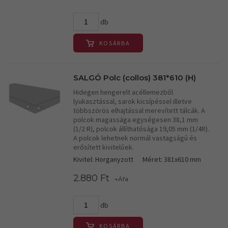
db
KOSÁRBA
SALGÓ Polc (collos) 381*610 (H)
Hidegen hengerelt acéllemezből
lyukasztással, sarok kicsípéssel illetve
többszörös elhajtással merevített tálcák. A
polcok magassága egységesen 38,1 mm
(1/2 R), polcok állíthatósága 19,05 mm (1/4R).
A polcok lehetnek normál vastagságú és
erősített kivitelűek.
Kivitel: Horganyzott
Méret: 381x610 mm
2.880 Ft
+Áfa
db
KOSÁRBA