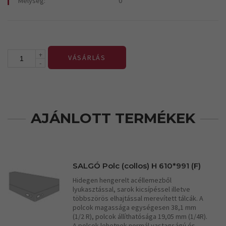
Mélység:
0
+
VÁSÁRLÁS
-
AJÁNLOTT TERMÉKEK
SALGÓ Polc (collos) H 610*991 (F)
Hidegen hengerelt acéllemezből
lyukasztással, sarok kicsípéssel illetve
többszörös elhajtással merevített tálcák. A
polcok magassága egységesen 38,1 mm
(1/2 R), polcok állíthatósága 19,05 mm (1/4R).
A polcok lehetnek normál vastagságú és