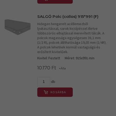
SALGÓ Polc (collos) 915*991 (F)
Hidegen hengerelt acéllemezből
lyukasztással, sarok kicsípéssel illetve
többszörös elhajtással merevített tálcák. A
polcok magassága egységesen 38,1 mm
(1/2 R), polcok állíthatósága 19,05 mm (1/4R).
A polcok lehetnek normál vastagságú és
erősített kivitelűek.
Kivitel: Festett
Méret: 915x991 mm
10.170 Ft
+Áfa
db
KOSÁRBA