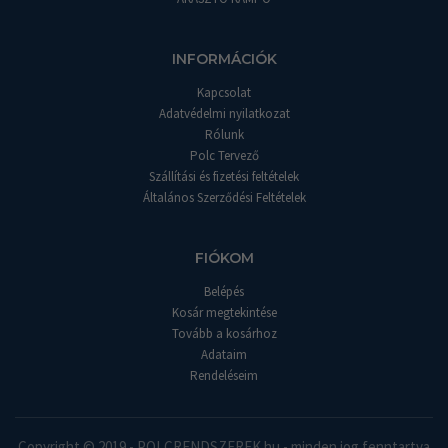
INFORMÁCIÓK
Kapcsolat
Adatvédelmi nyilatkozat
Rólunk
Polc Tervező
Szállítási és fizetési feltételek
Általános Szerződési Feltételek
FIÓKOM
Belépés
Kosár megtekintése
Tovább a kosárhoz
Adataim
Rendeléseim
Copyright © 2019 - POLCRENDSZEREK.hu - minden jog fenntartva