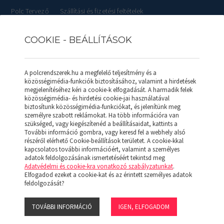
Polc Tervező
Szállítási és fizetési feltételek
COOKIE - BEÁLLÍTÁSOK
RLISTÁK
REFERENCIÁK
SZOLGÁLTATÁSOK
KAPCSOL
A polcrendszerek.hu a megfelelő teljesítmény és a
közösségimédia-funkciók biztosításához, valamint a hirdetések
megjelenítéséhez kéri a cookie-k elfogadását. A harmadik felek
közösségimédia- és hirdetési cookie-jai használatával
biztosítunk közösségimédia-funkciókat, és jelenítünk meg
GÓ Profil P 160/32R (Festett)
személyre szabott reklámokat. Ha több információra van
szükséged, vagy kiegészítenéd a beállításaidat, kattints a
További információ gombra, vagy keresd fel a webhely alsó
SALGÓ PROFIL
részéről elérhető Cookie-beállítások területet. A cookie-kkal
kapcsolatos további információért, valamint a személyes
adatok feldolgozásának ismertetéséért tekintsd meg
Adatvédelmi és cookie-kra vonatkozó szabályzatunkat
.
SALGÓ Polc oszlop profil. L szelvén
Elfogadod ezeket a cookie-kat és az érintett személyes adatok
raszter osztás (R) szerint kerülnek
feldolgozását?
található)
TOVÁBBI INFORMÁCIÓ
IGEN, ELFOGADOM
4.200 Ft
+Áfa