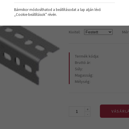
Bármikor módosíthatod a beállításodat a lap alján lévő
„Cookie-beállítások” révén.
VÁLTOZATOK:
Kivitel:
Mér
Termék kódja:
Bruttó ár:
Súly:
Magasság:
Mélység:
+
VÁSÁRL
-