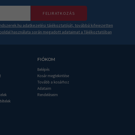
FELIRATKOZÁS
dszerek.hu adatkezelési tájékoztatóját, továbbá kifejezetten
boldal használata során megadott adataimat a Tájékoztatóban
FIÓKOM
Belépés
t
Kosár megtekintése
Tovább a kosárhoz
Adataim
telek
Rendeléseim
tételek