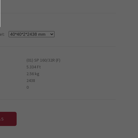
et:
(01) SP 160/32R (F)
5.334 Ft
2.56 kg
2438
0
ÁS