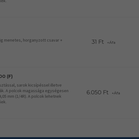
űek.
ig menetes, horganyzott csavar +
31 Ft
+Áfa
0 (F)
tással, sarok kicsípéssel illetve
lcák. A polcok magassága egységesen
6.050 Ft
+Áfa
19,05 mm (1/4R). A polcok lehetnek
űek.