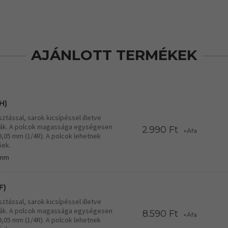
AJÁNLOTT TERMÉKEK
H)
tással, sarok kicsípéssel illetve
lcák. A polcok magassága egységesen
2.990 Ft
+Áfa
19,05 mm (1/4R). A polcok lehetnek
űek.
 mm
F)
tással, sarok kicsípéssel illetve
lcák. A polcok magassága egységesen
8.590 Ft
+Áfa
19,05 mm (1/4R). A polcok lehetnek