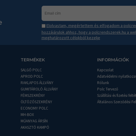
e
Elolvastam, megértettem és elfogadom a polcren
hozzájárulok ahhoz, hogy a polcrendszerek.hu a we
meghatározott célokból kezelje
TERMÉKEK
INFORMÁCIÓK
SALGÓ POLC
Kapcsolat
APROD POLC
Adatvédelmi nyilatkoza
RAKLAPOS ÁLLVÁNY
Rólunk
GUMITÁROLÓ ÁLLVÁNY
Polc Tervező
FÉMSZEKRÉNY
Szállítási és fizetési felté
ÖLTÖZŐSZEKRÉNY
Általános Szerződési Fel
ECONOMY POLC
MH-BOX
MŰANYAG ÁRSÍN
AKASZTÓ KAMPÓ