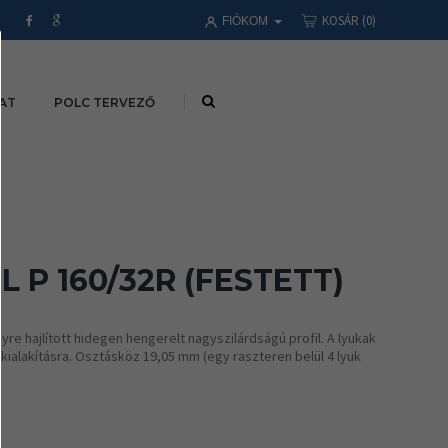
KOSÁR
(0)
FIÓKOM
AT
POLC TERVEZŐ
 P 160/32R (FESTETT)
yre hajlított hidegen hengerelt nagyszilárdságú profil. A lyukak
 kialakításra. Osztásköz 19,05 mm (egy raszteren belül 4 lyuk