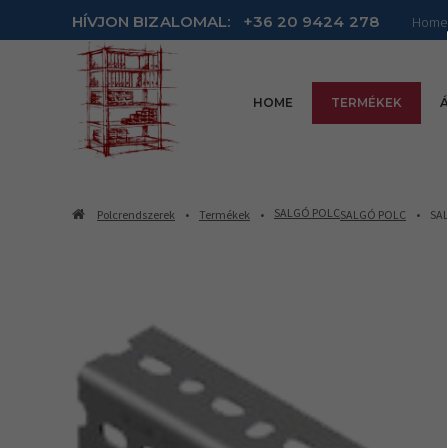
HÍVJON BIZALOMAL:
+36 20 9424 278
Home
HOME
TERMÉKEK
Á
SALGÓ POLC
Polcrendszerek
Termékek
SALGÓ POLC
SAL