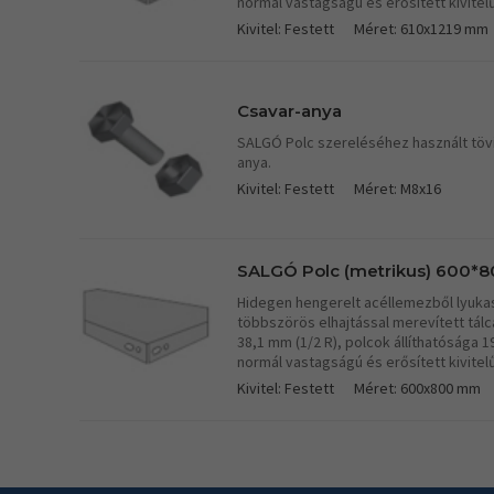
normál vastagságú és erősített kivitel
Kivitel: Festett
Méret: 610x1219 mm
Csavar-anya
SALGÓ Polc szereléséhez használt töv
anya.
Kivitel: Festett
Méret: M8x16
SALGÓ Polc (metrikus) 600*80
Hidegen hengerelt acéllemezből lyukasz
többszörös elhajtással merevített tá
38,1 mm (1/2 R), polcok állíthatósága 
normál vastagságú és erősített kivitel
Kivitel: Festett
Méret: 600x800 mm