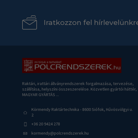
Iratkozzon fel hírlevelünkr
Raktári, irattári állványrendszerek forgalmazása, tervezése,
szállítása, helyszíni összeszerelése. Közvetlen gyártói háttér,
MAGYAR GYÁRTÁS ...
Körmendy Raktártechnika - 8600 Siófok, Hűvösvölgyi u.
2
+36 20 9424 278
kormendy@polcrendszerek.hu