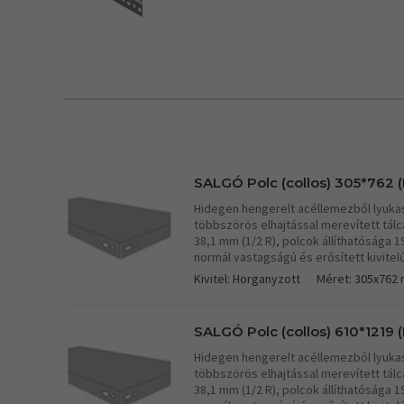
SALGÓ Polc (collos) 305*762 (
Hidegen hengerelt acéllemezből lyukasz
többszörös elhajtással merevített tá
38,1 mm (1/2 R), polcok állíthatósága 
normál vastagságú és erősített kivitel
Kivitel: Horganyzott
Méret: 305x762
SALGÓ Polc (collos) 610*1219 (
Hidegen hengerelt acéllemezből lyukasz
többszörös elhajtással merevített tá
38,1 mm (1/2 R), polcok állíthatósága 