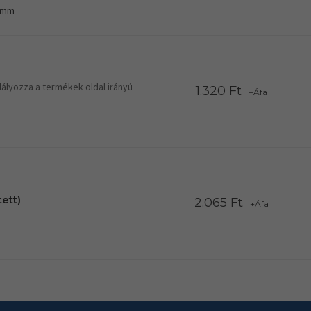
8 mm
ályozza a termékek oldal irányú
1.320 Ft
+Áfa
ett)
2.065 Ft
+Áfa