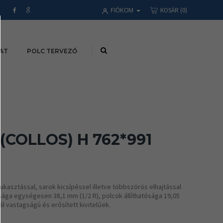
KOSÁR
(0)
FIÓKOM
AT
POLC TERVEZŐ
(COLLOS) H 762*991
kasztással, sarok kicsípéssel illetve többszörös elhajtással
sága egységesen 38,1 mm (1/2 R), polcok állíthatósága 19,05
l vastagságú és erősített kivitelűek.