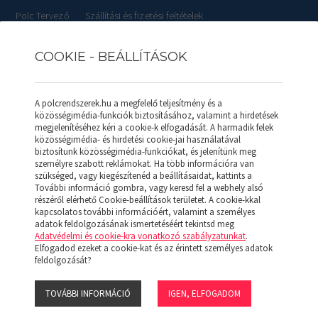
Polc Tervező
Szállítási és fizetési feltételek
COOKIE - BEÁLLÍTÁSOK
RLISTÁK
REFERENCIÁK
SZOLGÁLTATÁSOK
KAPCSOL
A polcrendszerek.hu a megfelelő teljesítmény és a
közösségimédia-funkciók biztosításához, valamint a hirdetések
megjelenítéséhez kéri a cookie-k elfogadását. A harmadik felek
közösségimédia- és hirdetési cookie-jai használatával
biztosítunk közösségimédia-funkciókat, és jelenítünk meg
GÓ Polc (collos) H 762*991 (H)
személyre szabott reklámokat. Ha több információra van
szükséged, vagy kiegészítenéd a beállításaidat, kattints a
További információ gombra, vagy keresd fel a webhely alsó
SALGÓ POLC 
részéről elérhető Cookie-beállítások területet. A cookie-kkal
kapcsolatos további információért, valamint a személyes
(H)
adatok feldolgozásának ismertetéséért tekintsd meg
Adatvédelmi és cookie-kra vonatkozó szabályzatunkat
.
Elfogadod ezeket a cookie-kat és az érintett személyes adatok
feldolgozását?
Hidegen hengerelt acéllemezből lyu
merevített tálcák. A polcok magas
mm (1/4R). A polcok lehetnek normá
TOVÁBBI INFORMÁCIÓ
IGEN, ELFOGADOM