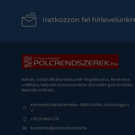
Iratkozzon fel hírlevelünkr
Raktári, irattári állványrendszerek forgalmazása, tervezése,
szállítása, helyszíni összeszerelése. Közvetlen gyártói háttér,
MAGYAR GYÁRTÁS ...
Körmendy Raktártechnika - 8600 Siófok, Hűvösvölgyi u.
2
+36 20 9424 278
kormendy@polcrendszerek.hu