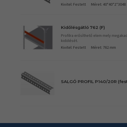
Kivitel: Festett
Méret: 40*40*2*304
Kidőlésgátló 762 (F)
Profilra erősíthető elem mely megakad
kidölését.
Kivitel: Festett
Méret: 762 mm
SALGÓ PROFIL P140/20R (fest