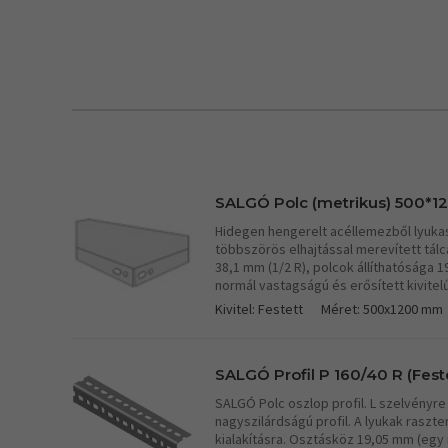
SALGÓ Polc (metrikus) 500*12
Hidegen hengerelt acéllemezből lyukasz
többszörös elhajtással merevített tá
38,1 mm (1/2 R), polcok állíthatósága 
normál vastagságú és erősített kivitel
Kivitel: Festett
Méret: 500x1200 mm
SALGÓ Profil P 160/40 R (Fest
SALGÓ Polc oszlop profil. L szelvényre 
nagyszilárdságú profil. A lyukak raszte
kialakításra. Osztásköz 19,05 mm (egy r