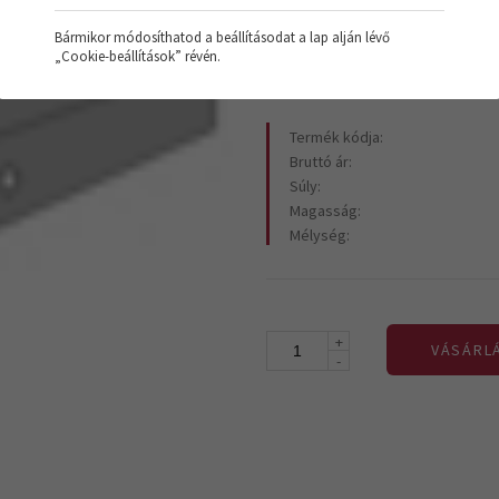
10.870 Ft
+Áfa
Bármikor módosíthatod a beállításodat a lap alján lévő
„Cookie-beállítások” révén.
Termék kódja:
Bruttó ár:
Súly:
Magasság:
Mélység:
+
VÁSÁRL
-