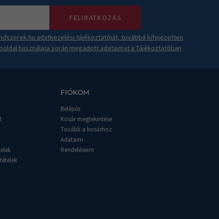
FELIRATKOZÁS
dszerek.hu adatkezelési tájékoztatóját, továbbá kifejezetten
boldal használata során megadott adataimat a Tájékoztatóban
FIÓKOM
Belépés
t
Kosár megtekintése
Tovább a kosárhoz
Adataim
telek
Rendeléseim
tételek