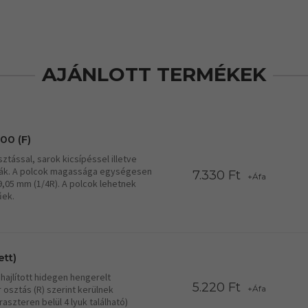
AJÁNLOTT TERMÉKEK
00 (F)
tással, sarok kicsípéssel illetve
lcák. A polcok magassága egységesen
7.330 Ft
+Áfa
19,05 mm (1/4R). A polcok lehetnek
űek.
ett)
hajlított hidegen hengerelt
5.220 Ft
r osztás (R) szerint kerülnek
+Áfa
aszteren belül 4 lyuk található)