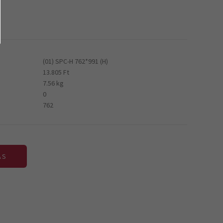
(01) SPC-H 762*991 (H)
13.805 Ft
7.56 kg
0
762
ÁS