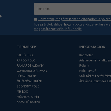
e
Elolvastam, megértettem és elfogadom a polcren
hozzájárulok ahhoz, hogy a polcrendszerek.hu a we
meghatározott célokból kezelje
TERMÉKEK
INFORMÁCIÓK
SALGÓ POLC
Kapcsolat
APROD POLC
Adatvédelmi nyilatkoza
RAKLAPOS ÁLLVÁNY
Rólunk
GUMITÁROLÓ ÁLLVÁNY
Polc Tervező
FÉMSZEKRÉNY
Szállítási és fizetési felté
ÖLTÖZŐSZEKRÉNY
Általános Szerződési Fel
ECONOMY POLC
MH-BOX
MŰANYAG ÁRSÍN
AKASZTÓ KAMPÓ