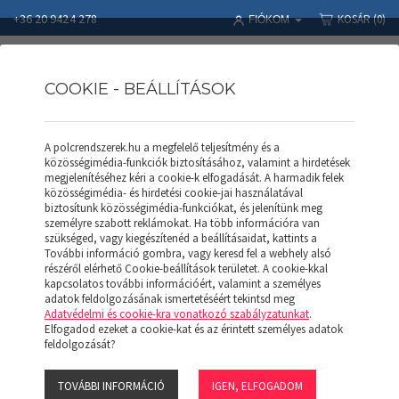
+36 20 9424 278
KOSÁR
(0)
FIÓKOM
COOKIE - BEÁLLÍTÁSOK
A polcrendszerek.hu a megfelelő teljesítmény és a
SALGÓ POLC
Polcrendszerek
Termékek
SALGÓ POLC
közösségimédia-funkciók biztosításához, valamint a hirdetések
Polcosztó 500 (Festett)
megjelenítéséhez kéri a cookie-k elfogadását. A harmadik felek
közösségimédia- és hirdetési cookie-jai használatával
biztosítunk közösségimédia-funkciókat, és jelenítünk meg
személyre szabott reklámokat. Ha több információra van
szükséged, vagy kiegészítenéd a beállításaidat, kattints a
További információ gombra, vagy keresd fel a webhely alsó
részéről elérhető Cookie-beállítások területet. A cookie-kkal
kapcsolatos további információért, valamint a személyes
adatok feldolgozásának ismertetéséért tekintsd meg
Adatvédelmi és cookie-kra vonatkozó szabályzatunkat
.
Elfogadod ezeket a cookie-kat és az érintett személyes adatok
feldolgozását?
TOVÁBBI INFORMÁCIÓ
IGEN, ELFOGADOM