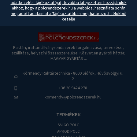
adatkezelési tájékoztatóját, továbbá kifejezetten hozzájárulok
ahhoz, hogy a polcrendszerek.hu a weboldal használata során
megadott adataimat a Tájékoztatóban meghatározott célokból
kezelje
Raktári, irattári állványrendszerek forgalmazása, tervezése,
szállítása, helyszíni összeszerelése. Közvetlen gyártói háttér,
MAGYAR GYÁRTÁS ...
Körmendy Raktártechnika - 8600 Siófok, Hűvösvölgyi u.
2
+36 20 9424 278
kormendy@polcrendszerek.hu
TERMÉKEK
SALGÓ POLC
APROD POLC