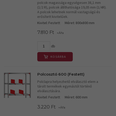
polcok magassága egységesen 38,1 mm
(1/2 R), polcok állíthatósága 19,05 mm (1/4R).
A polcok lehetnek normál vastagságú és
erősített kivitelűek.
Kivitel: Festett
Méret: 800x800 mm
7.810 Ft
+Áfa
db
KOSÁRBA
Polcosztó 600 (Festett)
Polclapra helyezhető elválasztó elem a
tárolt termékek egymástól történő
elválasztására.
Kivitel: Festett
Méret: 600 mm
3.220 Ft
+Áfa