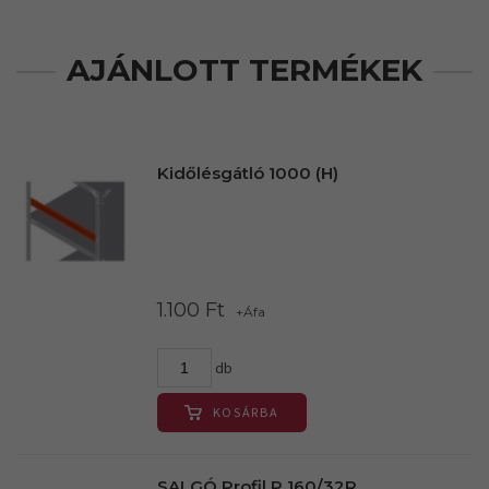
AJÁNLOTT TERMÉKEK
Kidőlésgátló 1000 (H)
1.100 Ft
+Áfa
db
KOSÁRBA
SALGÓ Profil P 160/32R