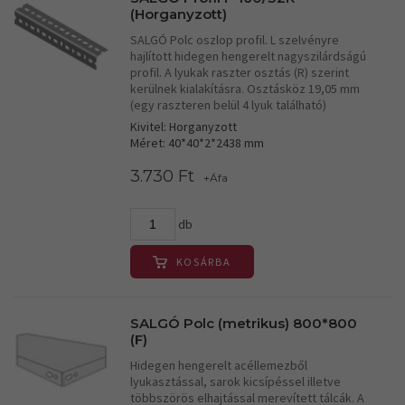
(Horganyzott)
SALGÓ Polc oszlop profil. L szelvényre
hajlított hidegen hengerelt nagyszilárdságú
profil. A lyukak raszter osztás (R) szerint
kerülnek kialakításra. Osztásköz 19,05 mm
(egy raszteren belül 4 lyuk található)
Kivitel: Horganyzott
Méret: 40*40*2*2438 mm
3.730 Ft
+Áfa
db
KOSÁRBA
SALGÓ Polc (metrikus) 800*800
(F)
Hidegen hengerelt acéllemezből
lyukasztással, sarok kicsípéssel illetve
többszörös elhajtással merevített tálcák. A