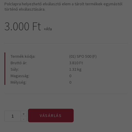
Polclapra helyezhető elválasztó elem a tárolt termékek egymástól
történő elválasztására.
3.000 Ft
+Áfa
Termék kódja:
(01) SPO 500 (F)
Bruttó ár:
3.810 Ft
Súly:
1.32 kg
Magasság:
0
Mélység:
0
+
VÁSÁRLÁS
-