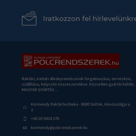
Iratkozzon fel hírlevelünkr
Raktári, irattári állványrendszerek forgalmazása, tervezése,
szállítása, helyszíni összeszerelése. Közvetlen gyártói háttér,
MAGYAR GYÁRTÁS ...
Körmendy Raktártechnika - 8600 Siófok, Hűvösvölgyi u.
2
+36 20 9424 278
kormendy@polcrendszerek.hu