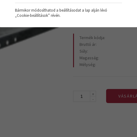
10.170 Ft
+Áfa
Bármikor módosíthatod a beállításodat a lap alján lévő
„Cookie-beállítások” révén.
Termék kódja:
Bruttó ár:
Súly:
Magasság:
Mélység:
+
VÁSÁRL
-