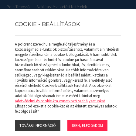
Polc Tervező
Szállítási és fizetési feltételek
COOKIE - BEÁLLÍTÁSOK
RLISTÁK
REFERENCIÁK
SZOLGÁLTATÁSOK
KAPCSOL
A polcrendszerek.hu a megfelelő teljesítmény és a
közösségimédia-funkciók biztosításához, valamint a hirdetések
megjelenítéséhez kéri a cookie-k elfogadását. A harmadik felek
közösségimédia- és hirdetési cookie-jai használatával
biztosítunk közösségimédia-funkciókat, és jelenítünk meg
ített 700*1000 (Horganyzott)
személyre szabott reklámokat. Ha több információra van
szükséged, vagy kiegészítenéd a beállításaidat, kattints a
További információ gombra, vagy keresd fel a webhely alsó
SALGÓ POLC 
részéről elérhető Cookie-beállítások területet. A cookie-kkal
kapcsolatos további információért, valamint a személyes
(HORGANYZO
adatok feldolgozásának ismertetéséért tekintsd meg
Adatvédelmi és cookie-kra vonatkozó szabályzatunkat
.
Elfogadod ezeket a cookie-kat és az érintett személyes adatok
feldolgozását?
Hidegen hengerelt acéllemezből tö
A polcok magassága egységesen 38,
lehetnek normál vastagságú és erős
TOVÁBBI INFORMÁCIÓ
IGEN, ELFOGADOM