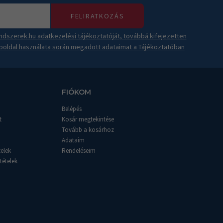
FELIRATKOZÁS
dszerek.hu adatkezelési tájékoztatóját, továbbá kifejezetten
boldal használata során megadott adataimat a Tájékoztatóban
FIÓKOM
Belépés
t
Kosár megtekintése
Tovább a kosárhoz
Adataim
telek
Rendeléseim
tételek