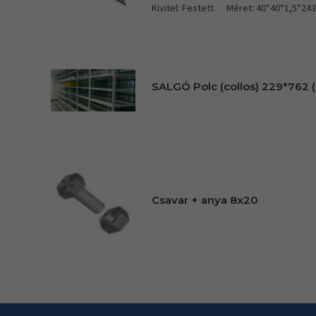
Kivitel: Festett
Méret: 40*40*1,5*24
SALGÓ Polc (collos) 229*762 (
Csavar + anya 8x20