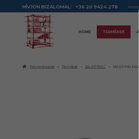
HÍVJON BIZALOMAL:
+36 20 9424 278
Home
HOME
TERMÉKEK
Á
Polcrendszerek
Termékek
SALGÓ POLC
SALGÓ Polc Erős