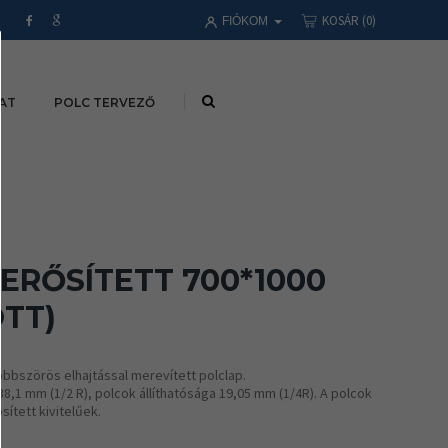
KOSÁR
(0)
FIÓKOM
AT
POLC TERVEZŐ
ERŐSÍTETT 700*1000
TT)
bbszörös elhajtással merevített polclap.
1 mm (1/2 R), polcok állíthatósága 19,05 mm (1/4R). A polcok
ített kivitelűek.