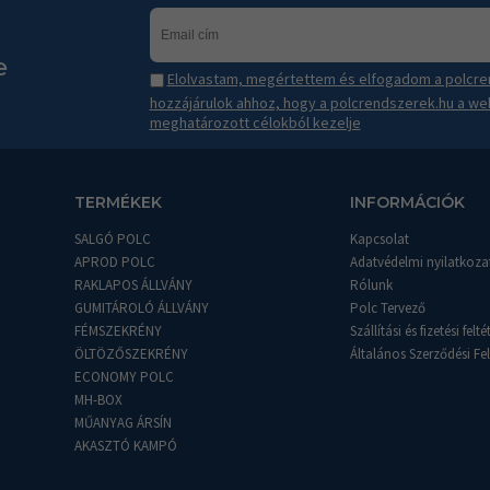
e
Elolvastam, megértettem és elfogadom a polcren
hozzájárulok ahhoz, hogy a polcrendszerek.hu a we
meghatározott célokból kezelje
TERMÉKEK
INFORMÁCIÓK
SALGÓ POLC
Kapcsolat
APROD POLC
Adatvédelmi nyilatkoza
RAKLAPOS ÁLLVÁNY
Rólunk
GUMITÁROLÓ ÁLLVÁNY
Polc Tervező
FÉMSZEKRÉNY
Szállítási és fizetési felté
ÖLTÖZŐSZEKRÉNY
Általános Szerződési Fel
ECONOMY POLC
MH-BOX
MŰANYAG ÁRSÍN
AKASZTÓ KAMPÓ