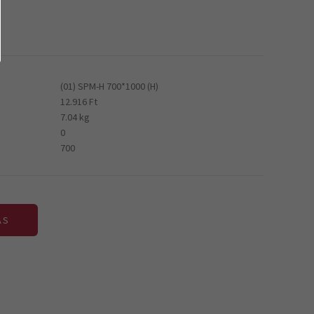
(01) SPM-H 700*1000 (H)
12.916 Ft
7.04 kg
0
700
ÁS