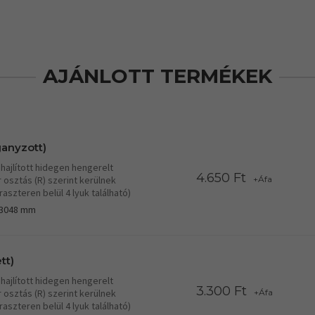
AJÁNLOTT TERMÉKEK
ganyzott)
hajlított hidegen hengerelt
4.650 Ft
r osztás (R) szerint kerülnek
+Áfa
aszteren belül 4 lyuk található)
*3048 mm
tt)
hajlított hidegen hengerelt
3.300 Ft
r osztás (R) szerint kerülnek
+Áfa
aszteren belül 4 lyuk található)