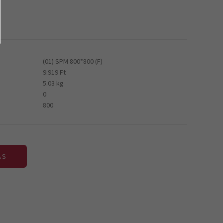
(01) SPM 800*800 (F)
9.919 Ft
5.03 kg
0
800
ÁS