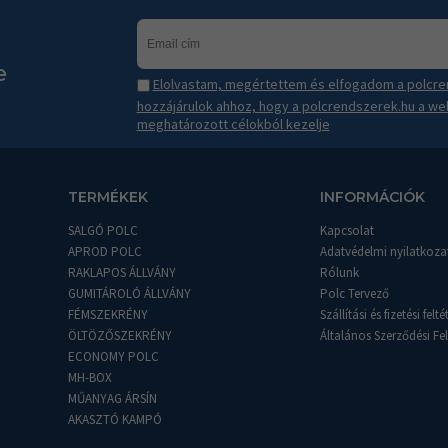
e
Elolvastam, megértettem és elfogadom a polcren
hozzájárulok ahhoz, hogy a polcrendszerek.hu a we
meghatározott célokból kezelje
TERMÉKEK
INFORMÁCIÓK
SALGÓ POLC
Kapcsolat
APROD POLC
Adatvédelmi nyilatkoza
RAKLAPOS ÁLLVÁNY
Rólunk
GUMITÁROLÓ ÁLLVÁNY
Polc Tervező
FÉMSZEKRÉNY
Szállítási és fizetési felté
ÖLTÖZŐSZEKRÉNY
Általános Szerződési Fel
ECONOMY POLC
MH-BOX
MŰANYAG ÁRSÍN
AKASZTÓ KAMPÓ