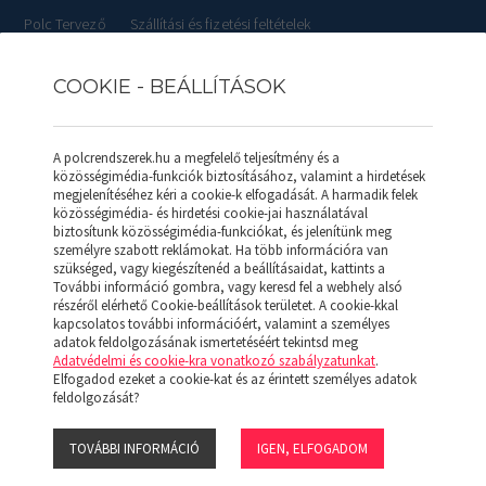
Polc Tervező
Szállítási és fizetési feltételek
COOKIE - BEÁLLÍTÁSOK
RLISTÁK
REFERENCIÁK
SZOLGÁLTATÁSOK
KAPCSOL
A polcrendszerek.hu a megfelelő teljesítmény és a
közösségimédia-funkciók biztosításához, valamint a hirdetések
megjelenítéséhez kéri a cookie-k elfogadását. A harmadik felek
közösségimédia- és hirdetési cookie-jai használatával
biztosítunk közösségimédia-funkciókat, és jelenítünk meg
rikus) 800*800 (F)
személyre szabott reklámokat. Ha több információra van
szükséged, vagy kiegészítenéd a beállításaidat, kattints a
További információ gombra, vagy keresd fel a webhely alsó
SALGÓ POLC 
részéről elérhető Cookie-beállítások területet. A cookie-kkal
kapcsolatos további információért, valamint a személyes
(F)
adatok feldolgozásának ismertetéséért tekintsd meg
Adatvédelmi és cookie-kra vonatkozó szabályzatunkat
.
Elfogadod ezeket a cookie-kat és az érintett személyes adatok
feldolgozását?
Hidegen hengerelt acéllemezből lyu
merevített tálcák. A polcok magas
mm (1/4R). A polcok lehetnek normá
TOVÁBBI INFORMÁCIÓ
IGEN, ELFOGADOM