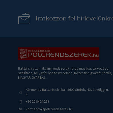
Iratkozzon fel hírlevelünkr
Raktári, irattári állványrendszerek forgalmazása, tervezése,
szállítása, helyszíni összeszerelése. Közvetlen gyártói háttér,
MAGYAR GYÁRTÁS ...
Körmendy Raktártechnika - 8600 Siófok, Hűvösvölgyi u.
2
+36 20 9424 278
kormendy@polcrendszerek.hu