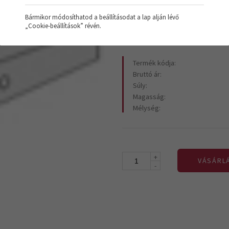
7.810 Ft
+Áfa
Bármikor módosíthatod a beállításodat a lap alján lévő
„Cookie-beállítások” révén.
Termék kódja:
Bruttó ár:
Súly:
Magasság:
Mélység:
+
VÁSÁRL
-