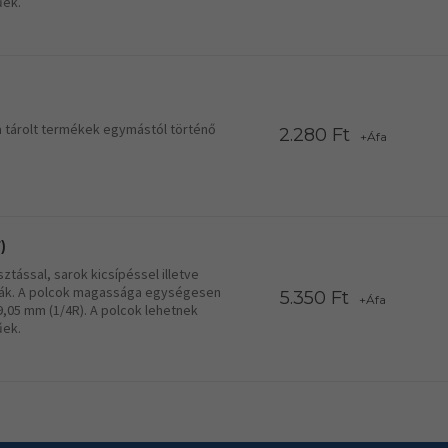
űek.
a tárolt termékek egymástól történő
2.280 Ft
+Áfa
)
tással, sarok kicsípéssel illetve
lcák. A polcok magassága egységesen
5.350 Ft
+Áfa
19,05 mm (1/4R). A polcok lehetnek
űek.