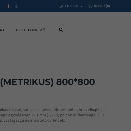
KOSÁR
(0)
FIÓKOM
AT
POLC TERVEZŐ
(METRIKUS) 800*800
kasztással, sarok kicsípéssel illetve többszörös elhajtással
sága egységesen 38,1 mm (1/2 R), polcok állíthatósága 19,05
l vastagságú és erősített kivitelűek.