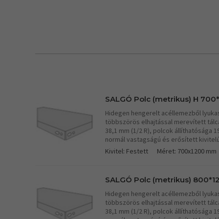
SALGÓ Polc (metrikus) H 700*
Hidegen hengerelt acéllemezből lyukasz
többszörös elhajtással merevített tá
38,1 mm (1/2 R), polcok állíthatósága 
normál vastagságú és erősített kivitel
Kivitel: Festett
Méret: 700x1200 mm
SALGÓ Polc (metrikus) 800*12
Hidegen hengerelt acéllemezből lyukasz
többszörös elhajtással merevített tá
38,1 mm (1/2 R), polcok állíthatósága 