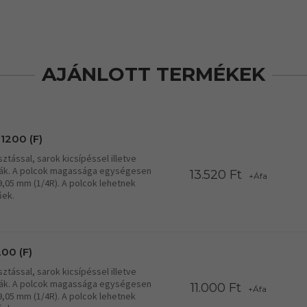
AJÁNLOTT TERMÉKEK
1200 (F)
tással, sarok kicsípéssel illetve
lcák. A polcok magassága egységesen
13.520 Ft
+Áfa
19,05 mm (1/4R). A polcok lehetnek
űek.
00 (F)
tással, sarok kicsípéssel illetve
lcák. A polcok magassága egységesen
11.000 Ft
+Áfa
19,05 mm (1/4R). A polcok lehetnek