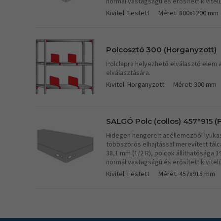
normál vastagságú és erősített kivitel
Kivitel: Festett
Méret: 800x1200 mm
Polcosztó 300 (Horganyzott)
Polclapra helyezhető elválasztó elem 
elválasztására.
Kivitel: Horganyzott
Méret: 300 mm
SALGÓ Polc (collos) 457*915 (F
Hidegen hengerelt acéllemezből lyukasz
többszörös elhajtással merevített tá
38,1 mm (1/2 R), polcok állíthatósága 
normál vastagságú és erősített kivitel
Kivitel: Festett
Méret: 457x915 mm