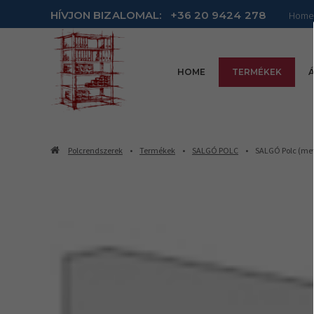
HÍVJON BIZALOMAL:
+36 20 9424 278
Home
HOME
TERMÉKEK
Á
Polcrendszerek
Termékek
SALGÓ POLC
SALGÓ Polc (met