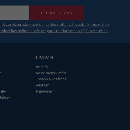
FELIRATKOZÁS
dszerek.hu adatkezelési tájékoztatóját, továbbá kifejezetten
boldal használata során megadott adataimat a Tájékoztatóban
FIÓKOM
Belépés
t
Kosár megtekintése
Tovább a kosárhoz
Adataim
telek
Rendeléseim
tételek