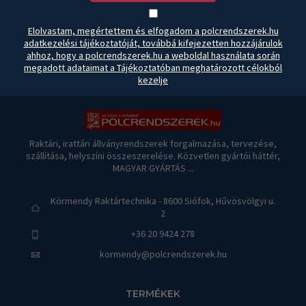
Elolvastam, megértettem és elfogadom a polcrendszerek.hu
adatkezelési tájékoztatóját, továbbá kifejezetten hozzájárulok
ahhoz, hogy a polcrendszerek.hu a weboldal használata során
megadott adataimat a Tájékoztatóban meghatározott célokból
kezelje
Raktári, irattári állványrendszerek forgalmazása, tervezése,
szállítása, helyszíni összeszerelése. Közvetlen gyártói háttér,
MAGYAR GYÁRTÁS ...
Körmendy Raktártechnika - 8600 Siófok, Hűvösvölgyi u.
2
+36 20 9424 278
kormendy@polcrendszerek.hu
TERMÉKEK