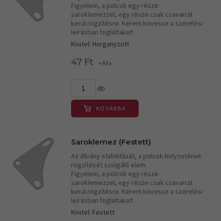
Figyelem, a polcok egy része
saroklemezzel, egy része csak csavarral
kerül rögzítésre. Kérem kövesse a szerelési
leírásban foglaltakat!
Kivitel: Horganyzott
47 Ft
+Áfa
db
KOSÁRBA
Saroklemez (Festett)
Az állvány stabilitását, a polcok helyzetének
rögzítését szolgáló elem.
Figyelem, a polcok egy része
saroklemezzel, egy része csak csavarral
kerül rögzítésre. Kérem kövesse a szerelési
leírásban foglaltakat!
Kivitel: Festett