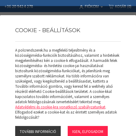
+36 20 9424 278
KOSÁR
(0)
FIÓKOM
COOKIE - BEÁLLÍTÁSOK
A polcrendszerek.hu a megfelelő teljesítmény és a
Polcrendszerek
Termékek
SALGÓ POLC
közösségimédia-funkciók biztosításához, valamint a hirdetések
SALGÓ Polc (collos) H 762*991 (H)
megjelenítéséhez kéri a cookie-k elfogadását. A harmadik felek
közösségimédia- és hirdetési cookie-jai használatával
biztosítunk közösségimédia-funkciókat, és jelenítünk meg
személyre szabott reklámokat. Ha több információra van
szükséged, vagy kiegészítenéd a beállításaidat, kattints a
További információ gombra, vagy keresd fel a webhely alsó
részéről elérhető Cookie-beállítások területet. A cookie-kkal
kapcsolatos további információért, valamint a személyes
adatok feldolgozásának ismertetéséért tekintsd meg
Adatvédelmi és cookie-kra vonatkozó szabályzatunkat
.
Elfogadod ezeket a cookie-kat és az érintett személyes adatok
feldolgozását?
TOVÁBBI INFORMÁCIÓ
IGEN, ELFOGADOM