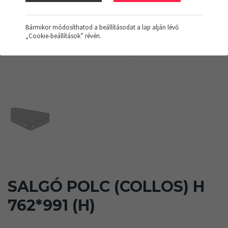
Bármikor módosíthatod a beállításodat a lap alján lévő
„Cookie-beállítások” révén.
SALGÓ POLC (COLLOS) H
762*991 (H)