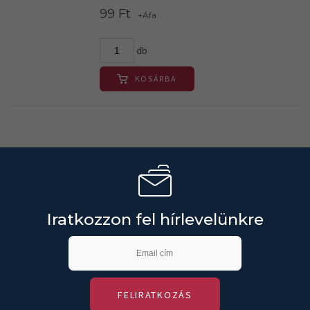
99 Ft
+Áfa
db
KOSÁRBA
Iratkozzon fel hírlevelünkre
FELIRATKOZÁS