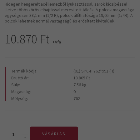
Hidegen hengerelt acéllemezből lyukasztással, sarok kicsípéssel
illetve többszörös elhajtással merevített tálcák. A polcok magassága
egységesen 38,1 mm (1/2 R), polcok állíthatósága 19,05 mm (1/4R). A
polcok lehetnek normál vastagságú és erősített kivitelűek.
10.870 Ft
+Áfa
Termék kódja:
(01) SPC-H 762*991 (H)
Bruttó ár:
13.805 Ft
Súly:
7.56 kg
Magasság:
0
Mélység:
762
+
VÁSÁRLÁS
-