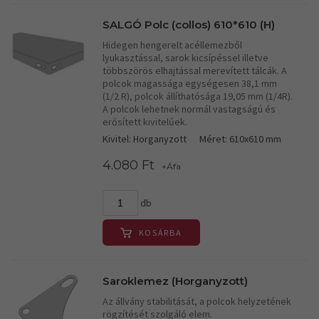
SALGÓ Polc (collos) 610*610 (H)
Hidegen hengerelt acéllemezből
lyukasztással, sarok kicsípéssel illetve
többszörös elhajtással merevített tálcák. A
polcok magassága egységesen 38,1 mm
(1/2 R), polcok állíthatósága 19,05 mm (1/4R).
A polcok lehetnek normál vastagságú és
erősített kivitelűek.
Kivitel: Horganyzott
Méret: 610x610 mm
4.080 Ft
+Áfa
db
KOSÁRBA
Saroklemez (Horganyzott)
Az állvány stabilitását, a polcok helyzetének
rögzítését szolgáló elem.