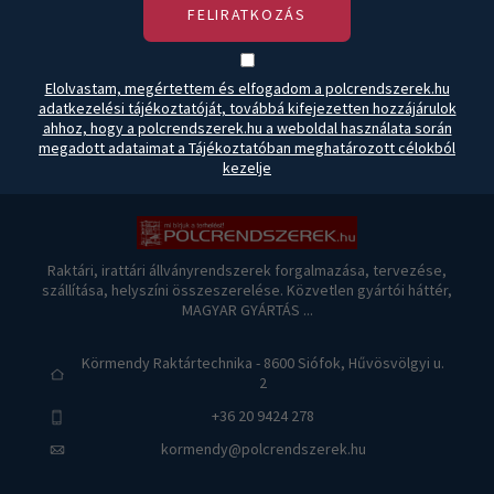
FELIRATKOZÁS
Elolvastam, megértettem és elfogadom a polcrendszerek.hu
adatkezelési tájékoztatóját, továbbá kifejezetten hozzájárulok
ahhoz, hogy a polcrendszerek.hu a weboldal használata során
megadott adataimat a Tájékoztatóban meghatározott célokból
kezelje
Raktári, irattári állványrendszerek forgalmazása, tervezése,
szállítása, helyszíni összeszerelése. Közvetlen gyártói háttér,
MAGYAR GYÁRTÁS ...
Körmendy Raktártechnika - 8600 Siófok, Hűvösvölgyi u.
2
+36 20 9424 278
kormendy@polcrendszerek.hu