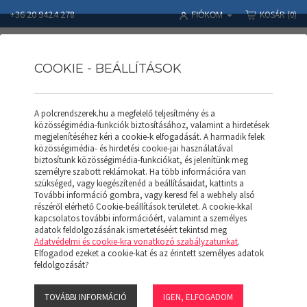
+36 20 9424 278
KOSÁR
(0)
FIÓKOM
COOKIE - BEÁLLÍTÁSOK
A polcrendszerek.hu a megfelelő teljesítmény és a
Polcrendszerek
Termékek
SALGÓ POLC
közösségimédia-funkciók biztosításához, valamint a hirdetések
SALGÓ Polc (collos) H 457*1219 (F)
megjelenítéséhez kéri a cookie-k elfogadását. A harmadik felek
közösségimédia- és hirdetési cookie-jai használatával
biztosítunk közösségimédia-funkciókat, és jelenítünk meg
személyre szabott reklámokat. Ha több információra van
szükséged, vagy kiegészítenéd a beállításaidat, kattints a
További információ gombra, vagy keresd fel a webhely alsó
részéről elérhető Cookie-beállítások területet. A cookie-kkal
kapcsolatos további információért, valamint a személyes
adatok feldolgozásának ismertetéséért tekintsd meg
Adatvédelmi és cookie-kra vonatkozó szabályzatunkat
.
Elfogadod ezeket a cookie-kat és az érintett személyes adatok
feldolgozását?
TOVÁBBI INFORMÁCIÓ
IGEN, ELFOGADOM