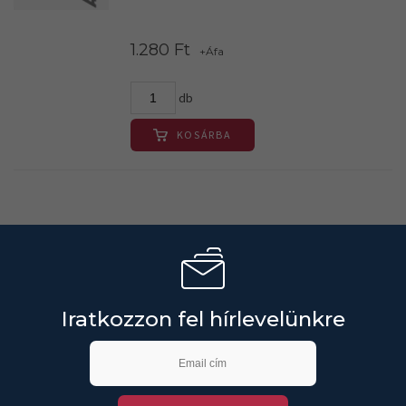
1.280 Ft
+Áfa
db
KOSÁRBA
Iratkozzon fel hírlevelünkre