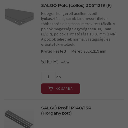
SALGÓ Polc (collos) 305*1219 (F)
Hidegen hengerelt acéllemezből
lyukasztással, sarok kicsípéssel illetve
többszörös elhajtással merevített tálcák. A
polcok magassága egységesen 38,1 mm
(1/2 R), polcok állíthatósága 19,05 mm (1/4R).
A polcok lehetnek normál vastagságú és
erősített kivitelűek.
Kivitel: Festett
Méret: 305x1219 mm
5.110 Ft
+Áfa
db
KOSÁRBA
SALGÓ Profil P140/13R
(Horganyzott)