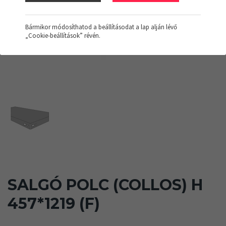
Bármikor módosíthatod a beállításodat a lap alján lévő
„Cookie-beállítások” révén.
SALGÓ POLC (COLLOS) H
457*1219 (F)