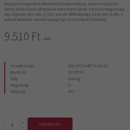
Hidegen hengerelt acéllemezből lyukasztással, sarok kicsípéssel
illetve többszörös elhajtással merevített tálcák. A polcok magassága
egységesen 38,1 mm (1/2 R), polcok állíthatósága 19,05 mm (1/4R). A
polcok lehetnek normál vastagságú és erősített kivitelűek.
9.510 Ft
+Áfa
Termék kódja:
(01) SPC-H 457*1219 (F)
Bruttó ár:
12.078 Ft
Súly:
6.04 kg
Magasság:
0
Mélység:
457
+
VÁSÁRLÁS
-