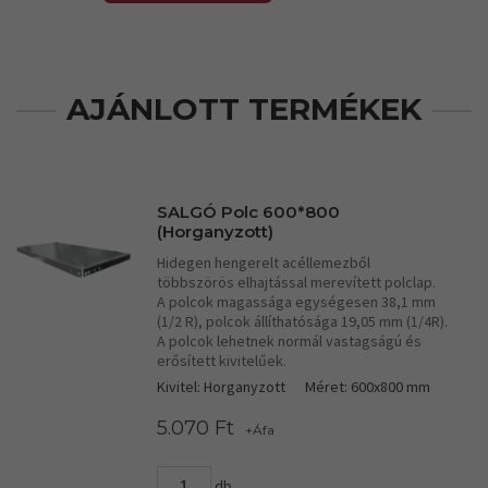
AJÁNLOTT TERMÉKEK
SALGÓ Polc 600*800
(Horganyzott)
Hidegen hengerelt acéllemezből
többszörös elhajtással merevített polclap.
A polcok magassága egységesen 38,1 mm
(1/2 R), polcok állíthatósága 19,05 mm (1/4R).
A polcok lehetnek normál vastagságú és
erősített kivitelűek.
Kivitel: Horganyzott
Méret: 600x800 mm
5.070 Ft
+Áfa
db