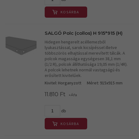
KOSÁRBA
SALGÓ Polc (collos) H 915*915 (H)
Hidegen hengerelt acéllemezből
lyukasztással, sarok kicsípéssel illetve
többszörös elhajtással merevített tálcák. A
polcok magassága egységesen 38,1 mm
(1/2 R), polcok állíthatósága 19,05 mm (1/4R).
A polcok lehetnek normál vastagságú és
erősített kivitelűek.
Kivitel: Horganyzott
Méret: 915x915 mm
11.810 Ft
+Áfa
db
KOSÁRBA