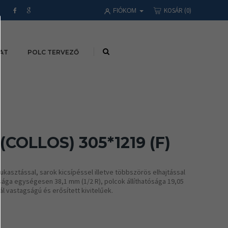
KOSÁR
(0)
FIÓKOM
AT
POLC TERVEZŐ
COLLOS) 305*1219 (F)
kasztással, sarok kicsípéssel illetve többszörös elhajtással
sága egységesen 38,1 mm (1/2 R), polcok állíthatósága 19,05
l vastagságú és erősített kivitelűek.