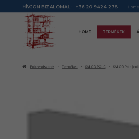
HÍVJON BIZALOMAL:
+36 20 9424 278
Home
HOME
TERMÉKEK
Á
Polcrendszerek
Termékek
SALGÓ POLC
SALGÓ Polc (coll