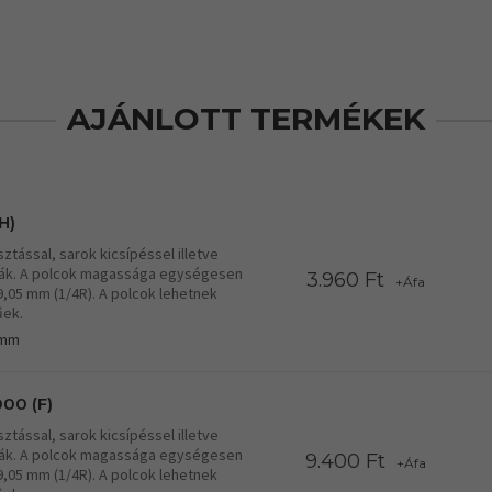
AJÁNLOTT TERMÉKEK
H)
tással, sarok kicsípéssel illetve
lcák. A polcok magassága egységesen
3.960 Ft
+Áfa
19,05 mm (1/4R). A polcok lehetnek
űek.
 mm
00 (F)
tással, sarok kicsípéssel illetve
lcák. A polcok magassága egységesen
9.400 Ft
+Áfa
19,05 mm (1/4R). A polcok lehetnek