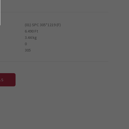
(01) SPC 305*1219 (F)
6.490 Ft
3.44 kg
0
305
ÁS