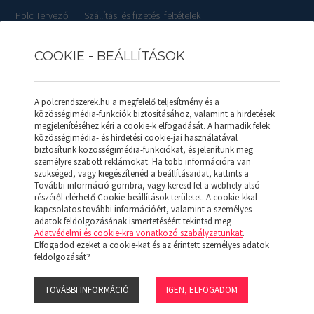
Polc Tervező
Szállítási és fizetési feltételek
COOKIE - BEÁLLÍTÁSOK
RLISTÁK
REFERENCIÁK
SZOLGÁLTATÁSOK
KAPCSOL
A polcrendszerek.hu a megfelelő teljesítmény és a
közösségimédia-funkciók biztosításához, valamint a hirdetések
megjelenítéséhez kéri a cookie-k elfogadását. A harmadik felek
közösségimédia- és hirdetési cookie-jai használatával
biztosítunk közösségimédia-funkciókat, és jelenítünk meg
os) 305*1219 (F)
személyre szabott reklámokat. Ha több információra van
szükséged, vagy kiegészítenéd a beállításaidat, kattints a
További információ gombra, vagy keresd fel a webhely alsó
SALGÓ POLC (
részéről elérhető Cookie-beállítások területet. A cookie-kkal
kapcsolatos további információért, valamint a személyes
adatok feldolgozásának ismertetéséért tekintsd meg
Adatvédelmi és cookie-kra vonatkozó szabályzatunkat
.
Hidegen hengerelt acéllemezből lyu
Elfogadod ezeket a cookie-kat és az érintett személyes adatok
merevített tálcák. A polcok magas
feldolgozását?
mm (1/4R). A polcok lehetnek normá
TOVÁBBI INFORMÁCIÓ
IGEN, ELFOGADOM
5.110 Ft
+Áfa