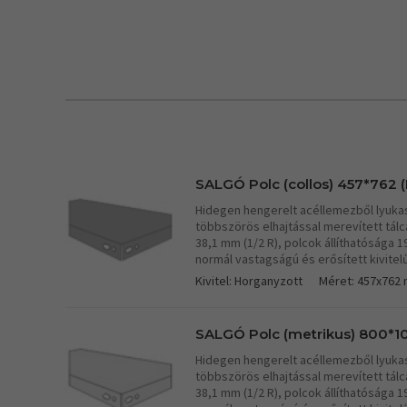
SALGÓ Polc (collos) 457*762 (
Hidegen hengerelt acéllemezből lyukasz
többszörös elhajtással merevített tá
38,1 mm (1/2 R), polcok állíthatósága 
normál vastagságú és erősített kivitel
Kivitel: Horganyzott
Méret: 457x762
SALGÓ Polc (metrikus) 800*10
Hidegen hengerelt acéllemezből lyukasz
többszörös elhajtással merevített tá
38,1 mm (1/2 R), polcok állíthatósága 