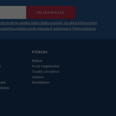
FELIRATKOZÁS
dszerek.hu adatkezelési tájékoztatóját, továbbá kifejezetten
boldal használata során megadott adataimat a Tájékoztatóban
FIÓKOM
Belépés
t
Kosár megtekintése
Tovább a kosárhoz
Adataim
telek
Rendeléseim
tételek