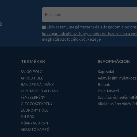
e
Elolvastam, megértettem és elfogadom a polcren
hozzájárulok ahhoz, hogy a polcrendszerek.hu a we
meghatározott célokból kezelje
TERMÉKEK
INFORMÁCIÓK
SALGÓ POLC
Kapcsolat
APROD POLC
Adatvédelmi nyilatkoza
RAKLAPOS ÁLLVÁNY
Rólunk
GUMITÁROLÓ ÁLLVÁNY
Polc Tervező
FÉMSZEKRÉNY
Szállítási és fizetési felté
ÖLTÖZŐSZEKRÉNY
Általános Szerződési Fel
ECONOMY POLC
MH-BOX
MŰANYAG ÁRSÍN
AKASZTÓ KAMPÓ