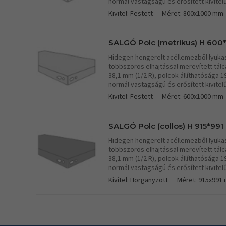
normál vastagságú és erősített kivitel
Kivitel: Festett
Méret: 800x1000 mm
SALGÓ Polc (metrikus) H 600*
Hidegen hengerelt acéllemezből lyukasz
többszörös elhajtással merevített tá
38,1 mm (1/2 R), polcok állíthatósága 
normál vastagságú és erősített kivitel
Kivitel: Festett
Méret: 600x1000 mm
SALGÓ Polc (collos) H 915*991 
Hidegen hengerelt acéllemezből lyukasz
többszörös elhajtással merevített tá
38,1 mm (1/2 R), polcok állíthatósága 
normál vastagságú és erősített kivitel
Kivitel: Horganyzott
Méret: 915x991