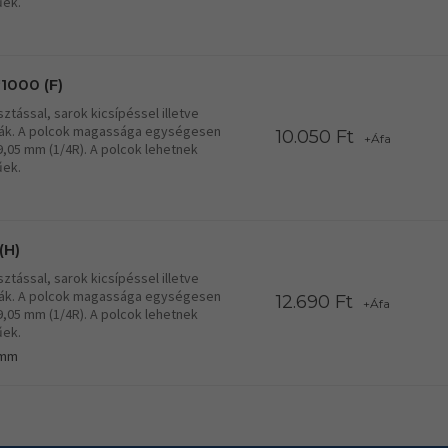
űek.
1000 (F)
tással, sarok kicsípéssel illetve
lcák. A polcok magassága egységesen
10.050 Ft
+Áfa
19,05 mm (1/4R). A polcok lehetnek
űek.
(H)
tással, sarok kicsípéssel illetve
lcák. A polcok magassága egységesen
12.690 Ft
+Áfa
19,05 mm (1/4R). A polcok lehetnek
űek.
 mm