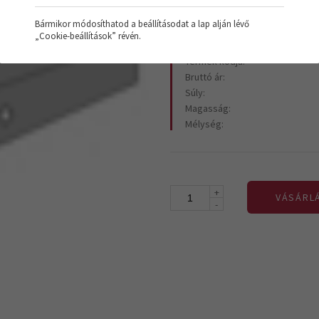
Bármikor módosíthatod a beállításodat a lap alján lévő
„Cookie-beállítások” révén.
Termék kódja:
Bruttó ár:
Súly:
Magasság:
Mélység:
+
VÁSÁRL
-