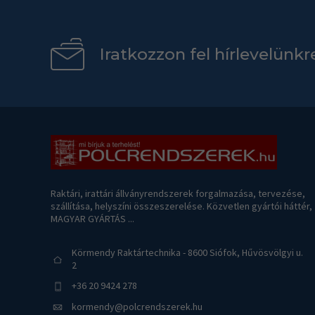
Iratkozzon fel hírlevelünkr
Raktári, irattári állványrendszerek forgalmazása, tervezése,
szállítása, helyszíni összeszerelése. Közvetlen gyártói háttér,
MAGYAR GYÁRTÁS ...
Körmendy Raktártechnika - 8600 Siófok, Hűvösvölgyi u.
2
+36 20 9424 278
kormendy@polcrendszerek.hu