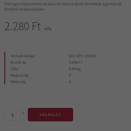
Polclapra helyezhető elválasztó elem a tárolt termékek egymástól
történő elválasztására.
2.280 Ft
+Áfa
Termék kódja:
(01) SPO 300 (H)
Bruttó ár:
2.896 Ft
Súly:
0.84 kg
Magasság:
0
Mélység:
0
+
VÁSÁRLÁS
-