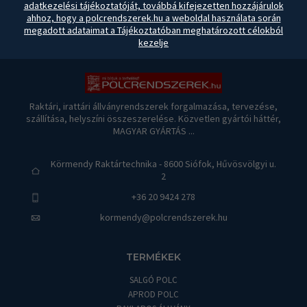
adatkezelési tájékoztatóját, továbbá kifejezetten hozzájárulok
ahhoz, hogy a polcrendszerek.hu a weboldal használata során
megadott adataimat a Tájékoztatóban meghatározott célokból
kezelje
Raktári, irattári állványrendszerek forgalmazása, tervezése,
szállítása, helyszíni összeszerelése. Közvetlen gyártói háttér,
MAGYAR GYÁRTÁS ...
Körmendy Raktártechnika - 8600 Siófok, Hűvösvölgyi u.
2
+36 20 9424 278
kormendy@polcrendszerek.hu
TERMÉKEK
SALGÓ POLC
APROD POLC