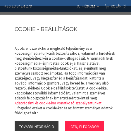
+36 20 9424 278
KOSÁR
(0)
FIÓKOM
COOKIE - BEÁLLÍTÁSOK
A polcrendszerek.hu a megfelelő teljesítmény és a
Polcrendszerek
Termékek
SALGÓ POLC
közösségimédia-funkciók biztosításához, valamint a hirdetések
Polcosztó 300 (Horganyzott)
megjelenítéséhez kéri a cookie-k elfogadását. A harmadik felek
közösségimédia- és hirdetési cookie-jai használatával
biztosítunk közösségimédia-funkciókat, és jelenítünk meg
személyre szabott reklámokat. Ha több információra van
szükséged, vagy kiegészítenéd a beállításaidat, kattints a
További információ gombra, vagy keresd fel a webhely alsó
részéről elérhető Cookie-beállítások területet. A cookie-kkal
kapcsolatos további információért, valamint a személyes
adatok feldolgozásának ismertetéséért tekintsd meg
Adatvédelmi és cookie-kra vonatkozó szabályzatunkat
.
Elfogadod ezeket a cookie-kat és az érintett személyes adatok
feldolgozását?
TOVÁBBI INFORMÁCIÓ
IGEN, ELFOGADOM