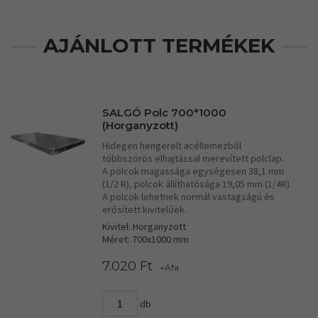
AJÁNLOTT TERMÉKEK
SALGÓ Polc 700*1000
(Horganyzott)
Hidegen hengerelt acéllemezből
többszörös elhajtással merevített polclap.
A polcok magassága egységesen 38,1 mm
(1/2 R), polcok állíthatósága 19,05 mm (1/4R).
A polcok lehetnek normál vastagságú és
erősített kivitelűek.
Kivitel: Horganyzott
Méret: 700x1000 mm
7.020 Ft
+Áfa
db