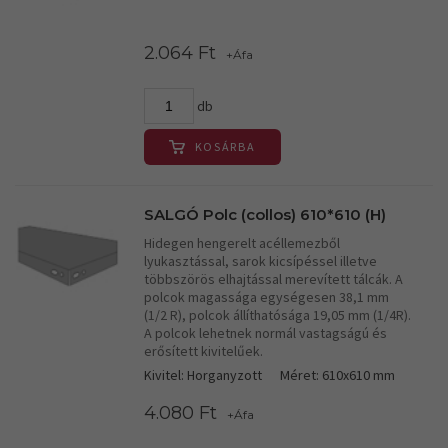
2.064 Ft
+Áfa
db
KOSÁRBA
SALGÓ Polc (collos) 610*610 (H)
Hidegen hengerelt acéllemezből
lyukasztással, sarok kicsípéssel illetve
többszörös elhajtással merevített tálcák. A
polcok magassága egységesen 38,1 mm
(1/2 R), polcok állíthatósága 19,05 mm (1/4R).
A polcok lehetnek normál vastagságú és
erősített kivitelűek.
Kivitel: Horganyzott
Méret: 610x610 mm
4.080 Ft
+Áfa