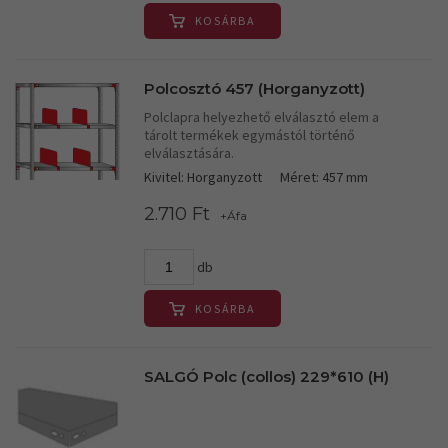
KOSÁRBA
Polcosztó 457 (Horganyzott)
Polclapra helyezhető elválasztó elem a
tárolt termékek egymástól történő
elválasztására.
Kivitel: Horganyzott
Méret: 457 mm
2.710 Ft
+Áfa
db
KOSÁRBA
SALGÓ Polc (collos) 229*610 (H)