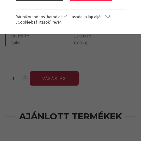
Bármikor módosíthatod a beállításodat a lap alján lévő
„Cookie-beállítások” révén.
Termék kódja:
(07) Nat. Faforg.lap
Bruttó ár:
13.900 Ft
Súly:
0.00 kg
+
VÁSÁRLÁS
-
AJÁNLOTT TERMÉKEK