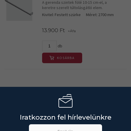
A gerenda szintek fölé 10-15 cm-el, a
keretre szerelt túltolásgátló elem.
Kivitel: Festett szürke
Méret: 2700 mm
13.900 Ft
+Áfa
db
KOSÁRBA
Iratkozzon fel hírlevelünkre