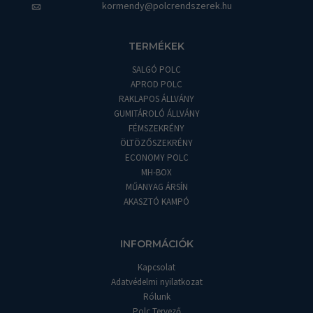
kormendy@polcrendszerek.hu
TERMÉKEK
SALGÓ POLC
APROD POLC
RAKLAPOS ÁLLVÁNY
GUMITÁROLÓ ÁLLVÁNY
FÉMSZEKRÉNY
ÖLTÖZŐSZEKRÉNY
ECONOMY POLC
MH-BOX
MŰANYAG ÁRSÍN
AKASZTÓ KAMPÓ
INFORMÁCIÓK
Kapcsolat
Adatvédelmi nyilatkozat
Rólunk
Polc Tervező