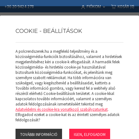
+36 20 9424 278
KOSÁR
(0)
FIÓKOM
COOKIE - BEÁLLÍTÁSOK
A polcrendszerek.hu a megfelelő teljesítmény és a
Polcrendszerek
Termékek
RAKLAPOS ÁLLVÁNY
Nat. Faforgács lap
közösségimédia-funkciók biztosításához, valamint a hirdetések
megjelenítéséhez kéri a cookie-k elfogadását. A harmadik felek
közösségimédia- és hirdetési cookie-jai használatával
biztosítunk közösségimédia-funkciókat, és jelenítünk meg
személyre szabott reklámokat. Ha több információra van
szükséged, vagy kiegészítenéd a beállításaidat, kattints a
További információ gombra, vagy keresd fel a webhely alsó
részéről elérhető Cookie-beállítások területet. A cookie-kkal
kapcsolatos további információért, valamint a személyes
adatok feldolgozásának ismertetéséért tekintsd meg
Adatvédelmi és cookie-kra vonatkozó szabályzatunkat
.
Elfogadod ezeket a cookie-kat és az érintett személyes adatok
NAT. FAFORGÁCS LAP
feldolgozását?
13.900 Ft
TOVÁBBI INFORMÁCIÓ
IGEN, ELFOGADOM
+Áfa