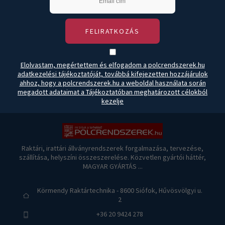
FELIRATKOZÁS
Elolvastam, megértettem és elfogadom a polcrendszerek.hu
adatkezelési tájékoztatóját, továbbá kifejezetten hozzájárulok
ahhoz, hogy a polcrendszerek.hu a weboldal használata során
megadott adataimat a Tájékoztatóban meghatározott célokból
kezelje
Raktári, irattári állványrendszerek forgalmazása, tervezése,
szállítása, helyszíni összeszerelése. Közvetlen gyártói háttér,
MAGYAR GYÁRTÁS ...
Körmendy Raktártechnika - 8600 Siófok, Hűvösvölgyi u.
2
+36 20 9424 278