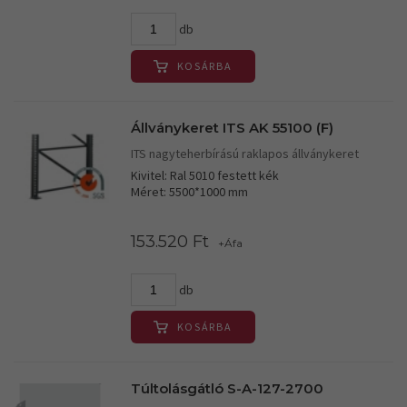
db
KOSÁRBA
Állványkeret ITS AK 55100 (F)
ITS nagyteherbírású raklapos állványkeret
Kivitel: Ral 5010 festett kék
Méret: 5500*1000 mm
153.520 Ft
+Áfa
db
KOSÁRBA
Túltolásgátló S-A-127-2700