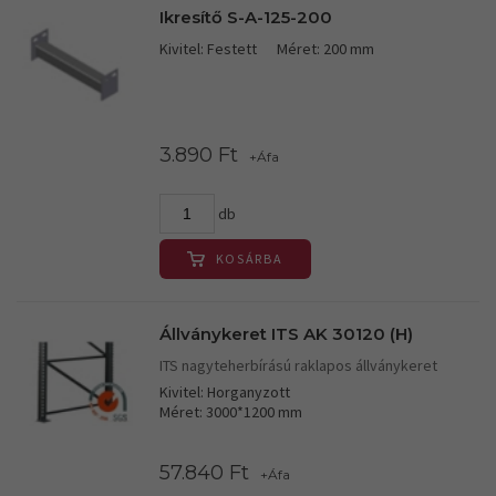
Ikresítő S-A-125-200
Kivitel: Festett
Méret: 200 mm
3.890 Ft
+Áfa
db
KOSÁRBA
Állványkeret ITS AK 30120 (H)
ITS nagyteherbírású raklapos állványkeret
Kivitel: Horganyzott
Méret: 3000*1200 mm
57.840 Ft
+Áfa