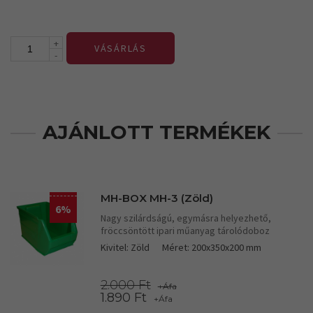
+
VÁSÁRLÁS
-
AJÁNLOTT TERMÉKEK
MH-BOX MH-3 (Zöld)
6%
Nagy szilárdságú, egymásra helyezhető,
fröccsöntött ipari műanyag tárolódoboz
Kivitel: Zöld
Méret: 200x350x200 mm
2.000 Ft
+Áfa
1.890 Ft
+Áfa