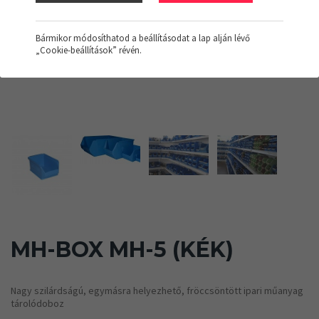
Bármikor módosíthatod a beállításodat a lap alján lévő
„Cookie-beállítások” révén.
MH-BOX MH-5 (KÉK)
Nagy szilárdságú, egymásra helyezhető, fröccsöntött ipari műanyag
tárolódoboz