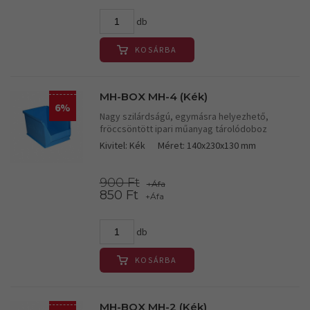
db
KOSÁRBA
MH-BOX MH-4 (Kék)
6%
Nagy szilárdságú, egymásra helyezhető,
fröccsöntött ipari műanyag tárolódoboz
Kivitel: Kék
Méret: 140x230x130 mm
900 Ft
+Áfa
850 Ft
+Áfa
db
KOSÁRBA
MH-BOX MH-2 (Kék)