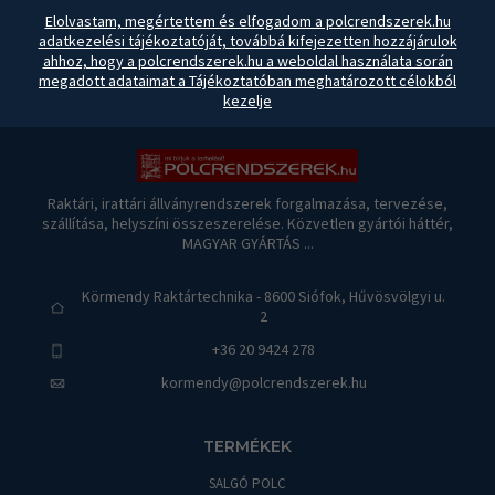
Elolvastam, megértettem és elfogadom a polcrendszerek.hu
adatkezelési tájékoztatóját, továbbá kifejezetten hozzájárulok
ahhoz, hogy a polcrendszerek.hu a weboldal használata során
megadott adataimat a Tájékoztatóban meghatározott célokból
kezelje
Raktári, irattári állványrendszerek forgalmazása, tervezése,
szállítása, helyszíni összeszerelése. Közvetlen gyártói háttér,
MAGYAR GYÁRTÁS ...
Körmendy Raktártechnika - 8600 Siófok, Hűvösvölgyi u.
2
+36 20 9424 278
kormendy@polcrendszerek.hu
TERMÉKEK
SALGÓ POLC