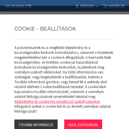
+36 20 9424 278
KOSÁR
(0)
FIÓKOM
COOKIE - BEÁLLÍTÁSOK
A polcrendszerek.hu a megfelelő teljesítmény és a
Polcrendszerek
Termékek
MH-BOX
MH-BOX MH-5 (Kék)
közösségimédia-funkciók biztosításához, valamint a hirdetések
megjelenítéséhez kéri a cookie-k elfogadását. A harmadik felek
közösségimédia- és hirdetési cookie-jai használatával
biztosítunk közösségimédia-funkciókat, és jelenítünk meg
személyre szabott reklámokat. Ha több információra van
szükséged, vagy kiegészítenéd a beállításaidat, kattints a
További információ gombra, vagy keresd fel a webhely alsó
részéről elérhető Cookie-beállítások területet. A cookie-kkal
kapcsolatos további információért, valamint a személyes
adatok feldolgozásának ismertetéséért tekintsd meg
Adatvédelmi és cookie-kra vonatkozó szabályzatunkat
.
Elfogadod ezeket a cookie-kat és az érintett személyes adatok
feldolgozását?
TOVÁBBI INFORMÁCIÓ
IGEN, ELFOGADOM