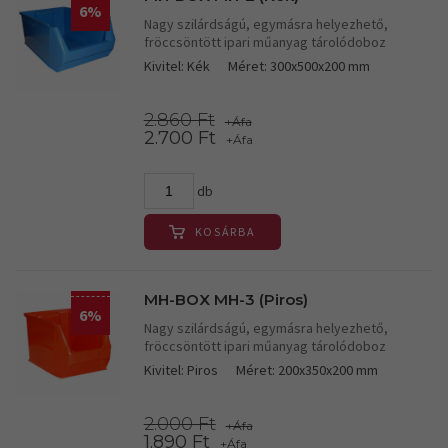
6%
Nagy szilárdságú, egymásra helyezhető,
fröccsöntött ipari műanyag tárolódoboz
Kivitel: Kék
Méret: 300x500x200 mm
2.860 Ft
+Áfa
2.700 Ft
+Áfa
db
KOSÁRBA
MH-BOX MH-3 (Piros)
6%
Nagy szilárdságú, egymásra helyezhető,
fröccsöntött ipari műanyag tárolódoboz
Kivitel: Piros
Méret: 200x350x200 mm
2.000 Ft
+Áfa
1.890 Ft
+Áfa