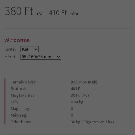
380 Ft
410 Ft
+Áfa
+Áfa
VÁLTOZATOK:
Kivitel:
Méret:
Termék kódja:
(05) MH-5 (Kék)
Bruttó ár:
483 Ft
Megtakarítás:
30 Ft (7%)
Súly:
0.94 kg
Magasság:
0
Mélység:
0
Teherbírás:
30 kg (Függesztve 3 kg)