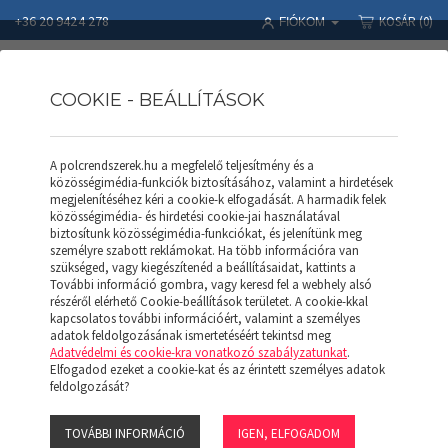
+36 20 9424 278
KOSÁR
(0)
FIÓKOM
COOKIE - BEÁLLÍTÁSOK
A polcrendszerek.hu a megfelelő teljesítmény és a
Polcrendszerek
Termékek
SALGÓ POLC
Kidőlésgátló 610 (F)
közösségimédia-funkciók biztosításához, valamint a hirdetések
megjelenítéséhez kéri a cookie-k elfogadását. A harmadik felek
közösségimédia- és hirdetési cookie-jai használatával
biztosítunk közösségimédia-funkciókat, és jelenítünk meg
személyre szabott reklámokat. Ha több információra van
szükséged, vagy kiegészítenéd a beállításaidat, kattints a
További információ gombra, vagy keresd fel a webhely alsó
részéről elérhető Cookie-beállítások területet. A cookie-kkal
kapcsolatos további információért, valamint a személyes
adatok feldolgozásának ismertetéséért tekintsd meg
Adatvédelmi és cookie-kra vonatkozó szabályzatunkat
.
Elfogadod ezeket a cookie-kat és az érintett személyes adatok
feldolgozását?
TOVÁBBI INFORMÁCIÓ
IGEN, ELFOGADOM