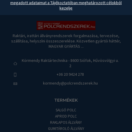
megadott adataimat a Tájékoztatóban meghatározott célokból
kezelje
Raktári, irattári állványrendszerek forgalmazása, tervezése,
szállítása, helyszíni összeszerelése. Közvetlen gyártói háttér,
MAGYAR GYÁRTÁS ...
Körmendy Raktártechnika - 8600 Siófok, Hűvösvölgyi u.
2
+36 20 9424 278
kormendy@polcrendszerek.hu
TERMÉKEK
SALGÓ POLC
APROD POLC
RAKLAPOS ÁLLVÁNY
GUMITÁROLÓ ÁLLVÁNY