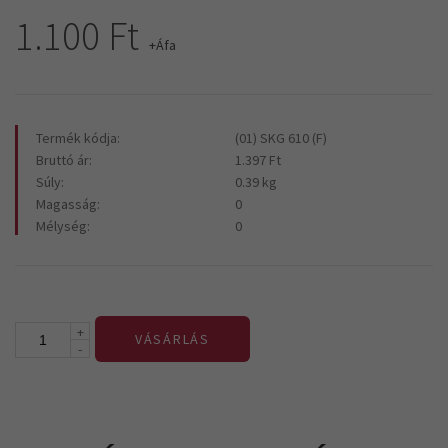
1.100 Ft
+Áfa
Termék kódja:
(01) SKG 610 (F)
Bruttó ár:
1.397 Ft
Súly:
0.39 kg
Magasság:
0
Mélység:
0
+
VÁSÁRLÁS
-