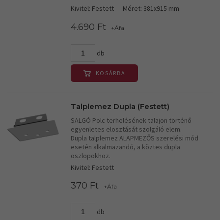
Kivitel: Festett
Méret: 381x915 mm
4.690 Ft
+Áfa
db
KOSÁRBA
Talplemez Dupla (Festett)
SALGÓ Polc terhelésének talajon történő
egyenletes elosztását szolgáló elem.
Dupla talplemez ALAPMEZŐS szerelési mód
esetén alkalmazandó, a köztes dupla
oszlopokhoz.
Kivitel: Festett
370 Ft
+Áfa
db