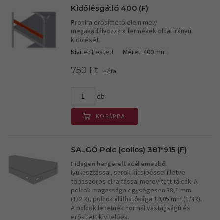
Kidőlésgátló 400 (F)
Profilra erősíthető elem mely
megakadályozza a termékek oldal irányú
kidölését.
Kivitel: Festett
Méret: 400 mm
750 Ft
+Áfa
db
KOSÁRBA
SALGÓ Polc (collos) 381*915 (F)
Hidegen hengerelt acéllemezből
lyukasztással, sarok kicsípéssel illetve
többszörös elhajtással merevített tálcák. A
polcok magassága egységesen 38,1 mm
(1/2 R), polcok állíthatósága 19,05 mm (1/4R).
A polcok lehetnek normál vastagságú és
erősített kivitelűek.