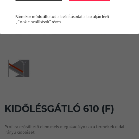
Bármikor módosíthatod a beállításodat a lap alján lévő
„Cookie-beállítások” révén.
KIDŐLÉSGÁTLÓ 610 (F)
Profilra erősíthető elem mely megakadályozza a termékek oldal
irányú kidölését.