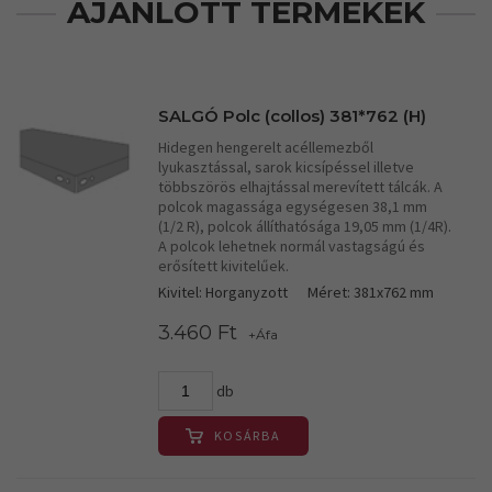
AJÁNLOTT TERMÉKEK
SALGÓ Polc (collos) 381*762 (H)
Hidegen hengerelt acéllemezből
lyukasztással, sarok kicsípéssel illetve
többszörös elhajtással merevített tálcák. A
polcok magassága egységesen 38,1 mm
(1/2 R), polcok állíthatósága 19,05 mm (1/4R).
A polcok lehetnek normál vastagságú és
erősített kivitelűek.
Kivitel: Horganyzott
Méret: 381x762 mm
3.460 Ft
+Áfa
db
KOSÁRBA