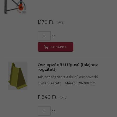
1.170 Ft
+Áfa
db
KOSÁRBA
Oszlopvédő U típusú (talajhoz
rögzített)
Talajhoz rögzített U típusú oszlopvédő
Kivitel: Festett
Méret: 120x400 mm
11.840 Ft
+Áfa
db