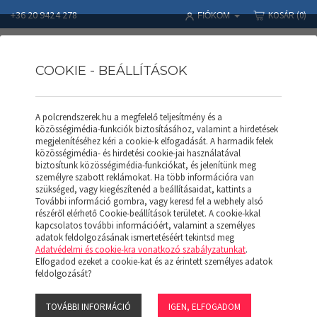
+36 20 9424 278
KOSÁR
(0)
FIÓKOM
COOKIE - BEÁLLÍTÁSOK
A polcrendszerek.hu a megfelelő teljesítmény és a
Polcrendszerek
Termékek
RAKLAPOS ÁLLVÁNY
közösségimédia-funkciók biztosításához, valamint a hirdetések
Keretvédő STG-30200
megjelenítéséhez kéri a cookie-k elfogadását. A harmadik felek
közösségimédia- és hirdetési cookie-jai használatával
biztosítunk közösségimédia-funkciókat, és jelenítünk meg
személyre szabott reklámokat. Ha több információra van
szükséged, vagy kiegészítenéd a beállításaidat, kattints a
További információ gombra, vagy keresd fel a webhely alsó
részéről elérhető Cookie-beállítások területet. A cookie-kkal
kapcsolatos további információért, valamint a személyes
adatok feldolgozásának ismertetéséért tekintsd meg
Adatvédelmi és cookie-kra vonatkozó szabályzatunkat
.
Elfogadod ezeket a cookie-kat és az érintett személyes adatok
feldolgozását?
TOVÁBBI INFORMÁCIÓ
IGEN, ELFOGADOM