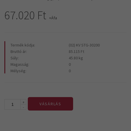
67.020 Ft
+Áfa
Termék kódja:
(02) KV STG-30200
Bruttó ár:
85.115 Ft
Súly:
45.80 kg
Magasság:
0
Mélység:
0
+
VÁSÁRLÁS
-