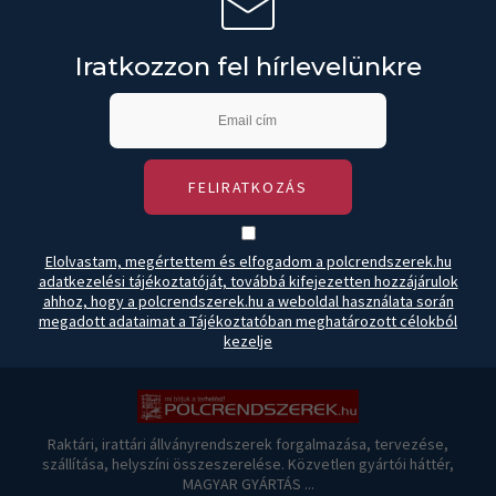
Iratkozzon fel hírlevelünkre
FELIRATKOZÁS
Elolvastam, megértettem és elfogadom a polcrendszerek.hu
adatkezelési tájékoztatóját, továbbá kifejezetten hozzájárulok
ahhoz, hogy a polcrendszerek.hu a weboldal használata során
megadott adataimat a Tájékoztatóban meghatározott célokból
kezelje
Raktári, irattári állványrendszerek forgalmazása, tervezése,
szállítása, helyszíni összeszerelése. Közvetlen gyártói háttér,
MAGYAR GYÁRTÁS ...