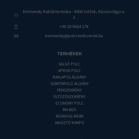
Körmendy Raktártechnika - 8600 Siófok, Hűvösvölgyi u.
2
+36 20 9424 278
kormendy@polcrendszerek.hu
TERMÉKEK
SALGÓ POLC
APROD POLC
RAKLAPOS ÁLLVÁNY
GUMITÁROLÓ ÁLLVÁNY
FÉMSZEKRÉNY
ÖLTÖZŐSZEKRÉNY
ECONOMY POLC
MH-BOX
MŰANYAG ÁRSÍN
AKASZTÓ KAMPÓ