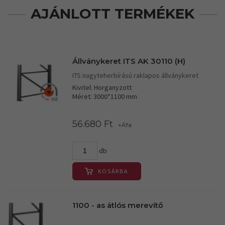
AJÁNLOTT TERMÉKEK
Állványkeret ITS AK 30110 (H)
ITS nagyteherbírású raklapos állványkeret
Kivitel: Horganyzott
Méret: 3000*1100 mm
56.680 Ft
+Áfa
db
KOSÁRBA
1100 - as átlós merevítő