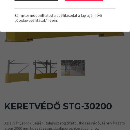
Bármikor módosíthatod a beállításodat a lap alján lévő
„Cookie-beállítások” révén.
KERETVÉDŐ STG-30200
Az állványsorok végén, talajhoz rögzített ütközésvédő, térelválasztó
elem 2000 mm hosszúságig,duplasoros ikerállványhoz