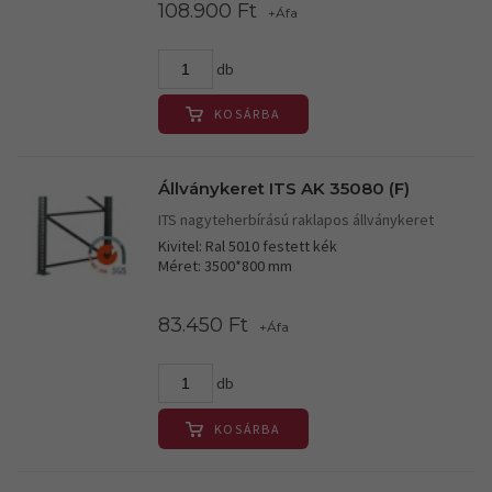
108.900 Ft
+Áfa
db
KOSÁRBA
Állványkeret ITS AK 35080 (F)
ITS nagyteherbírású raklapos állványkeret
Kivitel: Ral 5010 festett kék
Méret: 3500*800 mm
83.450 Ft
+Áfa
db
KOSÁRBA