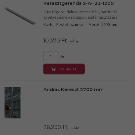
Keresztgerenda S-A-123-1200
A tartógerendákra keresztirányban kerül
elhelyezésre a raklapok alátámasztására
Kivitel: Festett szürke
Méret: 1200 mm
10.370 Ft
+Áfa
db
KOSÁRBA
András Kereszt 2700 mm
26.230 Ft
+Áfa