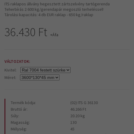
ITS raklapos állvány hegesztett zártszelvény tartógerenda
​Teherbírás 2 600 kg/gerendapár megoszló terheléssel!
Tárolási kapacitás: 4 db EUR raklap - 650 kg/raklap
36.430 Ft
+Áfa
VÁLTOZATOK:
Kivitel:
Méret:
Termék kódja:
(02) ITS G 36130
Bruttó ár:
46.266 Ft
Súly:
20.20 kg
Magasság:
130
Mélység:
45