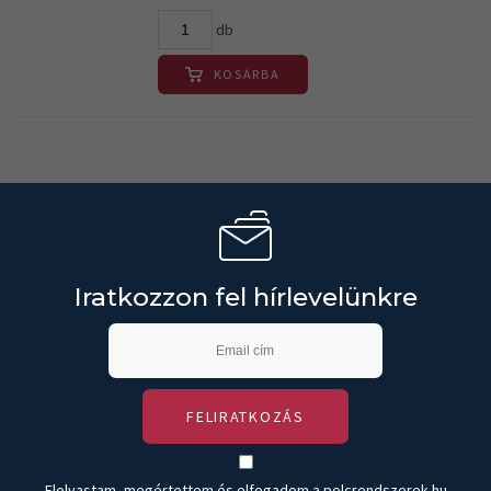
db
KOSÁRBA
Iratkozzon fel hírlevelünkre
FELIRATKOZÁS
Elolvastam, megértettem és elfogadom a polcrendszerek.hu