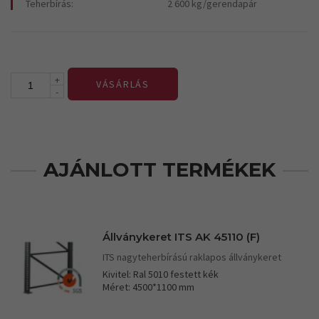
Teherbírás:
2 600 kg/gerendapár
+
VÁSÁRLÁS
-
AJÁNLOTT TERMÉKEK
Állványkeret ITS AK 45110 (F)
ITS nagyteherbírású raklapos állványkeret
Kivitel: Ral 5010 festett kék
Méret: 4500*1100 mm