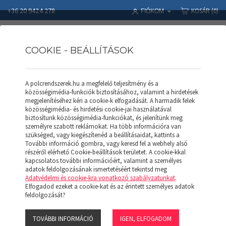
+36 20 9424 278
KOSÁR
(0)
FIÓKOM
COOKIE - BEÁLLÍTÁSOK
A polcrendszerek.hu a megfelelő teljesítmény és a
Polcrendszerek
Termékek
RAKLAPOS ÁLLVÁNY
közösségimédia-funkciók biztosításához, valamint a hirdetések
Gerenda ITS G 36130 (2600kg)
megjelenítéséhez kéri a cookie-k elfogadását. A harmadik felek
közösségimédia- és hirdetési cookie-jai használatával
biztosítunk közösségimédia-funkciókat, és jelenítünk meg
személyre szabott reklámokat. Ha több információra van
szükséged, vagy kiegészítenéd a beállításaidat, kattints a
További információ gombra, vagy keresd fel a webhely alsó
részéről elérhető Cookie-beállítások területet. A cookie-kkal
kapcsolatos további információért, valamint a személyes
adatok feldolgozásának ismertetéséért tekintsd meg
Adatvédelmi és cookie-kra vonatkozó szabályzatunkat
.
Elfogadod ezeket a cookie-kat és az érintett személyes adatok
feldolgozását?
TOVÁBBI INFORMÁCIÓ
IGEN, ELFOGADOM