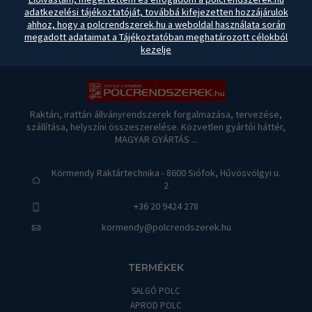
adatkezelési tájékoztatóját, továbbá kifejezetten hozzájárulok
ahhoz, hogy a polcrendszerek.hu a weboldal használata során
megadott adataimat a Tájékoztatóban meghatározott célokból
kezelje
Raktári, irattári állványrendszerek forgalmazása, tervezése,
szállítása, helyszíni összeszerelése. Közvetlen gyártói háttér,
MAGYAR GYÁRTÁS ...
Körmendy Raktártechnika - 8600 Siófok, Hűvösvölgyi u.
2
+36 20 9424 278
kormendy@polcrendszerek.hu
TERMÉKEK
SALGÓ POLC
APROD POLC