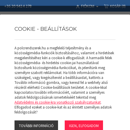
+36 20 9424 278
KOSÁR
(0)
FIÓKOM
COOKIE - BEÁLLÍTÁSOK
A polcrendszerek.hu a megfelelő teljesítmény és a
Polcrendszerek
Termékek
APROD POLC
közösségimédia-funkciók biztosításához, valamint a hirdetések
APROD zárt keret AKZ 207 (H)
megjelenítéséhez kéri a cookie-k elfogadását. A harmadik felek
közösségimédia- és hirdetési cookie-jai használatával
biztosítunk közösségimédia-funkciókat, és jelenítünk meg
személyre szabott reklámokat. Ha több információra van
szükséged, vagy kiegészítenéd a beállításaidat, kattints a
További információ gombra, vagy keresd fel a webhely alsó
részéről elérhető Cookie-beállítások területet. A cookie-kkal
kapcsolatos további információért, valamint a személyes
adatok feldolgozásának ismertetéséért tekintsd meg
Adatvédelmi és cookie-kra vonatkozó szabályzatunkat
.
Elfogadod ezeket a cookie-kat és az érintett személyes adatok
feldolgozását?
TOVÁBBI INFORMÁCIÓ
IGEN, ELFOGADOM