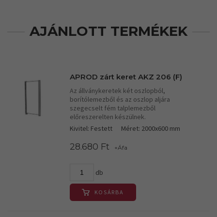
AJÁNLOTT TERMÉKEK
APROD zárt keret AKZ 206 (F)
Az állványkeretek két oszlopból,
borítólemezből és az oszlop aljára
szegecselt fém talplemezből
előreszerelten készülnek.
Kivitel: Festett
Méret: 2000x600 mm
28.680 Ft
+Áfa
db
KOSÁRBA