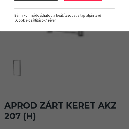
Bármikor módosíthatod a beállításodat a lap alján lévő
„Cookie-beállítások” révén.
APROD ZÁRT KERET AKZ
207 (H)