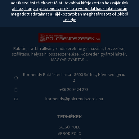
adatkezelési tájékoztatóját, továbbá kifejezetten hozzájárulok
ahhoz, hogy a polcrendszerek.hu a weboldal használata során
megadott adataimat a Tájékoztatóban meghatározott célokból
kezelje
Raktári, irattári állványrendszerek forgalmazása, tervezése,
szállítása, helyszíni összeszerelése. Közvetlen gyártói háttér,
MAGYAR GYÁRTÁS ...
Körmendy Raktártechnika - 8600 Siófok, Hűvösvölgyi u.
2
+36 20 9424 278
kormendy@polcrendszerek.hu
TERMÉKEK
SALGÓ POLC
APROD POLC