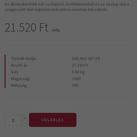
Az állványkeretek két oszlopból, borítólemezből és az oszlop aljára
szegecselt fém talplemezből előreszerelten készülnek.
21.520 Ft
+Áfa
Termék kódja:
(03) AKZ 207 (H)
Bruttó ár:
27.330 Ft
Súly:
0.00 kg
Magasság:
2000
Mélység:
700
+
VÁSÁRLÁS
-