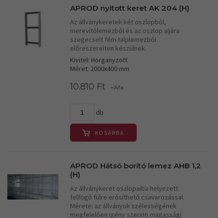
APROD nyitott keret AK 204 (H)
Az állványkeretek két oszlopból,
merevítőlemezből és az oszlop aljára
szegecselt fém talplemezből
előreszerelten készülnek.
Kivitel: Horganyzott
Méret: 2000x400 mm
10.810 Ft
+Áfa
db
KOSÁRBA
APROD Hátsó borító lemez AHB 1,2
(H)
Az állványkeret oszlopaiba helyezett
felfogó fülre erősíthető csavarozással.
Mérete: az állványok szélességének
megfelelően igény szerinti magassági