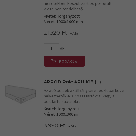
méretekben készül. Zárt és perforált
kivitelben rendelhető.
Kivitel: Horganyzott
Méret: 1000x1000 mm
21.320 Ft
+Áfa
db
KOSÁRBA
APROD Polc APH 103 (H)
Az acélpolcok az állványkeret oszlopai közé
helyezhetők el a hossztartókra, vagy a
polctartó kapcsokra.
Kivitel: Horganyzott
Méret: 1000x300 mm
3.990 Ft
+Áfa