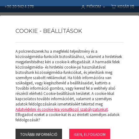
+36 20 9424 278
KOSÁR
(0)
FIÓKOM
COOKIE - BEÁLLÍTÁSOK
A polcrendszerek.hu a megfelelő teljesítmény és a
Polcrendszerek
Termékek
APROD POLC
közösségimédia-funkciók biztosításához, valamint a hirdetések
APROD zárt keret AKZ 153 (F)
megjelenítéséhez kéri a cookie-k elfogadását. A harmadik felek
közösségimédia- és hirdetési cookie-jai használatával
biztosítunk közösségimédia-funkciókat, és jelenítünk meg
személyre szabott reklámokat. Ha több információra van
szükséged, vagy kiegészítenéd a beállításaidat, kattints a
További információ gombra, vagy keresd fel a webhely alsó
részéről elérhető Cookie-beállítások területet. A cookie-kkal
kapcsolatos további információért, valamint a személyes
adatok feldolgozásának ismertetéséért tekintsd meg
Adatvédelmi és cookie-kra vonatkozó szabályzatunkat
.
Elfogadod ezeket a cookie-kat és az érintett személyes adatok
feldolgozását?
TOVÁBBI INFORMÁCIÓ
IGEN, ELFOGADOM