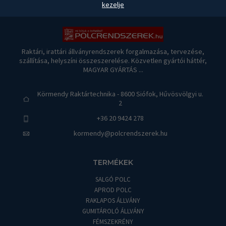
kezelje
Raktári, irattári állványrendszerek forgalmazása, tervezése,
szállítása, helyszíni összeszerelése. Közvetlen gyártói háttér,
MAGYAR GYÁRTÁS ...
Körmendy Raktártechnika - 8600 Siófok, Hűvösvölgyi u.
2
+36 20 9424 278
kormendy@polcrendszerek.hu
TERMÉKEK
SALGÓ POLC
APROD POLC
RAKLAPOS ÁLLVÁNY
GUMITÁROLÓ ÁLLVÁNY
FÉMSZEKRÉNY