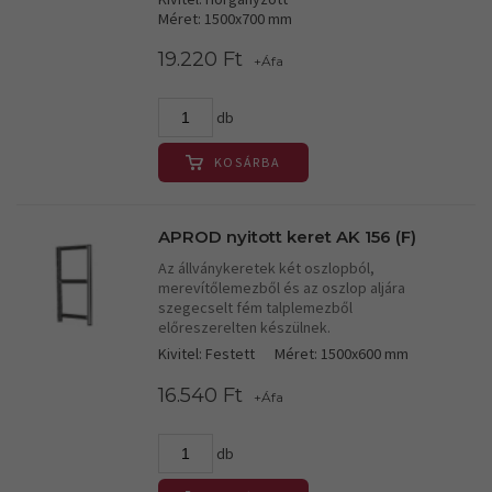
Méret: 1500x700 mm
19.220 Ft
+Áfa
db
KOSÁRBA
APROD nyitott keret AK 156 (F)
Az állványkeretek két oszlopból,
merevítőlemezből és az oszlop aljára
szegecselt fém talplemezből
előreszerelten készülnek.
Kivitel: Festett
Méret: 1500x600 mm
16.540 Ft
+Áfa
db