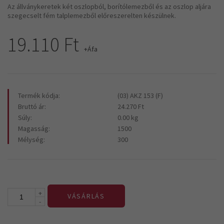
Az állványkeretek két oszlopból, borítólemezből és az oszlop aljára
szegecselt fém talplemezből előreszerelten készülnek.
19.110 Ft
+Áfa
Termék kódja:
(03) AKZ 153 (F)
Bruttó ár:
24.270 Ft
Súly:
0.00 kg
Magasság:
1500
Mélység:
300
+
VÁSÁRLÁS
-