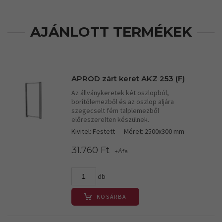
AJÁNLOTT TERMÉKEK
APROD zárt keret AKZ 253 (F)
Az állványkeretek két oszlopból,
borítólemezből és az oszlop aljára
szegecselt fém talplemezből
előreszerelten készülnek.
Kivitel: Festett
Méret: 2500x300 mm
31.760 Ft
+Áfa
db
KOSÁRBA