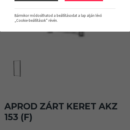
Bármikor módosíthatod a beállításodat a lap alján lévő
„Cookie-beállítások” révén.
APROD ZÁRT KERET AKZ
153 (F)