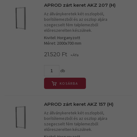
APROD zárt keret AKZ 207 (H)
Az állványkeretek két oszlopból,
borítólemezből és az oszlop aljára
szegecselt fém talplemezből
előreszerelten készülnek.
Kivitel: Horganyzott
Méret: 2000x700 mm
21.520 Ft
+Áfa
db
KOSÁRBA
APROD zárt keret AKZ 157 (H)
Az állványkeretek két oszlopból,
borítólemezből és az oszlop aljára
szegecselt fém talplemezből
előreszerelten készülnek.
Kivitel: Horganyzott