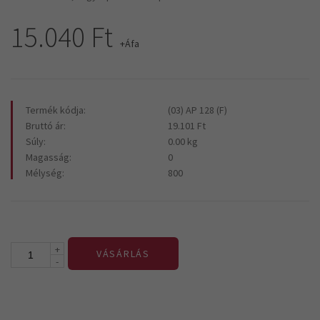
15.040 Ft
+Áfa
Termék kódja:
(03) AP 128 (F)
Bruttó ár:
19.101 Ft
Súly:
0.00 kg
Magasság:
0
Mélység:
800
+
VÁSÁRLÁS
-