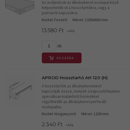
Az acélpolcok az állványkeret oszlopai közé
helyezhetők el a hossztartókra, vagy a
polctartó kapcsokra.
Kivitel: Festett
Méret: 1200x600 mm
13.580 Ft
+Áfa
db
KOSÁRBA
APROD Hossztartó AH 120 (H)
A hossztartók az állványkereteket
kapcsolják össze, melyek a kapcsolófejeken
speciálisan kialakított körmökkel
rögzíthetők az állványkeret perforált
oszlopaiba.
Kivitel: Horganyzott
Méret: 1200 mm
2.340 Ft
+Áfa