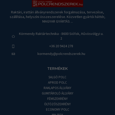
Raktári, irattári állványrendszerek forgalmazása, tervezése,
szállítása, helyszíni összeszerelése. Közvetlen gyártói háttér,
MAGYAR GYÁRTÁS ...
Körmendy Raktártechnika - 8600 Siófok, Hűvösvölgyi u.
2
+36 20 9424 278
kormendy@polcrendszerek.hu
TERMÉKEK
SALGÓ POLC
APROD POLC
RAKLAPOS ÁLLVÁNY
GUMITÁROLÓ ÁLLVÁNY
FÉMSZEKRÉNY
ÖLTÖZŐSZEKRÉNY
ECONOMY POLC
MH-BOX