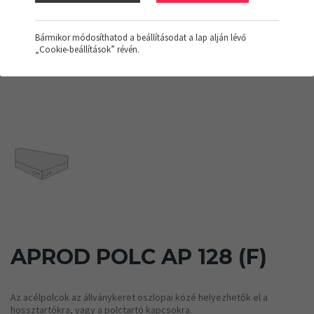
Bármikor módosíthatod a beállításodat a lap alján lévő
„Cookie-beállítások” révén.
APROD POLC AP 128 (F)
Az acélpolcok az állványkeret oszlopai közé helyezhetők el a
hossztartókra, vagy a polctartó kapcsokra.