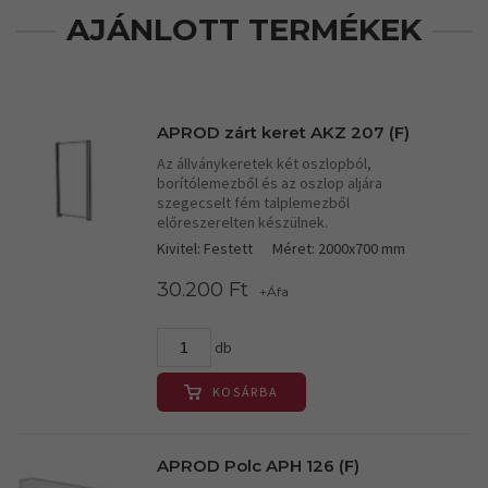
AJÁNLOTT TERMÉKEK
APROD zárt keret AKZ 207 (F)
Az állványkeretek két oszlopból,
borítólemezből és az oszlop aljára
szegecselt fém talplemezből
előreszerelten készülnek.
Kivitel: Festett
Méret: 2000x700 mm
30.200 Ft
+Áfa
db
KOSÁRBA
APROD Polc APH 126 (F)