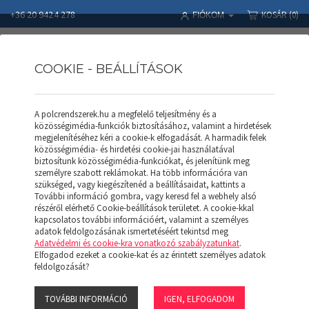
+36 20 9424 278
KOSÁR
(0)
FIÓKOM
COOKIE - BEÁLLÍTÁSOK
A polcrendszerek.hu a megfelelő teljesítmény és a
APROD POLC
Polcrendszerek
Termékek
APROD POLC
közösségimédia-funkciók biztosításához, valamint a hirdetések
APROD Polc AP 128 (F)
megjelenítéséhez kéri a cookie-k elfogadását. A harmadik felek
közösségimédia- és hirdetési cookie-jai használatával
biztosítunk közösségimédia-funkciókat, és jelenítünk meg
személyre szabott reklámokat. Ha több információra van
szükséged, vagy kiegészítenéd a beállításaidat, kattints a
További információ gombra, vagy keresd fel a webhely alsó
részéről elérhető Cookie-beállítások területet. A cookie-kkal
kapcsolatos további információért, valamint a személyes
adatok feldolgozásának ismertetéséért tekintsd meg
Adatvédelmi és cookie-kra vonatkozó szabályzatunkat
.
Elfogadod ezeket a cookie-kat és az érintett személyes adatok
feldolgozását?
TOVÁBBI INFORMÁCIÓ
IGEN, ELFOGADOM