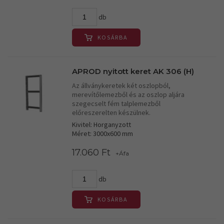
db
KOSÁRBA
APROD nyitott keret AK 306 (H)
Az állványkeretek két oszlopból,
merevítőlemezből és az oszlop aljára
szegecselt fém talplemezből
előreszerelten készülnek.
Kivitel: Horganyzott
Méret: 3000x600 mm
17.060 Ft
+Áfa
db
KOSÁRBA