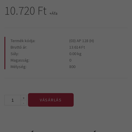
10.720 Ft
+Áfa
Termék kódja:
(03) AP 128 (H)
Bruttó ár:
13.614 Ft
Súly:
0.00 kg
Magasság:
0
Mélység:
800
+
VÁSÁRLÁS
-