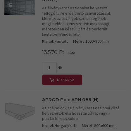
Az állványkeret oszlopaiba helyezett
felfogó fülre erősíthető csavarozással.
Mérete: az állványok szélességének
megfelelően igény szerinti magassági
méretekben készül. Zárt és perforált
kivitelben rendelhető.
Kivitel: Festett
Méret: 1000x800 mm
13.570 Ft
+Áfa
db
KOSÁRBA
APROD Polc APH 086 (H)
Az acélpolcok az állványkeret oszlopai közé
helyezhetők el a hossztartókra, vagy a
polctartó kapcsokra.
Kivitel: Horganyzott
Méret: 800x600 mm