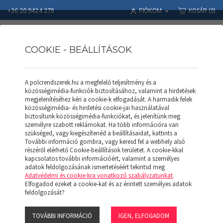
+36 20 9424 278
KOSÁR
(0)
FIÓKOM
COOKIE - BEÁLLÍTÁSOK
A polcrendszerek.hu a megfelelő teljesítmény és a
Polcrendszerek
Termékek
APROD POLC
APROD Polc AP 128 (H)
közösségimédia-funkciók biztosításához, valamint a hirdetések
megjelenítéséhez kéri a cookie-k elfogadását. A harmadik felek
közösségimédia- és hirdetési cookie-jai használatával
biztosítunk közösségimédia-funkciókat, és jelenítünk meg
személyre szabott reklámokat. Ha több információra van
szükséged, vagy kiegészítenéd a beállításaidat, kattints a
További információ gombra, vagy keresd fel a webhely alsó
részéről elérhető Cookie-beállítások területet. A cookie-kkal
kapcsolatos további információért, valamint a személyes
adatok feldolgozásának ismertetéséért tekintsd meg
Adatvédelmi és cookie-kra vonatkozó szabályzatunkat
.
Elfogadod ezeket a cookie-kat és az érintett személyes adatok
feldolgozását?
TOVÁBBI INFORMÁCIÓ
IGEN, ELFOGADOM