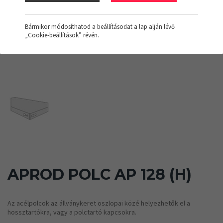
Bármikor módosíthatod a beállításodat a lap alján lévő
„Cookie-beállítások” révén.
APROD POLC AP 128 (H)
Az acélpolcok az állványkeret oszlopai közé helyezhetők el a
hossztartókra, vagy a polctartó kapcsokra.