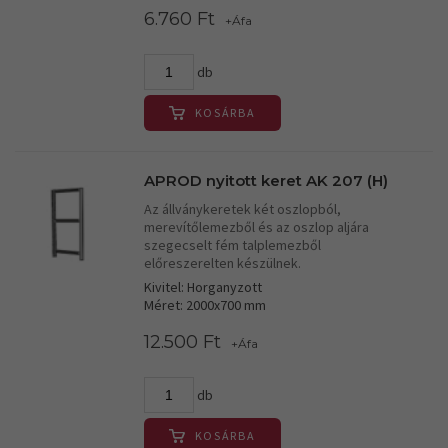
6.760 Ft
+Áfa
db
KOSÁRBA
APROD nyitott keret AK 207 (H)
Az állványkeretek két oszlopból,
merevítőlemezből és az oszlop aljára
szegecselt fém talplemezből
előreszerelten készülnek.
Kivitel: Horganyzott
Méret: 2000x700 mm
12.500 Ft
+Áfa
db
KOSÁRBA