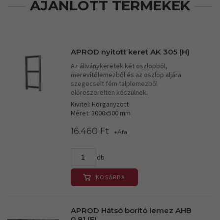
AJÁNLOTT TERMÉKEK
APROD nyitott keret AK 305 (H)
Az állványkeretek két oszlopból,
merevítőlemezből és az oszlop aljára
szegecselt fém talplemezből
előreszerelten készülnek.
Kivitel: Horganyzott
Méret: 3000x500 mm
16.460 Ft
+Áfa
db
KOSÁRBA
APROD Hátsó borító lemez AHB
0,81 (F)