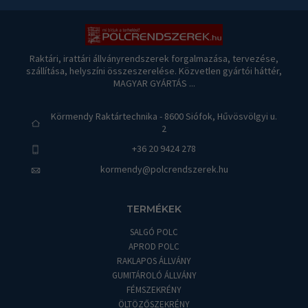
Raktári, irattári állványrendszerek forgalmazása, tervezése,
szállítása, helyszíni összeszerelése. Közvetlen gyártói háttér,
MAGYAR GYÁRTÁS ...
Körmendy Raktártechnika - 8600 Siófok, Hűvösvölgyi u.
2
+36 20 9424 278
kormendy@polcrendszerek.hu
TERMÉKEK
SALGÓ POLC
APROD POLC
RAKLAPOS ÁLLVÁNY
GUMITÁROLÓ ÁLLVÁNY
FÉMSZEKRÉNY
ÖLTÖZŐSZEKRÉNY