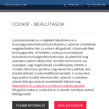
+36 20 9424 278
KOSÁR
(0)
FIÓKOM
COOKIE - BEÁLLÍTÁSOK
A polcrendszerek.hu a megfelelő teljesítmény és a
Polcrendszerek
Termékek
APROD POLC
APROD Polc AP 128 (F)
közösségimédia-funkciók biztosításához, valamint a hirdetések
megjelenítéséhez kéri a cookie-k elfogadását. A harmadik felek
közösségimédia- és hirdetési cookie-jai használatával
biztosítunk közösségimédia-funkciókat, és jelenítünk meg
személyre szabott reklámokat. Ha több információra van
szükséged, vagy kiegészítenéd a beállításaidat, kattints a
További információ gombra, vagy keresd fel a webhely alsó
részéről elérhető Cookie-beállítások területet. A cookie-kkal
kapcsolatos további információért, valamint a személyes
adatok feldolgozásának ismertetéséért tekintsd meg
Adatvédelmi és cookie-kra vonatkozó szabályzatunkat
.
Elfogadod ezeket a cookie-kat és az érintett személyes adatok
feldolgozását?
TOVÁBBI INFORMÁCIÓ
IGEN, ELFOGADOM