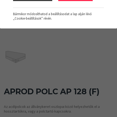
Bármikor módosíthatod a beállításodat a lap alján lévő
„Cookie-beállítások” révén.
APROD POLC AP 128 (F)
Az acélpolcok az állványkeret oszlopai közé helyezhetők el a
hossztartókra, vagy a polctartó kapcsokra.