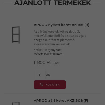
AJÁNLOTT TERMÉKEK
APROD nyitott keret AK 156 (H)
Az állványkeretek két oszlopból,
merevítőlemezből és az oszlop aljára
szegecselt fém talplemezből
előreszerelten készülnek.
Kivitel: Horganyzott
Méret: 1500x600 mm
11.800 Ft
+Áfa
db
KOSÁRBA
APROD zárt keret AKZ 308 (F)