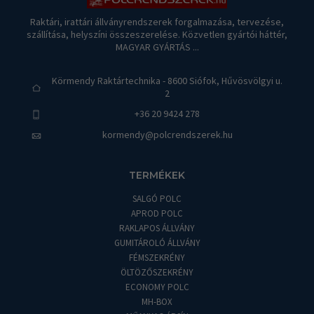
Raktári, irattári állványrendszerek forgalmazása, tervezése,
szállítása, helyszíni összeszerelése. Közvetlen gyártói háttér,
MAGYAR GYÁRTÁS ...
Körmendy Raktártechnika - 8600 Siófok, Hűvösvölgyi u.
2
+36 20 9424 278
kormendy@polcrendszerek.hu
TERMÉKEK
SALGÓ POLC
APROD POLC
RAKLAPOS ÁLLVÁNY
GUMITÁROLÓ ÁLLVÁNY
FÉMSZEKRÉNY
ÖLTÖZŐSZEKRÉNY
ECONOMY POLC
MH-BOX