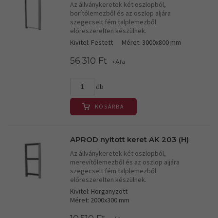
Az állványkeretek két oszlopból,
borítólemezből és az oszlop aljára
szegecselt fém talplemezből
előreszerelten készülnek.
Kivitel: Festett
Méret: 3000x800 mm
56.310 Ft
+Áfa
db
KOSÁRBA
APROD nyitott keret AK 203 (H)
Az állványkeretek két oszlopból,
merevítőlemezből és az oszlop aljára
szegecselt fém talplemezből
előreszerelten készülnek.
Kivitel: Horganyzott
Méret: 2000x300 mm