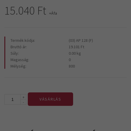
15.040 Ft
+Áfa
Termék kódja:
(03) AP 128 (F)
Bruttó ár:
19.101 Ft
Súly:
0.00 kg
Magasság:
0
Mélység:
800
+
VÁSÁRLÁS
-