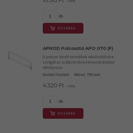
10.510 Ft
+Áfa
db
KOSÁRBA
APROD Polcosztó APO 070 (F)
A polcon tárolt termékek elkülönítésére
szolgál az acélpolcokra keresztirányban
elhelyezve.
Kivitel: Festett
Méret: 700 mm
4.320 Ft
+Áfa
db
KOSÁRBA