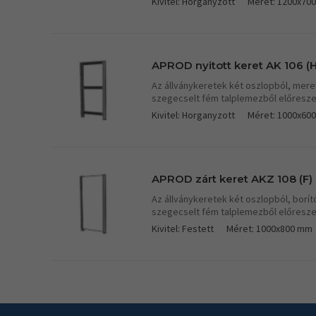
Kivitel: Horganyzott
Méret: 1200x70
APROD nyitott keret AK 106 (H
Az állványkeretek két oszlopból, mere
szegecselt fém talplemezből előresze
Kivitel: Horganyzott
Méret: 1000x60
APROD zárt keret AKZ 108 (F)
Az állványkeretek két oszlopból, borít
szegecselt fém talplemezből előresze
Kivitel: Festett
Méret: 1000x800 mm