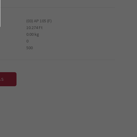
(03) AP 105 (F)
10.274 Ft
0.00 kg
0
500
ÁS