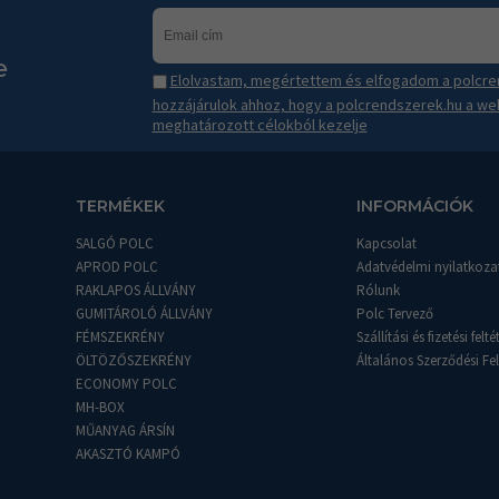
e
Elolvastam, megértettem és elfogadom a polcren
hozzájárulok ahhoz, hogy a polcrendszerek.hu a we
meghatározott célokból kezelje
TERMÉKEK
INFORMÁCIÓK
SALGÓ POLC
Kapcsolat
APROD POLC
Adatvédelmi nyilatkoza
RAKLAPOS ÁLLVÁNY
Rólunk
GUMITÁROLÓ ÁLLVÁNY
Polc Tervező
FÉMSZEKRÉNY
Szállítási és fizetési felté
ÖLTÖZŐSZEKRÉNY
Általános Szerződési Fel
ECONOMY POLC
MH-BOX
MŰANYAG ÁRSÍN
AKASZTÓ KAMPÓ