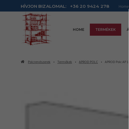
HÍVJON BIZALOMAL:
+36 20 9424 278
Home
HOME
TERMÉKEK
Á
Polcrendszerek
Termékek
APROD POLC
APROD Polc AP 10