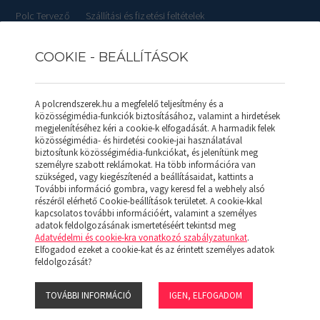
Polc Tervező
Szállítási és fizetési feltételek
COOKIE - BEÁLLÍTÁSOK
RLISTÁK
REFERENCIÁK
SZOLGÁLTATÁSOK
KAPCSOL
A polcrendszerek.hu a megfelelő teljesítmény és a
közösségimédia-funkciók biztosításához, valamint a hirdetések
megjelenítéséhez kéri a cookie-k elfogadását. A harmadik felek
közösségimédia- és hirdetési cookie-jai használatával
biztosítunk közösségimédia-funkciókat, és jelenítünk meg
5 (F)
személyre szabott reklámokat. Ha több információra van
szükséged, vagy kiegészítenéd a beállításaidat, kattints a
További információ gombra, vagy keresd fel a webhely alsó
APROD POLC 
részéről elérhető Cookie-beállítások területet. A cookie-kkal
kapcsolatos további információért, valamint a személyes
adatok feldolgozásának ismertetéséért tekintsd meg
Adatvédelmi és cookie-kra vonatkozó szabályzatunkat
.
Az acélpolcok az állványkeret oszl
Elfogadod ezeket a cookie-kat és az érintett személyes adatok
kapcsokra.
feldolgozását?
8.090 Ft
TOVÁBBI INFORMÁCIÓ
IGEN, ELFOGADOM
+Áfa