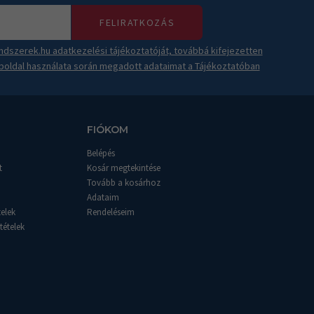
FELIRATKOZÁS
dszerek.hu adatkezelési tájékoztatóját, továbbá kifejezetten
boldal használata során megadott adataimat a Tájékoztatóban
FIÓKOM
Belépés
t
Kosár megtekintése
Tovább a kosárhoz
Adataim
telek
Rendeléseim
tételek