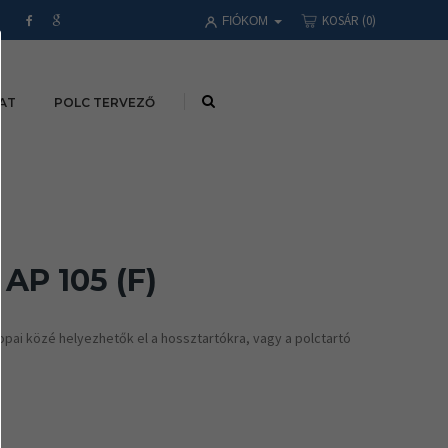
KOSÁR
(0)
FIÓKOM
AT
POLC TERVEZŐ
AP 105 (F)
opai közé helyezhetők el a hossztartókra, vagy a polctartó