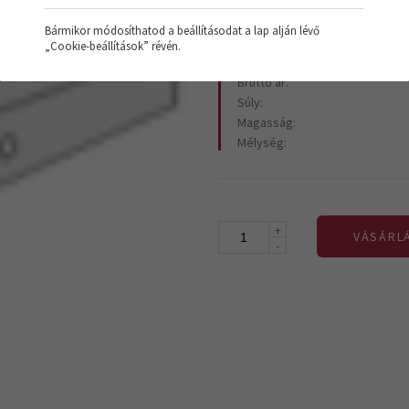
Bármikor módosíthatod a beállításodat a lap alján lévő
„Cookie-beállítások” révén.
Termék kódja:
Bruttó ár:
Súly:
Magasság:
Mélység:
+
VÁSÁRL
-