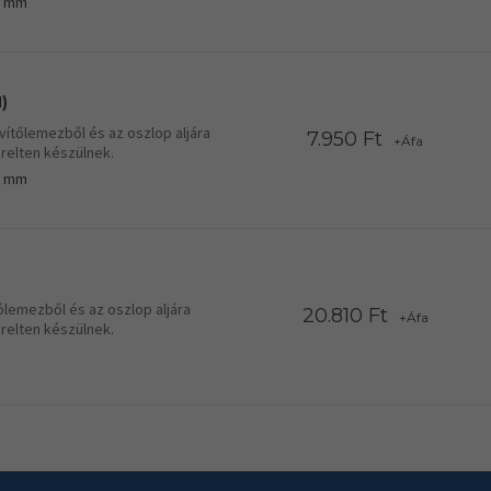
0 mm
)
vítőlemezből és az oszlop aljára
7.950 Ft
+Áfa
relten készülnek.
0 mm
ólemezből és az oszlop aljára
20.810 Ft
+Áfa
relten készülnek.