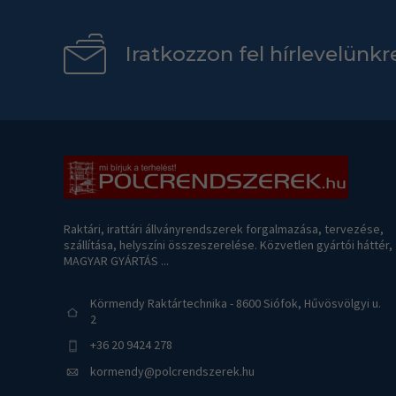
Iratkozzon fel hírlevelünkr
Raktári, irattári állványrendszerek forgalmazása, tervezése,
szállítása, helyszíni összeszerelése. Közvetlen gyártói háttér,
MAGYAR GYÁRTÁS ...
Körmendy Raktártechnika - 8600 Siófok, Hűvösvölgyi u.
2
+36 20 9424 278
kormendy@polcrendszerek.hu