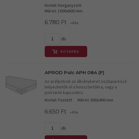
Kivitel: Horganyzott
Méret: 1000x600 mm
6.780 Ft
+Áfa
db
KOSÁRBA
APROD Polc APH 084 (F)
Az acélpolcok az állványkeret oszlopai közé
helyezhetők el a hossztartókra, vagy a
polctartó kapcsokra.
Kivitel: Festett
Méret: 800x400 mm
6.650 Ft
+Áfa
db