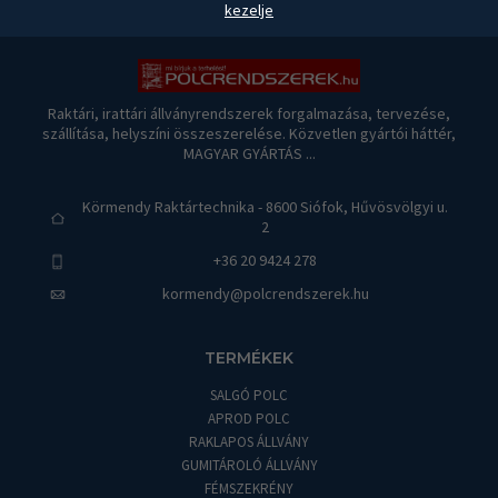
kezelje
Raktári, irattári állványrendszerek forgalmazása, tervezése,
szállítása, helyszíni összeszerelése. Közvetlen gyártói háttér,
MAGYAR GYÁRTÁS ...
Körmendy Raktártechnika - 8600 Siófok, Hűvösvölgyi u.
2
+36 20 9424 278
kormendy@polcrendszerek.hu
TERMÉKEK
SALGÓ POLC
APROD POLC
RAKLAPOS ÁLLVÁNY
GUMITÁROLÓ ÁLLVÁNY
FÉMSZEKRÉNY