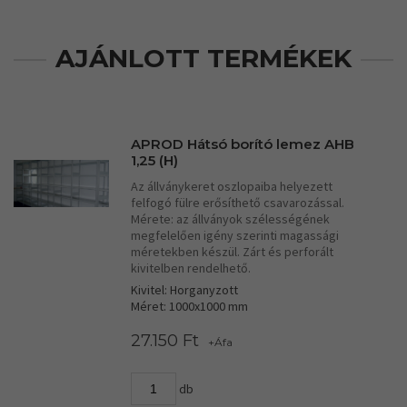
AJÁNLOTT TERMÉKEK
APROD Hátsó borító lemez AHB
1,25 (H)
Az állványkeret oszlopaiba helyezett
felfogó fülre erősíthető csavarozással.
Mérete: az állványok szélességének
megfelelően igény szerinti magassági
méretekben készül. Zárt és perforált
kivitelben rendelhető.
Kivitel: Horganyzott
Méret: 1000x1000 mm
27.150 Ft
+Áfa
db