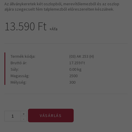
Az állványkeretek két oszlopból, merevítőlemezből és az oszlop
aljára szegecselt fém talplemezből előreszerelten készülnek.
13.590 Ft
+Áfa
Termék kódja:
(03) AK 253 (H)
Bruttó ár:
17.259 Ft
Súly:
0.00 kg
Magasság:
2500
Mélység:
300
+
VÁSÁRLÁS
-