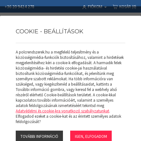
+36 20 9424 278
KOSÁR
(0)
FIÓKOM
COOKIE - BEÁLLÍTÁSOK
A polcrendszerek.hu a megfelelő teljesítmény és a
Polcrendszerek
Termékek
APROD POLC
közösségimédia-funkciók biztosításához, valamint a hirdetések
APROD nyitott keret AK 253 (H)
megjelenítéséhez kéri a cookie-k elfogadását. A harmadik felek
közösségimédia- és hirdetési cookie-jai használatával
biztosítunk közösségimédia-funkciókat, és jelenítünk meg
személyre szabott reklámokat. Ha több információra van
szükséged, vagy kiegészítenéd a beállításaidat, kattints a
További információ gombra, vagy keresd fel a webhely alsó
részéről elérhető Cookie-beállítások területet. A cookie-kkal
kapcsolatos további információért, valamint a személyes
adatok feldolgozásának ismertetéséért tekintsd meg
Adatvédelmi és cookie-kra vonatkozó szabályzatunkat
.
Elfogadod ezeket a cookie-kat és az érintett személyes adatok
feldolgozását?
TOVÁBBI INFORMÁCIÓ
IGEN, ELFOGADOM