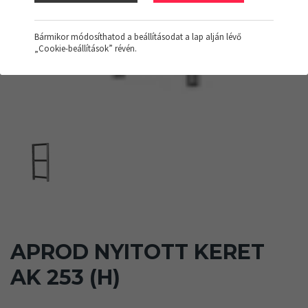
Bármikor módosíthatod a beállításodat a lap alján lévő
„Cookie-beállítások” révén.
APROD NYITOTT KERET
AK 253 (H)