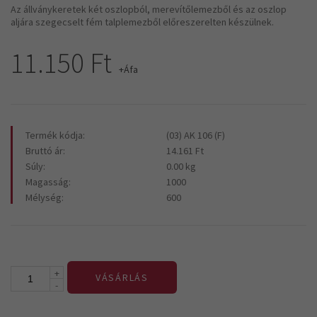
Az állványkeretek két oszlopból, merevítőlemezből és az oszlop
aljára szegecselt fém talplemezből előreszerelten készülnek.
11.150 Ft
+Áfa
Termék kódja:
(03) AK 106 (F)
Bruttó ár:
14.161 Ft
Súly:
0.00 kg
Magasság:
1000
Mélység:
600
+
VÁSÁRLÁS
-