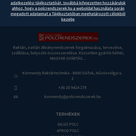
adatkezelési tájékoztatóját, továbbá kifejezetten hozzájárulok
ahhoz, hogy a polcrendszerek.hu a weboldal használata során
megadott adataimat a Tájékoztatóban meghatározott célokból
kezelje
Raktári, irattári állványrendszerek forgalmazása, tervezése,
szállítása, helyszíni összeszerelése. Közvetlen gyártói háttér,
MAGYAR GYÁRTÁS ...
Körmendy Raktártechnika - 8600 Siófok, Hűvösvölgyi u.
2
+36 20 9424 278
kormendy@polcrendszerek.hu
TERMÉKEK
SALGÓ POLC
APROD POLC