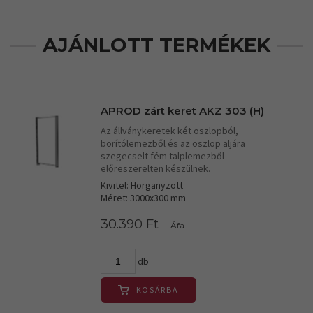
AJÁNLOTT TERMÉKEK
APROD zárt keret AKZ 303 (H)
Az állványkeretek két oszlopból,
borítólemezből és az oszlop aljára
szegecselt fém talplemezből
előreszerelten készülnek.
Kivitel: Horganyzott
Méret: 3000x300 mm
30.390 Ft
+Áfa
db
KOSÁRBA