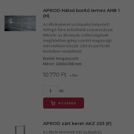
APROD Hátsó borító lemez AHB 1
(H)
Az állványkeret oszlopaiba helyezett
felfogó fülre erősíthető csavarozással.
Mérete: az állványok szélességének
megfelelően igény szerinti magassági
méretekben készül. Zárt és perforált
kivitelben rendelhető.
Kivitel: Horganyzott
Méret: 1000x1000 mm
10.770 Ft
+Áfa
db
KOSÁRBA
APROD zárt keret AKZ 253 (F)
Az állványkeretek két oszlopból,