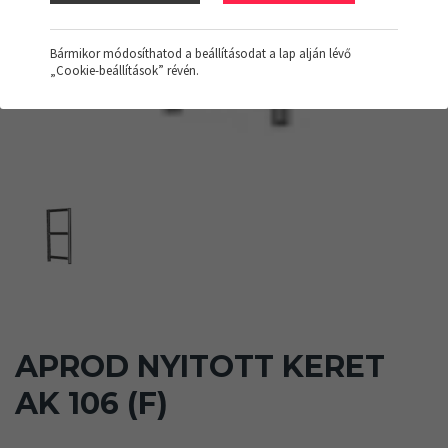
Bármikor módosíthatod a beállításodat a lap alján lévő
„Cookie-beállítások” révén.
APROD NYITOTT KERET
AK 106 (F)