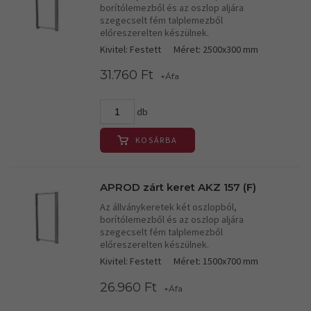
borítólemezből és az oszlop aljára
szegecselt fém talplemezből
előreszerelten készülnek.
Kivitel: Festett
Méret: 2500x300 mm
31.760 Ft
+Áfa
db
KOSÁRBA
APROD zárt keret AKZ 157 (F)
Az állványkeretek két oszlopból,
borítólemezből és az oszlop aljára
szegecselt fém talplemezből
előreszerelten készülnek.
Kivitel: Festett
Méret: 1500x700 mm
26.960 Ft
+Áfa