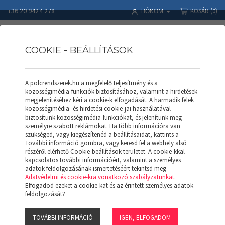
+36 20 9424 278
KOSÁR
(0)
FIÓKOM
COOKIE - BEÁLLÍTÁSOK
A polcrendszerek.hu a megfelelő teljesítmény és a
Polcrendszerek
Termékek
APROD POLC
közösségimédia-funkciók biztosításához, valamint a hirdetések
APROD nyitott keret AK 106 (F)
megjelenítéséhez kéri a cookie-k elfogadását. A harmadik felek
közösségimédia- és hirdetési cookie-jai használatával
biztosítunk közösségimédia-funkciókat, és jelenítünk meg
személyre szabott reklámokat. Ha több információra van
szükséged, vagy kiegészítenéd a beállításaidat, kattints a
További információ gombra, vagy keresd fel a webhely alsó
részéről elérhető Cookie-beállítások területet. A cookie-kkal
kapcsolatos további információért, valamint a személyes
adatok feldolgozásának ismertetéséért tekintsd meg
Adatvédelmi és cookie-kra vonatkozó szabályzatunkat
.
Elfogadod ezeket a cookie-kat és az érintett személyes adatok
feldolgozását?
TOVÁBBI INFORMÁCIÓ
IGEN, ELFOGADOM