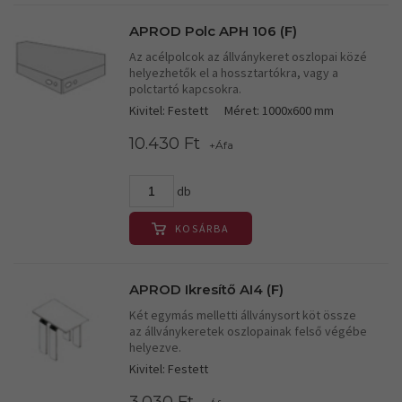
APROD Polc APH 106 (F)
Az acélpolcok az állványkeret oszlopai közé
helyezhetők el a hossztartókra, vagy a
polctartó kapcsokra.
Kivitel: Festett
Méret: 1000x600 mm
10.430 Ft
+Áfa
db
KOSÁRBA
APROD Ikresítő AI4 (F)
Két egymás melletti állványsort köt össze
az állványkeretek oszlopainak felső végébe
helyezve.
Kivitel: Festett