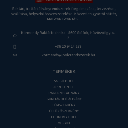
Raktári, irattári állványrendszerek forgalmazása, tervezése,
szállítása, helyszíni összeszerelése. Közvetlen gyártói háttér,
MAGYAR GYÁRTÁS ...
Körmendy Raktártechnika - 8600 Siófok, Hűvösvölgyi u.
2
+36 20 9424 278
kormendy@polcrendszerek.hu
TERMÉKEK
SALGÓ POLC
APROD POLC
RAKLAPOS ÁLLVÁNY
GUMITÁROLÓ ÁLLVÁNY
FÉMSZEKRÉNY
ÖLTÖZŐSZEKRÉNY
ECONOMY POLC
MH-BOX