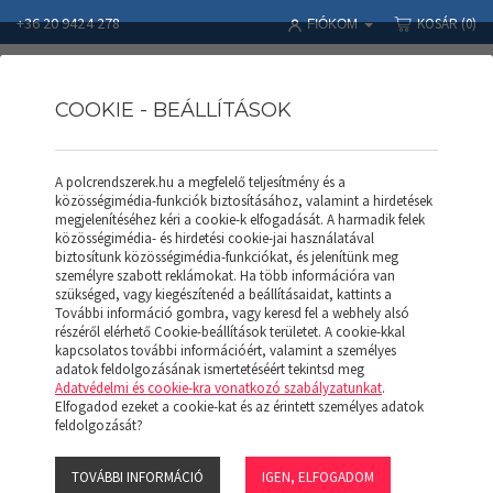
+36 20 9424 278
KOSÁR
(0)
FIÓKOM
COOKIE - BEÁLLÍTÁSOK
A polcrendszerek.hu a megfelelő teljesítmény és a
Polcrendszerek
Termékek
APROD POLC
közösségimédia-funkciók biztosításához, valamint a hirdetések
APROD Hossztartó AH 100 (F)
megjelenítéséhez kéri a cookie-k elfogadását. A harmadik felek
közösségimédia- és hirdetési cookie-jai használatával
biztosítunk közösségimédia-funkciókat, és jelenítünk meg
személyre szabott reklámokat. Ha több információra van
szükséged, vagy kiegészítenéd a beállításaidat, kattints a
További információ gombra, vagy keresd fel a webhely alsó
részéről elérhető Cookie-beállítások területet. A cookie-kkal
kapcsolatos további információért, valamint a személyes
adatok feldolgozásának ismertetéséért tekintsd meg
Adatvédelmi és cookie-kra vonatkozó szabályzatunkat
.
Elfogadod ezeket a cookie-kat és az érintett személyes adatok
feldolgozását?
TOVÁBBI INFORMÁCIÓ
IGEN, ELFOGADOM