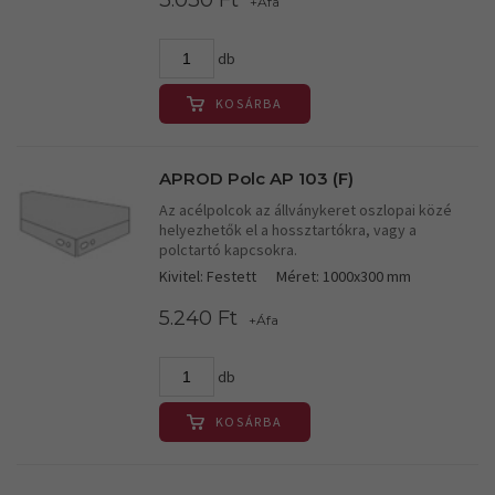
3.030 Ft
+Áfa
db
KOSÁRBA
APROD Polc AP 103 (F)
Az acélpolcok az állványkeret oszlopai közé
helyezhetők el a hossztartókra, vagy a
polctartó kapcsokra.
Kivitel: Festett
Méret: 1000x300 mm
5.240 Ft
+Áfa
db
KOSÁRBA