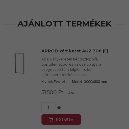
AJÁNLOTT TERMÉKEK
APROD zárt keret AKZ 306 (F)
Az állványkeretek két oszlopból,
borítólemezből és az oszlop aljára
szegecselt fém talplemezből
előreszerelten készülnek.
Kivitel: Festett
Méret: 3000x600 mm
51.500 Ft
+Áfa
db
KOSÁRBA