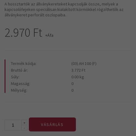
A hossztartók az állványkereteket kapcsolják össze, melyek a
kapcsolófejeken speciálisan kialakított körmökkel rögzíthetők az
állványkeret perforált oszlopaiba.
2.970 Ft
+Áfa
Termék kódja:
(03) AH 100 (F)
Bruttó ár:
3.772 Ft
Súly:
0.00 kg
Magasság:
0
Mélység:
0
+
VÁSÁRLÁS
-