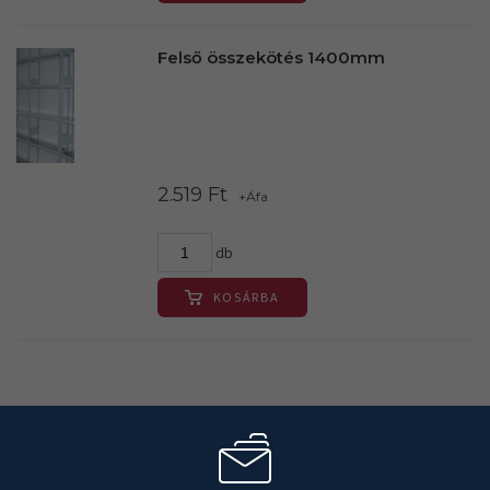
Felső összekötés 1400mm
2.519 Ft
+Áfa
db
KOSÁRBA