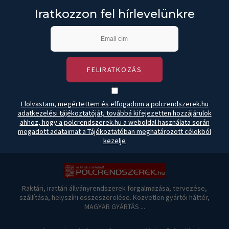
Iratkozzon fel hírlevelünkre
FELIRATKOZÁS
Elolvastam, megértettem és elfogadom a polcrendszerek.hu
adatkezelési tájékoztatóját, továbbá kifejezetten hozzájárulok
ahhoz, hogy a polcrendszerek.hu a weboldal használata során
megadott adataimat a Tájékoztatóban meghatározott célokból
kezelje
Raktári, irattári állványrendszerek forgalmazása, tervezése,
szállítása, helyszíni összeszerelése. Közvetlen gyártói háttér,
MAGYAR GYÁRTÁS ...