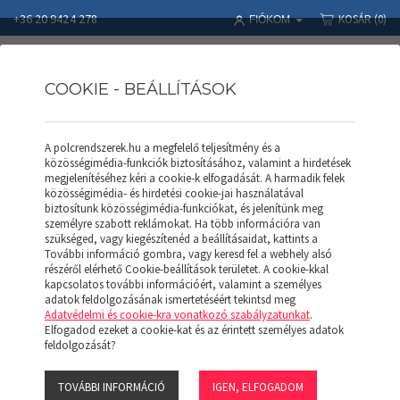
+36 20 9424 278
KOSÁR
(0)
FIÓKOM
COOKIE - BEÁLLÍTÁSOK
A polcrendszerek.hu a megfelelő teljesítmény és a
Polcrendszerek
Termékek
APROD POLC
közösségimédia-funkciók biztosításához, valamint a hirdetések
AM060 - F Merevítő lemez - festett
megjelenítéséhez kéri a cookie-k elfogadását. A harmadik felek
közösségimédia- és hirdetési cookie-jai használatával
biztosítunk közösségimédia-funkciókat, és jelenítünk meg
személyre szabott reklámokat. Ha több információra van
szükséged, vagy kiegészítenéd a beállításaidat, kattints a
További információ gombra, vagy keresd fel a webhely alsó
részéről elérhető Cookie-beállítások területet. A cookie-kkal
kapcsolatos további információért, valamint a személyes
adatok feldolgozásának ismertetéséért tekintsd meg
Adatvédelmi és cookie-kra vonatkozó szabályzatunkat
.
Elfogadod ezeket a cookie-kat és az érintett személyes adatok
feldolgozását?
AM060 - F MEREVÍTŐ
LEMEZ - FESTETT
TOVÁBBI INFORMÁCIÓ
IGEN, ELFOGADOM