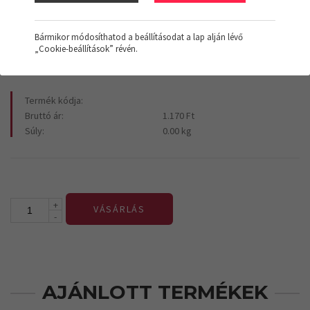
1.170 Ft
+Áfa
Bármikor módosíthatod a beállításodat a lap alján lévő
„Cookie-beállítások” révén.
Termék kódja:
Bruttó ár:
1.170 Ft
Súly:
0.00 kg
+
VÁSÁRLÁS
-
AJÁNLOTT TERMÉKEK