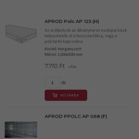
APROD Polc AP 125 (H)
Az acélpolcok az állványkeret oszlopai közé
helyezhetők el a hossztartókra, vagy a
polctartó kapcsokra.
Kivitel: Horganyzott
Méret: 1200x500 mm
7.710 Ft
+Áfa
db
KOSÁRBA
APROD PPOLC AP 068 (F)