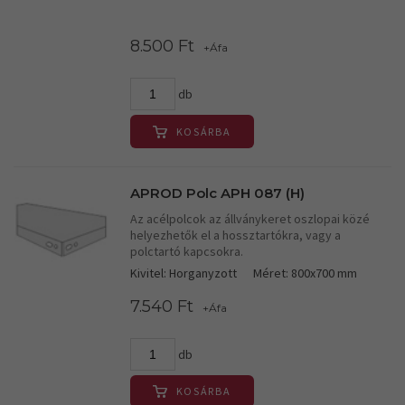
8.500 Ft
+Áfa
db
KOSÁRBA
APROD Polc APH 087 (H)
Az acélpolcok az állványkeret oszlopai közé
helyezhetők el a hossztartókra, vagy a
polctartó kapcsokra.
Kivitel: Horganyzott
Méret: 800x700 mm
7.540 Ft
+Áfa
db
KOSÁRBA