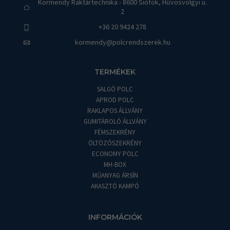
Körmendy Raktártechnika - 8600 Siófok, Hűvösvölgyi u.
2
+36 20 9424 278
kormendy@polcrendszerek.hu
TERMÉKEK
SALGÓ POLC
APROD POLC
RAKLAPOS ÁLLVÁNY
GUMITÁROLÓ ÁLLVÁNY
FÉMSZEKRÉNY
ÖLTÖZŐSZEKRÉNY
ECONOMY POLC
MH-BOX
MŰANYAG ÁRSÍN
AKASZTÓ KAMPÓ
INFORMÁCIÓK